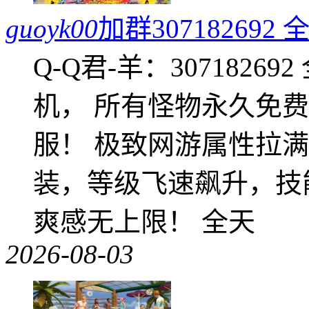
guoyk00
加群3071826
Q-Q君-羊：307182
机， 所有怪物永久免
服！ 极致网游属性拉
装，等级飞速飙升，技
爽感无上限！ 全天
2026-08-03