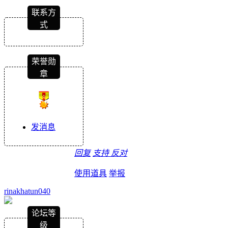
联系方
式
荣誉勋
章
发消息
回复
支持
反对
使用道具
举报
rinakhatun040
论坛等
级