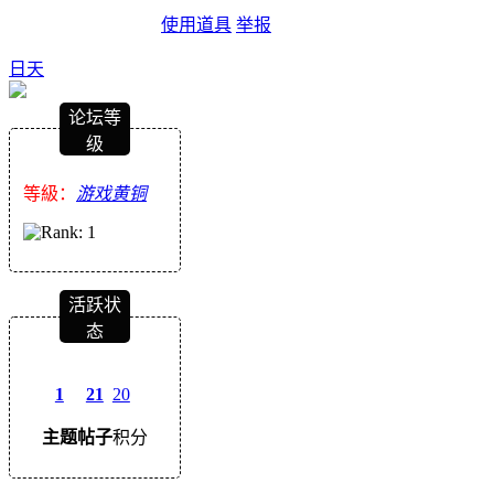
使用道具
举报
日天
论坛等
级
等級：
游戏黄铜
活跃状
态
1
21
20
主题
帖子
积分