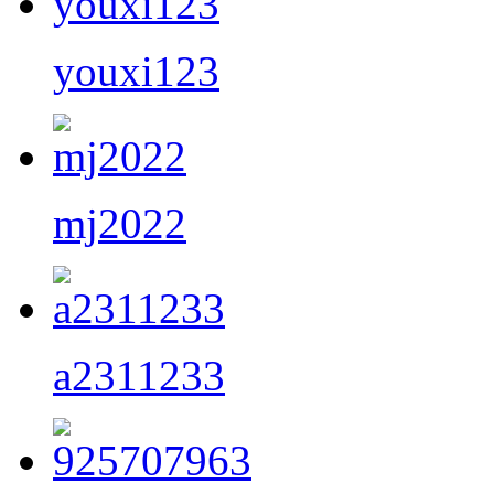
youxi123
mj2022
a2311233