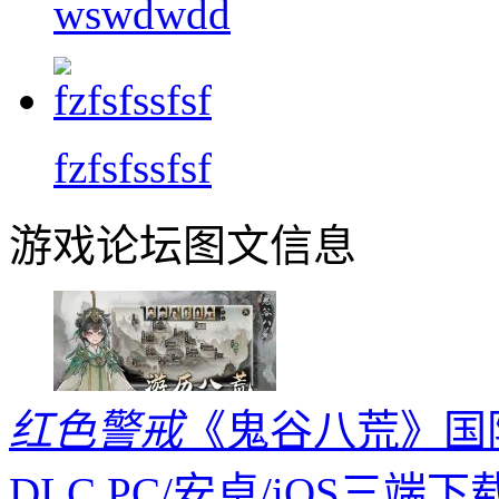
wswdwdd
fzfsfssfsf
游戏论坛图文信息
红色警戒
《鬼谷八荒》国际版
DLC PC/安卓/iOS三端下