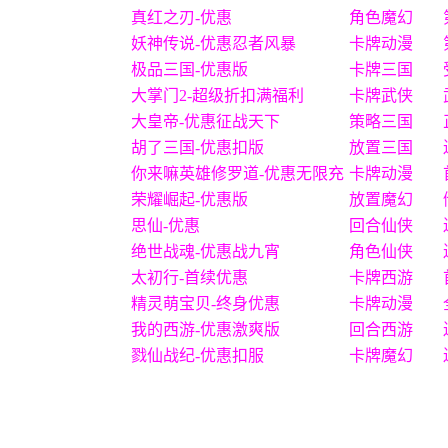
真红之刃-优惠
角色魔幻
妖神传说-优惠忍者风暴
卡牌动漫
极品三国-优惠版
卡牌三国
大掌门2-超级折扣满福利
卡牌武侠
大皇帝-优惠征战天下
策略三国
胡了三国-优惠扣版
放置三国
你来嘛英雄修罗道-优惠无限充
卡牌动漫
荣耀崛起-优惠版
放置魔幻
思仙-优惠
回合仙侠
绝世战魂-优惠战九宵
角色仙侠
太初行-首续优惠
卡牌西游
精灵萌宝贝-终身优惠
卡牌动漫
我的西游-优惠激爽版
回合西游
戮仙战纪-优惠扣服
卡牌魔幻