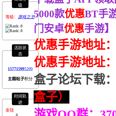
级
5000款
优惠
BT手
等級：
游戏之王
门安卓
优惠
手游】
优惠手游地址
活跃状
态
优惠
手游地址
1577
1599
5299
盒子论坛下载
主题
帖子
积分
盒子）
时间轨
迹
游戏QQ群：370
金钱
8