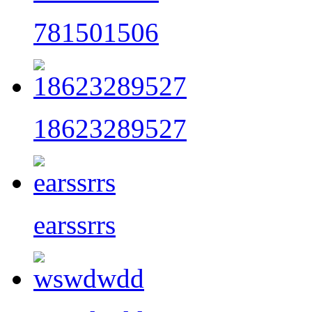
781501506
18623289527
earssrrs