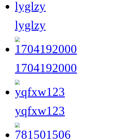
lyglzy
1704192000
yqfxw123