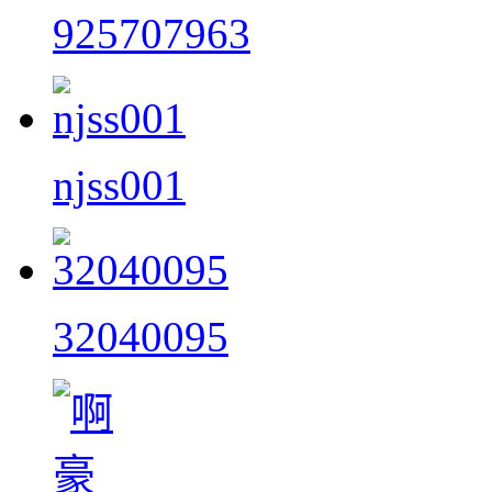
925707963
njss001
32040095