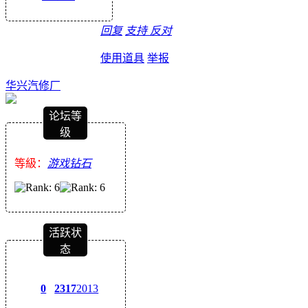
回复
支持
反对
使用道具
举报
华兴汽修厂
论坛等
级
等級：
游戏钻石
活跃状
态
0
2317
2013