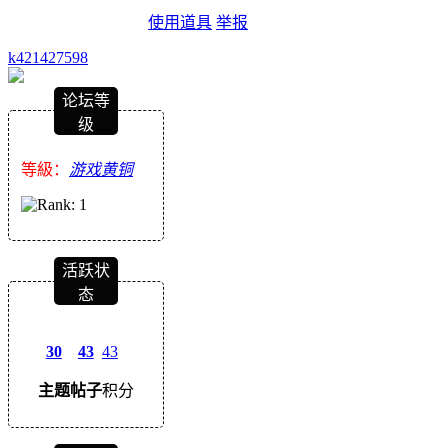
使用道具
举报
k421427598
论坛等
级
等級：
游戏黄铜
活跃状
态
30
43
43
主题
帖子
积分