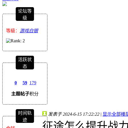
论坛等
级
等級：
游戏白银
活跃状
态
0
59
179
主题
帖子
积分
时间轨
发表于 2024-6-15 17:22:22
|
显示全部楼
迹
征途怎么提升战