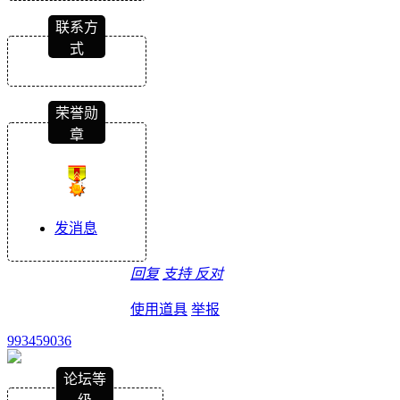
联系方
式
荣誉勋
章
发消息
回复
支持
反对
使用道具
举报
993459036
论坛等