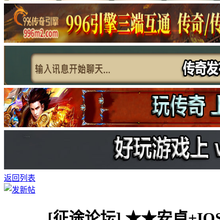
返回列表
[征途论坛]
★★安卓+IO