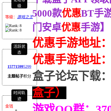
级
5000款
优惠
BT手
等級：
游戏之王
门安卓
优惠
手游】
优惠手游地址
活跃状
态
优惠
手游地址
1577
1599
5299
盒子论坛下载
主题
帖子
积分
盒子）
时间轨
迹
游戏QQ群：370
金钱
8