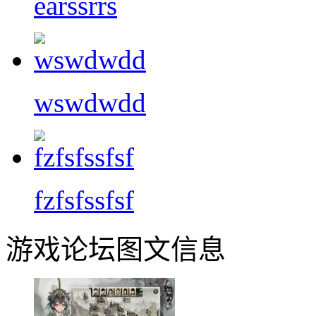
earssrrs
wswdwdd
fzfsfssfsf
游戏论坛图文信息