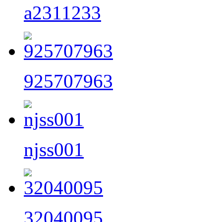
a2311233
925707963
njss001
32040095