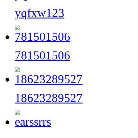
yqfxw123
781501506
18623289527