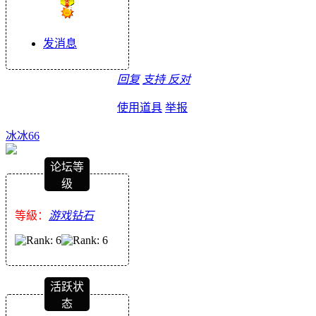
发消息
回复
支持
反对
使用道具
举报
冰冰66
论坛等
级
等級：
游戏钻石
活跃状
态