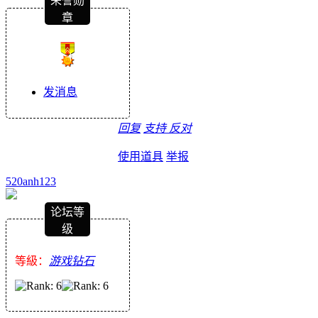
荣誉勋
章
发消息
回复
支持
反对
使用道具
举报
520anh123
论坛等
级
等級：
游戏钻石