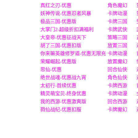
真红之刃-优惠
角色魔幻
妖神传说-优惠忍者风暴
卡牌动漫
极品三国-优惠版
卡牌三国
大掌门2-超级折扣满福利
卡牌武侠
大皇帝-优惠征战天下
策略三国
胡了三国-优惠扣版
放置三国
你来嘛英雄修罗道-优惠无限充
卡牌动漫
荣耀崛起-优惠版
放置魔幻
思仙-优惠
回合仙侠
绝世战魂-优惠战九宵
角色仙侠
太初行-首续优惠
卡牌西游
精灵萌宝贝-终身优惠
卡牌动漫
我的西游-优惠激爽版
回合西游
戮仙战纪-优惠扣服
卡牌魔幻