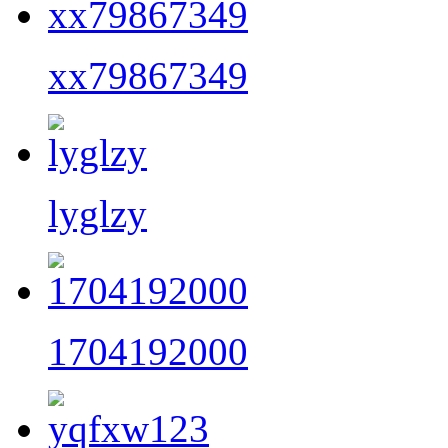
xx79867349
lyglzy
1704192000