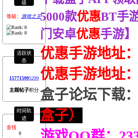
级
5000款
优惠
BT手
等級：
游戏之王
门安卓
优惠
手游】
优惠手游地址
活跃状
态
优惠
手游地址
1577
1599
5299
盒子论坛下载
主题
帖子
积分
盒子）
时间轨
迹
金钱
游戏QQ群：233
8