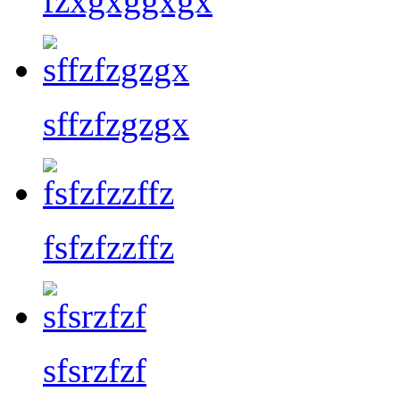
fzxgxggxgx
sffzfzgzgx
fsfzfzzffz
sfsrzfzf