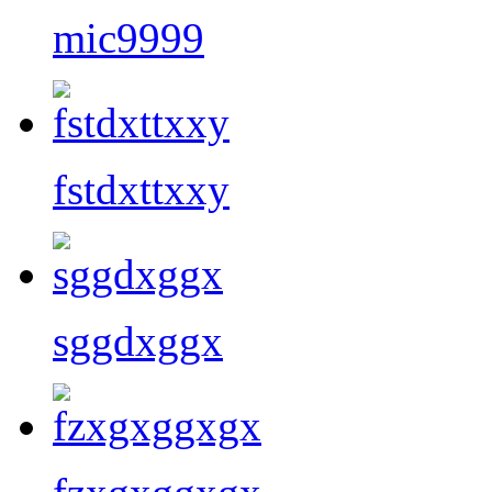
mic9999
fstdxttxxy
sggdxggx