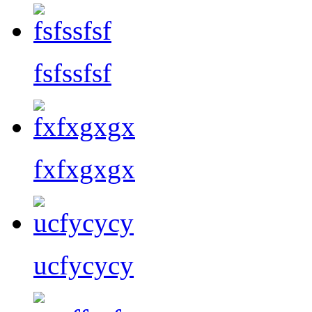
fsfssfsf
fxfxgxgx
ucfycycy