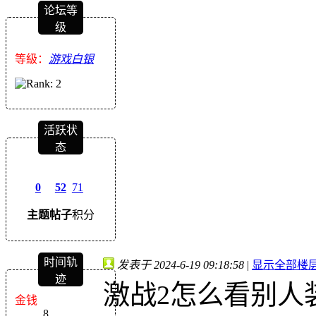
论坛等
级
等級：
游戏白银
活跃状
态
0
52
71
主题
帖子
积分
时间轨
发表于 2024-6-19 09:18:58
|
显示全部楼
迹
激战2怎么看别人
金钱
8