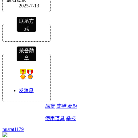
2025-7-13
联系方
式
荣誉勋
章
发消息
回复
支持
反对
使用道具
举报
nusrat1179