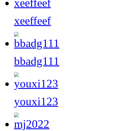
xeeffeef
bbadg111
youxi123