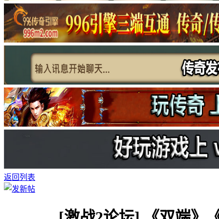
返回列表
[激战2论坛]
《双端》