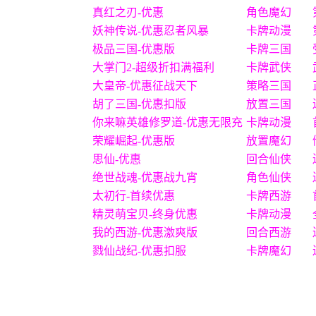
真红之刃-优惠
角色魔幻
妖神传说-优惠忍者风暴
卡牌动漫
极品三国-优惠版
卡牌三国
大掌门2-超级折扣满福利
卡牌武侠
大皇帝-优惠征战天下
策略三国
胡了三国-优惠扣版
放置三国
你来嘛英雄修罗道-优惠无限充
卡牌动漫
荣耀崛起-优惠版
放置魔幻
思仙-优惠
回合仙侠
绝世战魂-优惠战九宵
角色仙侠
太初行-首续优惠
卡牌西游
精灵萌宝贝-终身优惠
卡牌动漫
我的西游-优惠激爽版
回合西游
戮仙战纪-优惠扣服
卡牌魔幻