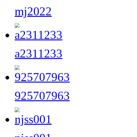
mj2022
a2311233
925707963