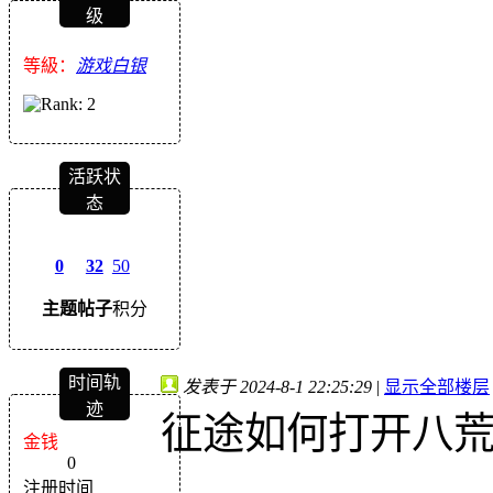
级
等級：
游戏白银
活跃状
态
0
32
50
主题
帖子
积分
时间轨
发表于 2024-8-1 22:25:29
|
显示全部楼层
迹
征途如何打开八
金钱
0
注册时间