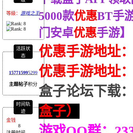
5000款
优惠
BT手
等級：
游戏之王
门安卓
优惠
手游】
优惠手游地址
活跃状
态
优惠
手游地址
1577
1599
5299
主题
帖子
积分
盒子论坛下载
时间轨
盒子）
迹
金钱
8
游戏QQ群：233
注册时间