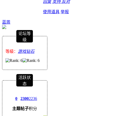
回复
支持
反对
使用道具
举报
蓝周
论坛等
级
等級：
游戏钻石
活跃状
态
0
2300
2236
主题
帖子
积分