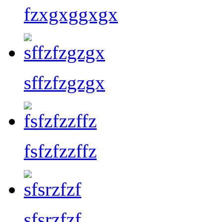
fzxgxggxgx
sffzfzgzgx
fsfzfzzffz
sfsrzfzf