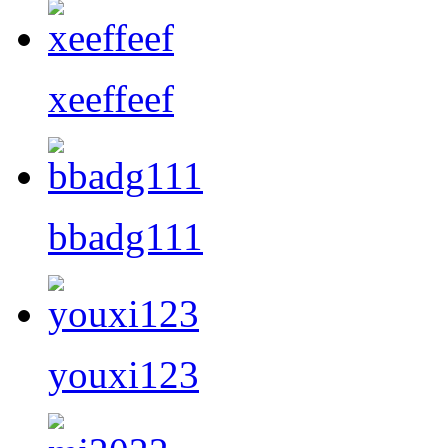
xeeffeef
bbadg111
youxi123