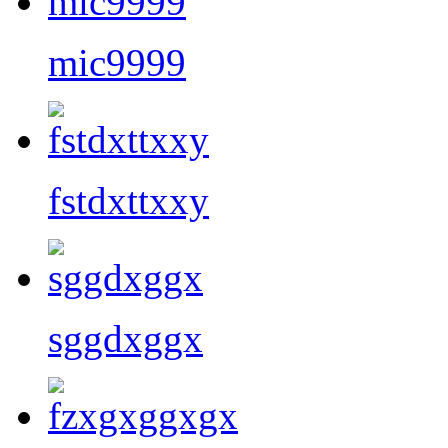
mic9999
fstdxttxxy
sggdxggx