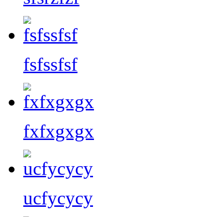
fsfssfsf
fxfxgxgx
ucfycycy