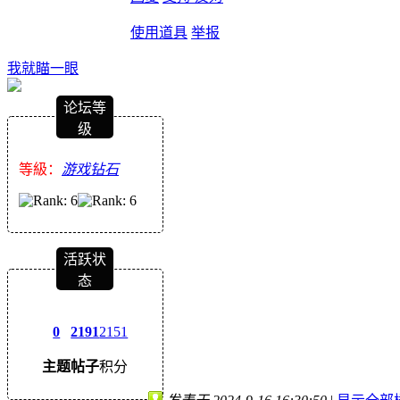
使用道具
举报
我就瞄一眼
论坛等
级
等級：
游戏钻石
活跃状
态
0
2191
2151
主题
帖子
积分