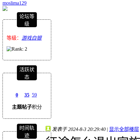
moslima129
论坛等
级
等級：
游戏白银
活跃状
态
0
35
59
主题
帖子
积分
时间轨
发表于 2024-8-3 20:29:40
|
显示全部楼层
迹