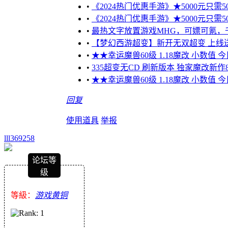
•
《2024热门优惠手游》★5000元只需50
•
《2024热门优惠手游》★5000元只需50
•
最热文字放置游戏MHG，可嫖可氪，千万不
•
【梦幻西游超变】新开无双超变 上线送1
•
★★幸运魔兽60级 1.18魔改 小数值 
•
335超变无CD 刷新版本 独家魔改新作
•
★★幸运魔兽60级 1.18魔改 小数值 
回复
使用道具
举报
lll369258
论坛等
级
等級：
游戏黄铜