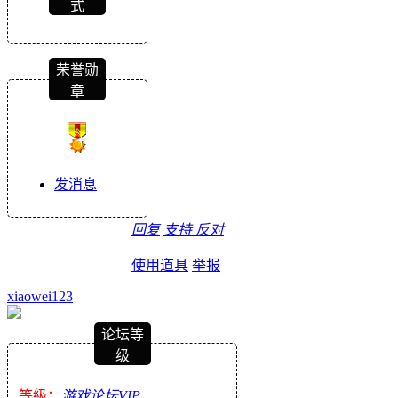
式
荣誉勋
章
发消息
回复
支持
反对
使用道具
举报
xiaowei123
论坛等
级
等級：
游戏论坛VIP