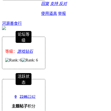
回复
支持
反对
使用道具
举报
河源善食行
论坛等
级
等級：
游戏钻石
活跃状
态
0
2246
2242
主题
帖子
积分