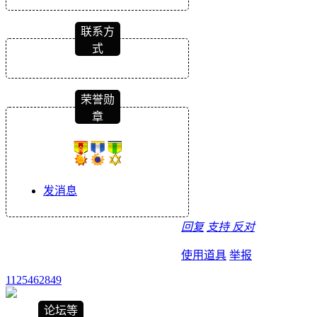
联系方
式
荣誉勋
章
发消息
回复
支持
反对
使用道具
举报
1125462849
论坛等