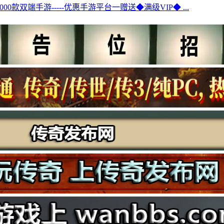
000款双端手游-----优惠手游平台一赠送◆满级VIP◆ ...