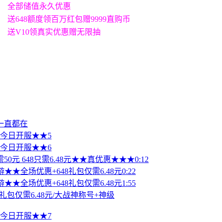
全部储值永久优惠
送648额度领百万红包赠9999直购币
送V10领真实优惠赠无限抽
一直都在
值 今日开服★★5
值 今日开服★★6
50元 648只需6.48元★★真优惠★★★0:12
★★全场优惠+648礼包仅需6.48元0:22
★★全场优惠+648礼包仅需6.48元1:55
礼包仅需6.48元/大战神称号+神级
值 今日开服★★7