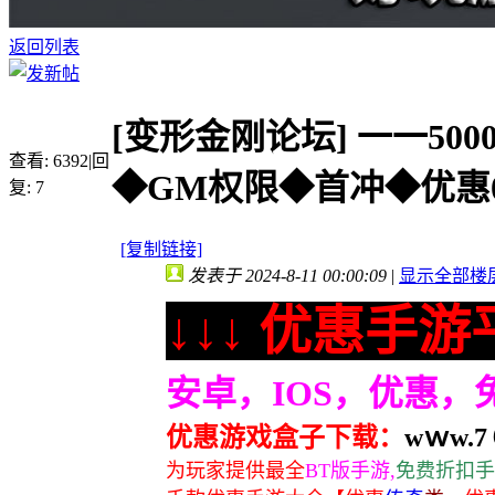
返回列表
[变形金刚论坛]
一一50
查看:
6392
|
回
◆GM权限◆首冲◆优惠0
复:
7
[复制链接]
发表于 2024-8-11 00:00:09
|
显示全部楼
↓↓↓ 优惠手游平
安卓，IOS，优惠
优惠游戏盒子下载：
wｗw.7６
为玩家提供最全
BT版手游,
免费折扣手