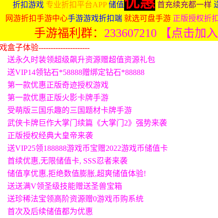
优惠
折扣游戏
专业折扣平台APP
储值
首充续充都一样
网游折扣手游中心
手游游戏折扣端
就选可盘手游
正版授权折
手游福利群：
233607210 【点击加
体验---------------------
送永久时装领超级飙升资源赠超值资源礼包
送VIP14领钻石*58888赠绑定钻石*88888
第一款优惠正版奇迹授权游戏
第一款优惠正版火影卡牌手游
受萌版三国乐趣的三国题材卡牌手游
武侠卡牌巨作大掌门续篇《大掌门2》强势来袭
正版授权经典大皇帝来袭
送VIP25领188888游戏币宝赠2022游戏币储值卡
首续优惠,无限储值卡, SSS忍者来袭
储值享优惠,拒绝数值膨胀,超爽储值体验!
送送满V领圣级技能赠送圣兽宝箱
送珍稀法宝领高阶资源赠0游戏币购系统
首次及后续储值都为优惠