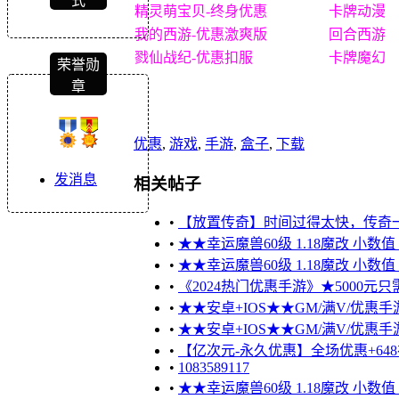
式
精灵萌宝贝-终身优惠
卡牌动漫
我的西游-优惠激爽版
回合西游
戮仙战纪-优惠扣服
卡牌魔幻
荣誉勋
章
优惠
,
游戏
,
手游
,
盒子
,
下载
发消息
相关帖子
•
【放置传奇】时间过得太快，传奇
•
★★幸运魔兽60级 1.18魔改 小数
•
★★幸运魔兽60级 1.18魔改 小数
•
《2024热门优惠手游》★5000元只需
•
★★安卓+IOS★★GM/满V/优惠手游
•
★★安卓+IOS★★GM/满V/优惠手游
•
【亿次元-永久优惠】全场优惠+648
•
1083589117
•
★★幸运魔兽60级 1.18魔改 小数