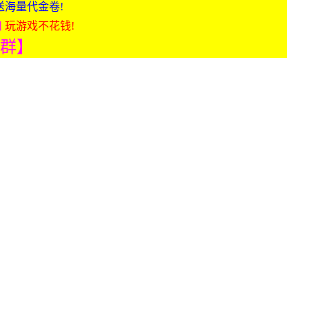
送海量代金卷!
扣
玩游戏不花钱!
入群】