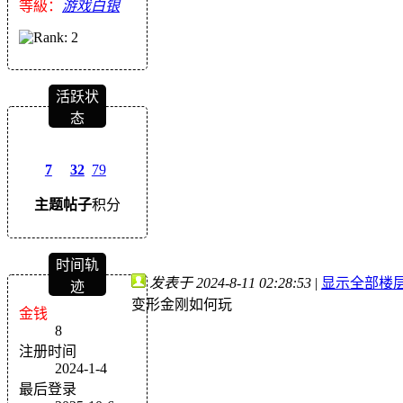
等級：
游戏白银
活跃状
态
7
32
79
主题
帖子
积分
时间轨
发表于 2024-8-11 02:28:53
|
显示全部楼
迹
变形金刚如何玩
金钱
8
注册时间
2024-1-4
最后登录