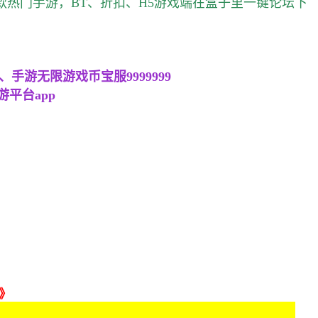
款热门手游，BT、折扣、H5游戏端在盒子里一键论坛下
游无限游戏币宝服9999999
平台app
》