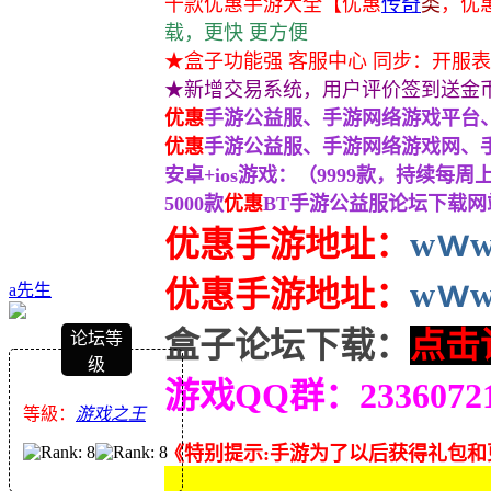
千款优惠手游大全
【优惠
传奇
类
，
优
载，更快 更方便
★盒子功能强 客服中心 同步：开服表
★新增交易系统，用户评价签到送金
优惠
手游公益服、手游网络游戏平台、
优惠
手游公益服、手游网络游戏网、手
安卓+ios游戏：（9999款，持续每周
5000款
优惠
BT手游公益服论坛下载网站
优惠手游地址：
wｗw.
优惠
手游地址：
wｗw.
a先生
盒子论坛下载：
点击
论坛等
级
游戏QQ群：233607
等級：
游戏之王
《特别提示:手游为了以后获得礼包