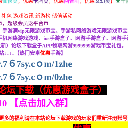
惠
仙侠类
，
优惠
卡牌类
，
优惠
回合制
，
优惠
玄幻类
】
★千
 礼包 游戏资讯 新游榜 储值活动
币，超级会员返平台币
手游满vip无限游戏币宝、手游私网络游戏无限游戏币宝、手
机网络游戏游戏、ios手游盒子、网游手游盒子、网游手游
上新）论坛下载盒子APP领取网游9999999游戏币宝礼包。
↓↓↓↓【热门安卓
优惠
手游】
7６7sy.cｏm/1zhe
7６7sy.cｏm/0zhe
论坛下载（优惠游戏盒子）
210 【点击加入群】
和更多的福利请在本站论坛下载游戏的玩家们重新注册账号