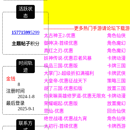
活跃状
态
---------------------更多热门手游请论坛下载游戏盒子
1577
1599
5299
太古神王2-优惠
角色仙侠
御神决-首续优惠
角色魔幻
主题
帖子
积分
真红之刃-优惠
角色魔幻
妖神传说-优惠忍者风暴
卡牌动漫
时间轨
极品三国-优惠版
卡牌三国
迹
大掌门2-超级折扣满福利
卡牌武侠
金钱
大皇帝-优惠征战天下
策略三国
8
胡了三国-优惠扣版
放置三国
注册时间
你来嘛英雄修罗道-优惠无限充
卡牌动漫
2024-1-8
最后登录
荣耀崛起-优惠版
放置魔幻
2025-9-1
思仙-优惠
回合仙侠
绝世战魂-优惠战九宵
角色仙侠
联系方
太初行-首续优惠
卡牌西游