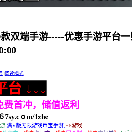
00款双端手游-----优惠手游平
:00
层
|
阅读模式
台 ↓↓↓
，免费首冲，储值返利
7sy.cｏm/1zhe
游,
满V版无限游戏币宝手游,
H5游戏