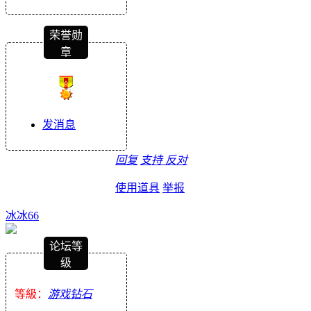
荣誉勋
章
发消息
回复
支持
反对
使用道具
举报
冰冰66
论坛等
级
等級：
游戏钻石