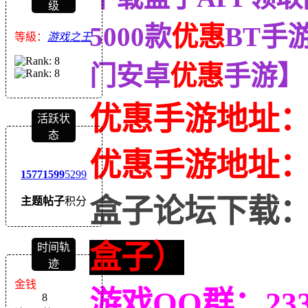
级
5000款
优惠
BT手
等級：
游戏之王
门安卓
优惠
手游】
优惠手游地址
活跃状
态
优惠
手游地址
1577
1599
5299
盒子论坛下载
主题
帖子
积分
盒子）
时间轨
迹
金钱
游戏QQ群：233
8