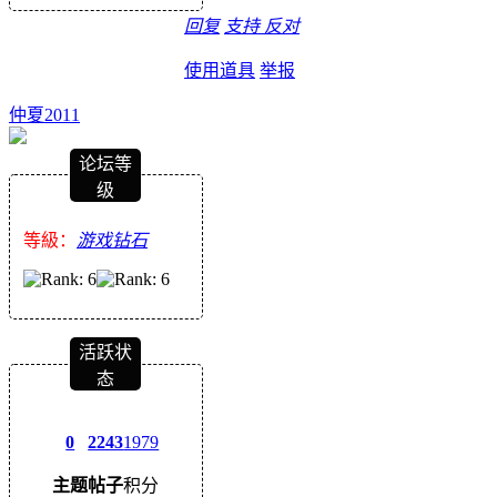
回复
支持
反对
使用道具
举报
仲夏2011
论坛等
级
等級：
游戏钻石
活跃状
态
0
2243
1979
主题
帖子
积分