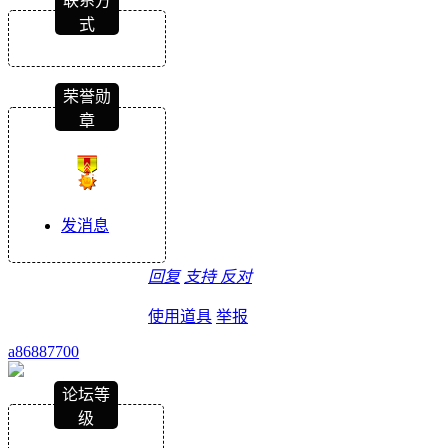
联系方
式
荣誉勋
章
发消息
回复
支持
反对
使用道具
举报
a86887700
论坛等
级