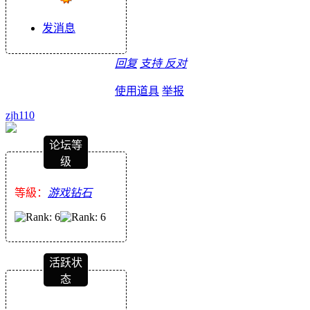
发消息
回复
支持
反对
使用道具
举报
zjh110
论坛等
级
等級：
游戏钻石
活跃状
态