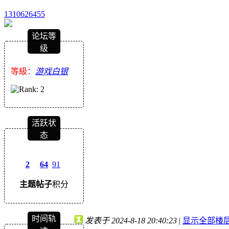
1310626455
论坛等
级
等級：
游戏白银
活跃状
态
2
64
91
主题
帖子
积分
时间轨
发表于 2024-8-18 20:40:23
|
显示全部楼