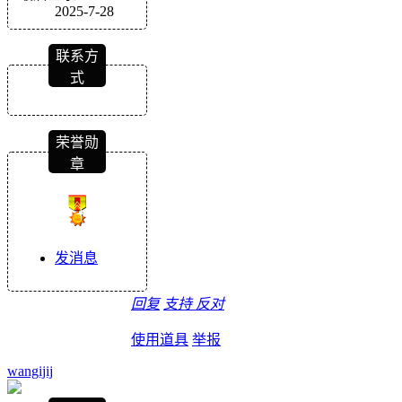
2025-7-28
联系方
式
荣誉勋
章
发消息
回复
支持
反对
使用道具
举报
wangijij