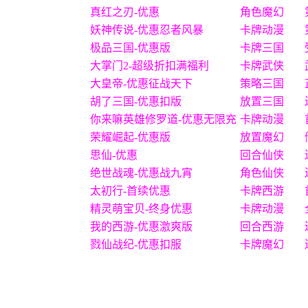
真红之刃-优惠
角色魔幻
妖神传说-优惠忍者风暴
卡牌动漫
极品三国-优惠版
卡牌三国
大掌门2-超级折扣满福利
卡牌武侠
大皇帝-优惠征战天下
策略三国
胡了三国-优惠扣版
放置三国
你来嘛英雄修罗道-优惠无限充
卡牌动漫
荣耀崛起-优惠版
放置魔幻
思仙-优惠
回合仙侠
绝世战魂-优惠战九宵
角色仙侠
太初行-首续优惠
卡牌西游
精灵萌宝贝-终身优惠
卡牌动漫
我的西游-优惠激爽版
回合西游
戮仙战纪-优惠扣服
卡牌魔幻