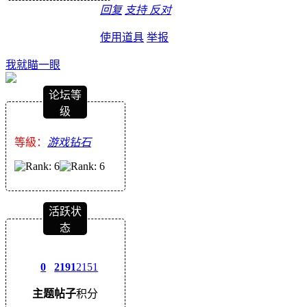
回复
支持
反对
使用道具
举报
我就瞄一眼
论坛等
级
等級：
游戏钻石
活跃状
态
0
2191
2151
主题
帖子
积分