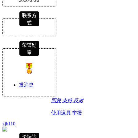
2026-2-26
联系方
式
荣誉勋
章
发消息
回复
支持
反对
使用道具
举报
zjh110
论坛等