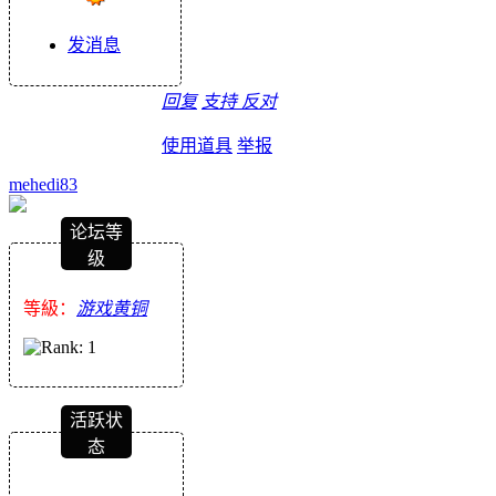
发消息
回复
支持
反对
使用道具
举报
mehedi83
论坛等
级
等級：
游戏黄铜
活跃状
态