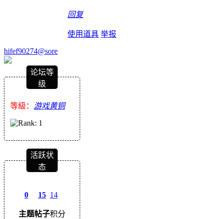
回复
使用道具
举报
hifef90274@sore
论坛等
级
等級：
游戏黄铜
活跃状
态
0
15
14
主题
帖子
积分