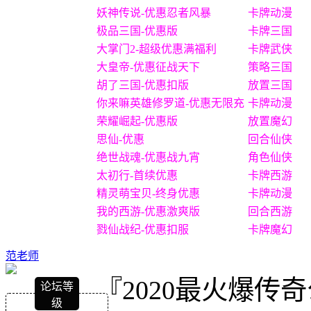
妖神传说-优惠忍者风暴
卡牌动漫
极品三国-优惠版
卡牌三国
大掌门2-超级优惠满福利
卡牌武侠
大皇帝-优惠征战天下
策略三国
胡了三国-优惠扣版
放置三国
你来嘛英雄修罗道-优惠无限充
卡牌动漫
荣耀崛起-优惠版
放置魔幻
思仙-优惠
回合仙侠
绝世战魂-优惠战九宵
角色仙侠
太初行-首续优惠
卡牌西游
精灵萌宝贝-终身优惠
卡牌动漫
我的西游-优惠激爽版
回合西游
戮仙战纪-优惠扣服
卡牌魔幻
范老师
『2020最火爆
论坛等
级