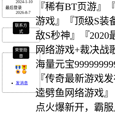
2024-1-10
『稀有BT页游』
最后登录
2026-8-7
游戏』『顶级S装
联系方
式
敌S秒神』『202
网络游戏+裁决战
荣誉勋
章
海量元宝99999999
『传奇最新游戏发
发消息
逵劈鱼网络游戏』『
点火爆新开，霸服