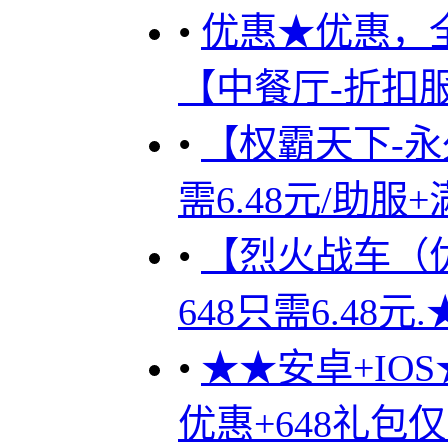
•
优惠★优惠，
【中餐厅-折扣
•
【权霸天下-永
需6.48元/助服
•
【烈火战车（优
648只需6.48
•
★★安卓+IO
优惠+648礼包仅需