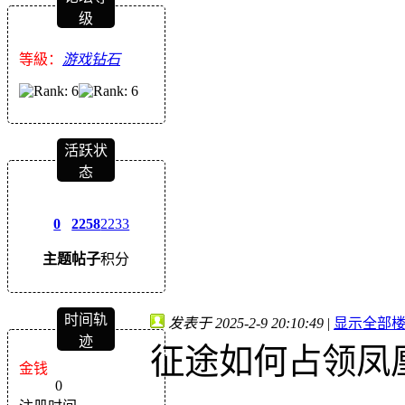
级
等級：
游戏钻石
活跃状
态
0
2258
2233
主题
帖子
积分
时间轨
发表于 2025-2-9 20:10:49
|
显示全部
迹
征途如何占领凤
金钱
0