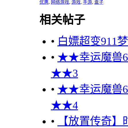
优惠
,
网络游戏
,
游戏
,
手游
,
盒子
相关帖子
•
白嫖超变911梦幻
•
★★幸运魔兽60
★★3
•
★★幸运魔兽60
★★4
•
【放置传奇】