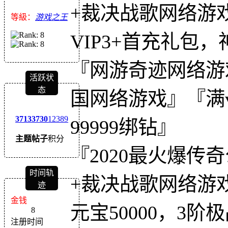
+裁决战歌网络游
等級：
游戏之王
VIP3+首充礼包
『网游奇迹网络游
活跃状
态
国网络游戏』『满
3713
3730
12389
99999绑钻』
主题
帖子
积分
『2020最火爆
时间轨
+裁决战歌网络游
迹
金钱
元宝50000，3阶
8
注册时间