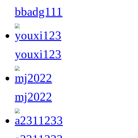
bbadg111
youxi123
mj2022