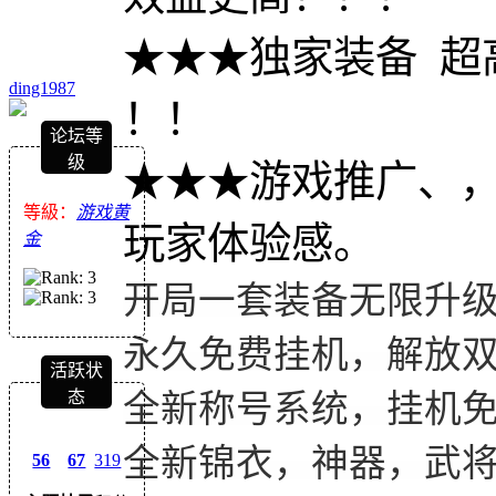
★★★独家装备 超
ding1987
！！
论坛等
级
★★★游戏推广、，
等級：
游戏黄
玩家体验感。
金
开局一套装备无限升
永久免费挂机，解放
活跃状
态
全新称号系统，挂机
全新锦衣，神器，武
56
67
319