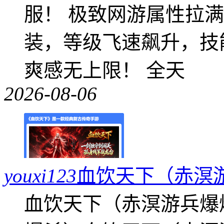
服！ 极致网游属性拉
装，等级飞速飙升，技
爽感无上限！ 全天
2026-08-06
youxi123
血饮天下（赤溟
血饮天下（赤溟游兵爆