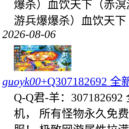
爆杀）血饮天下（赤溟
游兵爆爆杀）血饮天下
2026-08-06
guoyk00
+Q30718269
Q-Q君-羊：307182
机， 所有怪物永久免