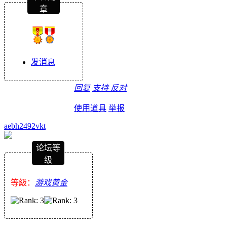
章
发消息
回复
支持
反对
使用道具
举报
aebh2492vkt
论坛等
级
等級：
游戏黄金