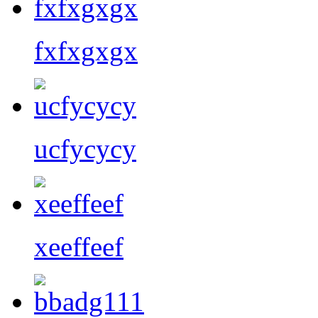
fxfxgxgx
ucfycycy
xeeffeef