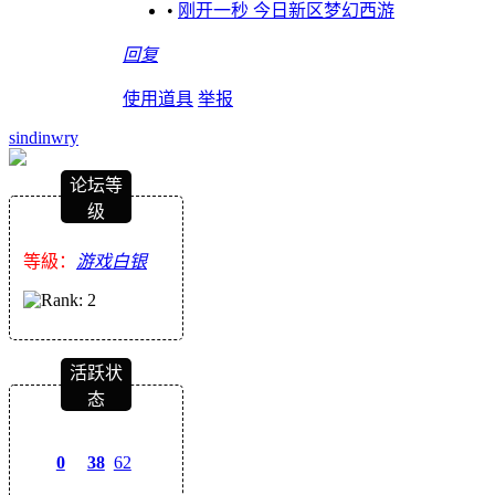
•
刚开一秒 今日新区梦幻西游
回复
使用道具
举报
sindinwry
论坛等
级
等級：
游戏白银
活跃状
态
0
38
62