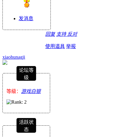
发消息
回复
支持
反对
使用道具
举报
xiaohunagji
论坛等
级
等級：
游戏白银
活跃状
态