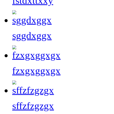
fstdxttxxy
sggdxggx
fzxgxggxgx
sffzfzgzgx