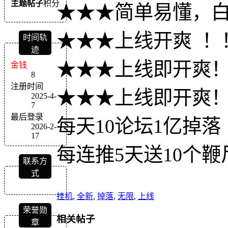
主题
帖子
积分
★★★简单易懂，
★★★上线开爽 ！！群:
时间轨
迹
★★★上线即开爽！！群:
金钱
8
注册时间
★★★上线即开爽！！群:
2025-4-
7
最后登录
每天10论坛1亿掉落
2026-2-
17
每连推5天送10个鞭
联系方
式
挂机
,
全新
,
掉落
,
无限
,
上线
荣誉勋
相关帖子
章