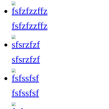
fsfzfzzffz
sfsrzfzf
fsfssfsf