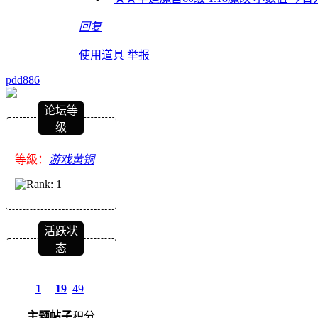
回复
使用道具
举报
pdd886
论坛等
级
等級：
游戏黄铜
活跃状
态
1
19
49
主题
帖子
积分