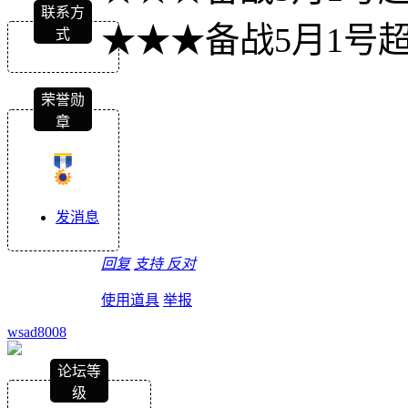
联系方
★★★备战5月1号
式
荣誉勋
章
发消息
回复
支持
反对
使用道具
举报
wsad8008
论坛等
级