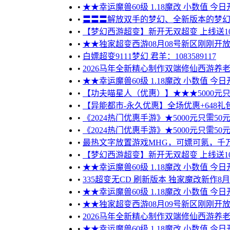
•
★★幸运魔兽60级 1.18魔改 小数值 今日
•
〓〓〓解放双手的梦幻、全新版本的梦幻
•
【梦幻西游超变】新开无双超变 上线送100
•
★★独家超变西游08月08号新区刚刚开
•
白嫖超变9111梦幻 君羊：1083589117
•
2026马年全新精心制作双端修仙西游养老
•
★★幸运魔兽60级 1.18魔改 小数值 今日
•
【功夫喵星人（优惠）】★★★5000元只需5
•
【异能都市-永久优惠】全场优惠+648礼包
•
《2024热门优惠手游》★5000元只需50元 
•
《2024热门优惠手游》★5000元只需50元 
•
最热文字放置游戏MHG，可嫖可氪，千万不要
•
【梦幻西游超变】新开无双超变 上线送10
•
★★幸运魔兽60级 1.18魔改 小数值 今日
•
335超变无CD 刷新版本 独家魔改新作8
•
★★幸运魔兽60级 1.18魔改 小数值 今日
•
★★独家超变西游08月09号新区刚刚开
•
2026马年全新精心制作双端修仙西游养老
•
★★幸运魔兽60级 1.18魔改 小数值 今日