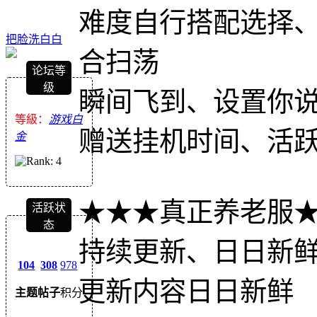
难度自行搭配选择、
把脸洗白白
合扫荡
论坛等
级
瞬间飞到、设置你
等級：
游戏白
赠送挂机时间、活
金
★★★真正养老服
活跃状
态
持续更新、日日新鲜
104
308
978
更新内容日日新鲜
主题
帖子
积分