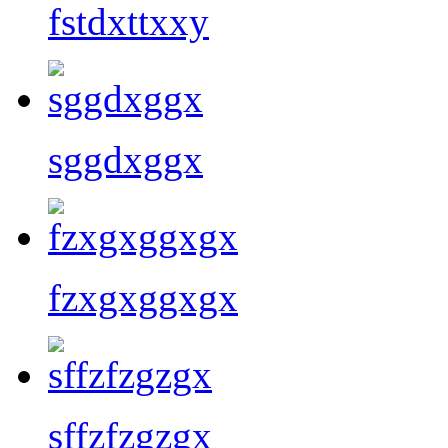
fstdxttxxy
sggdxggx
fzxgxggxgx
sffzfzgzgx