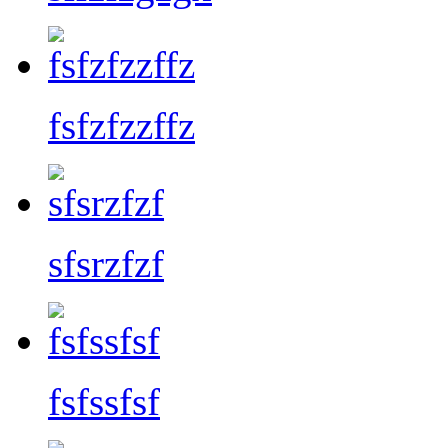
fsfzfzzffz
sfsrzfzf
fsfssfsf