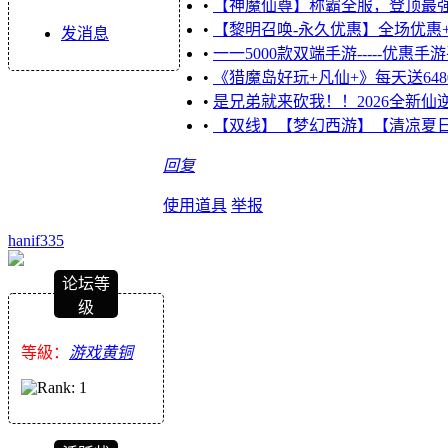
•
【神魔仙尊】称霸全服，登顶最
•
【黎明召唤-永久优惠】全场优惠+6
发消息
•
一一5000款双端手游-----优惠
•
《猎魔岛好玩+凡仙+》每天送64
•
是兄弟就来砍我！！2026全新仙
•
【双线】【梦幻西游】【清凉夏日】
回复
使用道具
举报
hanif335
论坛等
级
等級：
游戏黄铜