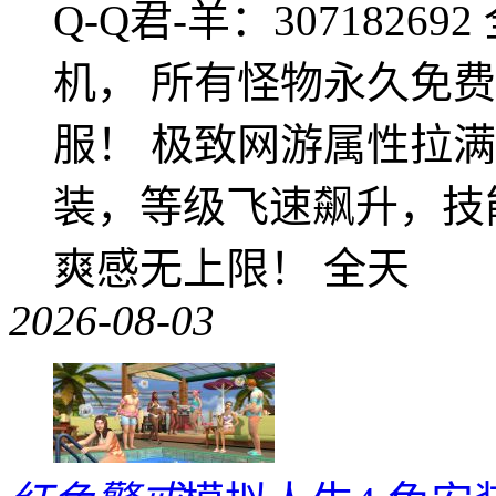
Q-Q君-羊：307182
机， 所有怪物永久免
服！ 极致网游属性拉
装，等级飞速飙升，技
爽感无上限！ 全天
2026-08-03