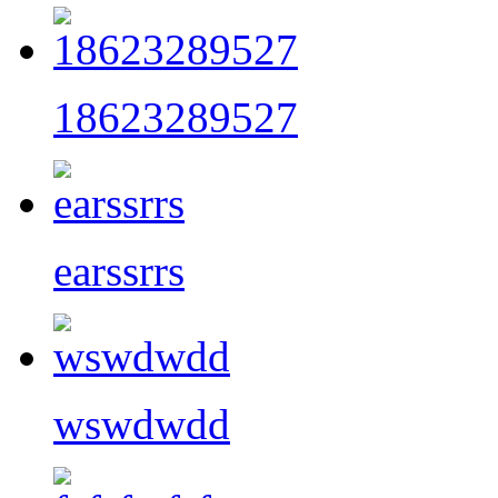
18623289527
earssrrs
wswdwdd