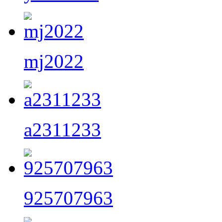
mj2022
a2311233
925707963