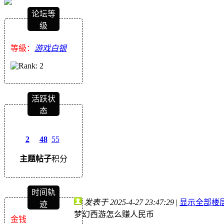
论坛等
级
等級：
游戏白银
活跃状
态
2
48
55
主题
帖子
积分
时间轨
发表于 2025-4-27 23:47:29
|
显示全部楼
迹
梦幻西游怎么赚人民币
金钱