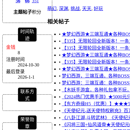
56
66
351
萌幻
,
深渊
,
挑战
,
天天
,
好玩
主题
帖子
积分
相关帖子
时间轨
•
★梦幻西游★三端互通★各种BO
迹
•
【335】无限轮回全新版本！一条
金钱
•
【335】无限轮回全新版本！一条
8
•
★梦幻西游★三端互通★各种BO
注册时间
•
【335】无限轮回全新版本！一条
2024-10-30
•
★梦幻西游★三端互通★各种BO
最后登录
•
梦幻西游，三端互通，各种BOS
2026-1-1
•
梦幻西游：三端互通：各种BOS
•
【木妖手游盒，各种礼包拿不玩，
联系方
•
《2024热门优惠手游》★5000元只
式
•
【东方奇缘H5（优惠）】★★★500
•
《天使纪元-送天使特权刷充》
•
《八卦江湖,斗转武林》《天使纪
荣誉勋
•
《闪将三国+仙风道骨★天使纪元0.
章