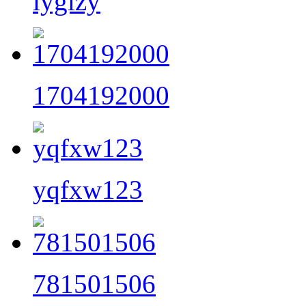
lyglzy
1704192000
yqfxw123
781501506