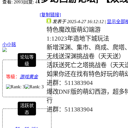
查看:
2093
|
回复:
4
[复制链接]
发表于 2025-4-27 16:12:12
|
显示全部
特色魔改版萌幻端游
1:12023年造地下城玩法
小小铭
新增深渊、集市、商成、爬塔
无线送深渊挑战卷（天天送）
论坛等
级
活跃送死亡之塔挑战卷（天天
如果你还在找有特色好玩的萌
等級：
游戏黄金
进群：
511383904
爆改
DNF版的萌幻西游，超
行
活跃状
进群：
511383904
态