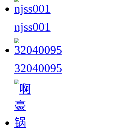
njss001
32040095