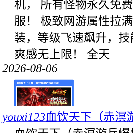
机， 所有怪物永久免
服！ 极致网游属性拉
装，等级飞速飙升，技
爽感无上限！ 全天
2026-08-06
youxi123
血饮天下（赤溟