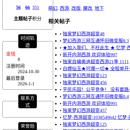
56
66
351
萌幻
,
西游
,
改版
,
魔改
,
地下
主题
帖子
积分
相关帖子
•
独家梦幻西游超变48
时间轨
•
梦幻西游三网互通怀旧微变服8.3
迹
•
★加入我们、不枉此生 ★ 忆梦·西游超
金钱
•
新开内测西游 欢迎体验997
8
•
独家自编奥迪超变西游21季 1111
注册时间
•
白嫖仙玉★可爆一切★ 全程单开
2024-10-30
•
独家梦幻西游超变123
最后登录
•
独家梦幻西游超变456
2026-1-1
•
平民乐园！公平竞争！ 没有套
•
梦幻西游三网互通怀旧微变服8.4
联系方
•
新开内测西游 欢迎体验991
式
•
独家梦幻西游超变457
•
忆梦·西游超变:1038549642 忆梦·
•
独家梦幻西游超变125
荣誉勋