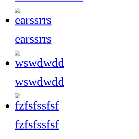
earssrrs
wswdwdd
fzfsfssfsf