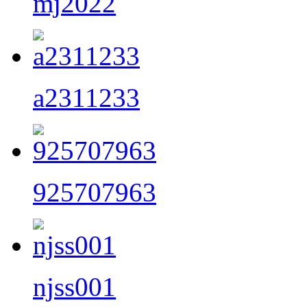
mj2022
a2311233
925707963
njss001