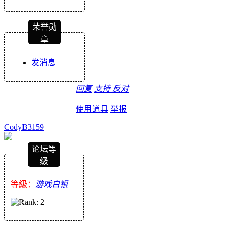
荣誉勋
章
发消息
回复
支持
反对
使用道具
举报
CodyB3159
论坛等
级
等級：
游戏白银