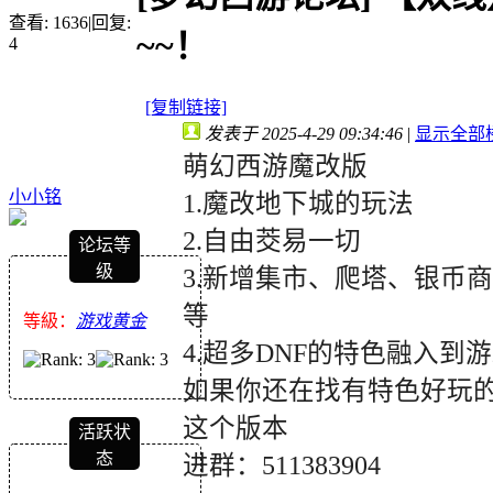
查看:
1636
|
回复:
~~！
4
[复制链接]
发表于 2025-4-29 09:34:46
|
显示全部
萌幻西游魔改版
小小铭
1.魔改地下城的玩法
2.自由茭易一切
论坛等
级
3.新增集市、爬塔、银币
等
等級：
游戏黄金
4.超多DNF的特色融入到
如果你还在找有特色好玩
这个版本
活跃状
态
进群：
511383904