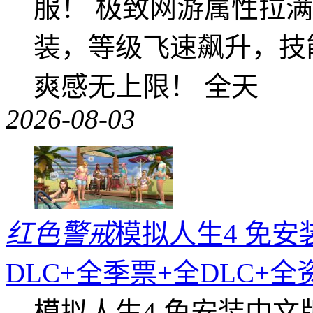
服！ 极致网游属性拉
装，等级飞速飙升，技
爽感无上限！ 全天
2026-08-03
红色警戒
模拟人生4 免安
DLC+全季票+全DLC+
模拟人生4 免安装中文