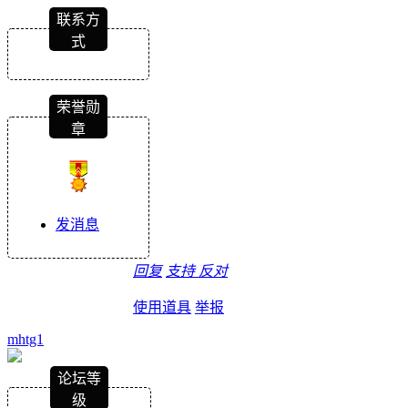
联系方
式
荣誉勋
章
发消息
回复
支持
反对
使用道具
举报
mhtg1
论坛等
级