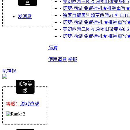
•
梦幻西游三网互通怀旧微变服8.5
章
•
忆梦·西游 免费挂机★推翻重写
•
独家自编奥迪超变西游21季 11111
发消息
•
忆梦·西游 免费挂机 ★推翻重写
•
梦幻西游三网互通怀旧微变服8.6
•
忆梦·西游 免费挂机★ 推翻重写
回复
使用道具
举报
叭神锅
论坛等
级
等級：
游戏白银