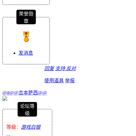
荣誉勋
章
发消息
回复
支持
反对
使用道具
举报
@#@@吉本萨西@@
论坛等
级
等級：
游戏白银