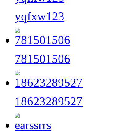
yqfxw123
781501506
18623289527