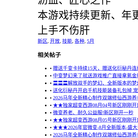
沥血、匠心之作
本游戏持续更新、年
上手不伤肝
新区
,
开放
,
技能
,
各种
,
5月
相关帖子
•
赠送千变卡持续15天，赠送化衍秘丹连续
•
中变梦幻来了就送游戏推广直接拿氪金
•
〓〓〓解放双手的梦幻、全新版本的梦幻
•
送化衍秘丹开启千机技能装备礼包掉 宠
•
2026马年全新精心制作双端修仙西游养
•
★★独家超变西游08月04号新区刚刚
•
微变养老、耐久公益服!新区刚开一秒
•
★★独家超变西游08月05号新区刚刚
•
★★★2026年官微变-8月全新版本-盛
•
2026马年全新精心制作双端修仙西游养