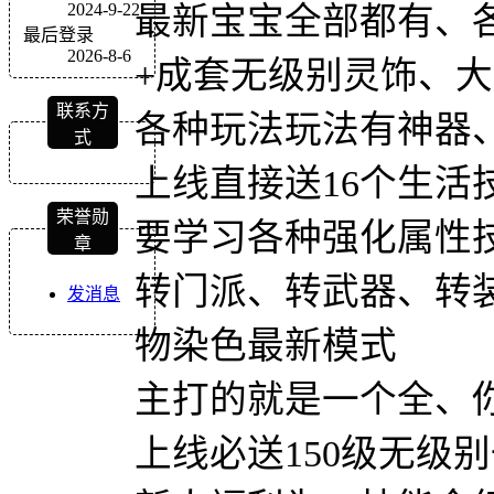
2024-9-22
最新宝宝全部都有、
最后登录
2026-8-6
+成套无级别灵饰、大
联系方
各种玩法玩法有神器
式
上线直接送16个生活
荣誉勋
要学习各种强化属性
章
转门派、转武器、转
发消息
物染色最新模式
主打的就是一个全、
上线必送150级无级