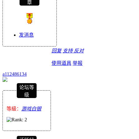
章
发消息
回复
支持
反对
使用道具
举报
a112486134
论坛等
级
等級：
游戏白银