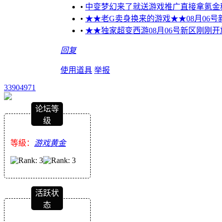
•
中变梦幻来了就送游戏推广直接拿氪金
•
★★老G卖身换来的游戏★★08月06号
•
★★独家超变西游08月06号新区刚刚
回复
使用道具
举报
33904971
论坛等
级
等級：
游戏黄金
活跃状
态