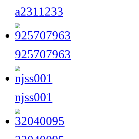
a2311233
925707963
njss001