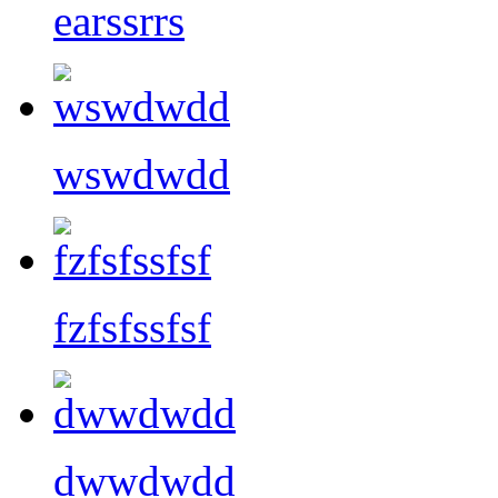
earssrrs
wswdwdd
fzfsfssfsf
dwwdwdd