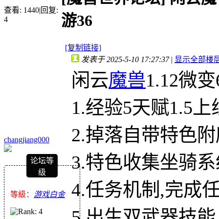
查看:
1440
|
回复:
游36
4
[复制链接]
发表于 2025-5-10 17:27:37
|
显示全部楼
闲云
魔兽
1.12
1.经验5天赋1.5
2.掉落自带特色
changjiang000
3.特色收集坐骑系
论坛等
级
4.任务机制,完
等級：
游戏白金
5.出生双武器技