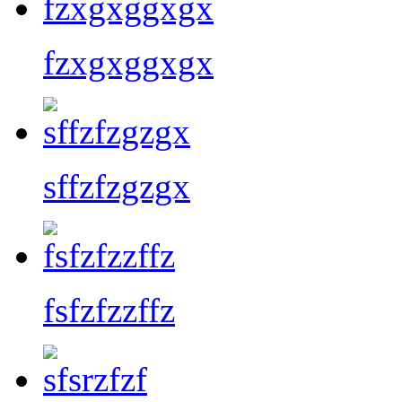
fzxgxggxgx
sffzfzgzgx
fsfzfzzffz