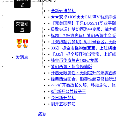
式
•
全新玩法梦幻
•
★★安卓+IOS★★GM/满V/优惠手游
•
【完美国际】千只BOSS/11职业平
荣誉勋
•
极致爽玩！梦幻西游中变版，战力
章
•
标题：? 极致爽玩！梦幻西游中变
•
【双线超变梦幻】8月1号新区，无
•
335】 抓全服怪物当宝宝，上班族
•
【335】 抓全服怪物当宝宝，上班
发消息
•
纯金币传奇复古180火龙版
•
梦幻西游・超变修仙版
•
开启无限属性・无限提升的爆爽西
•
经典西游回合，颠覆性超变修仙玩
•
<<<新开微改长久服，移动施法，修
•
8月新开公益孩子王
•
今日新开梦幻
•
刚开五秒梦幻
回复