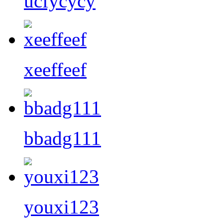
ucfycycy
xeeffeef
bbadg111
youxi123