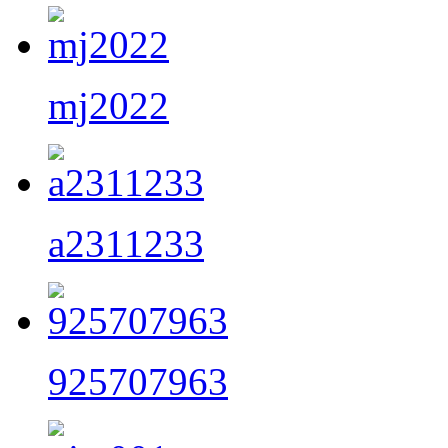
mj2022
a2311233
925707963