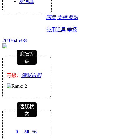
发消息
回复
支持
反对
使用道具
举报
2697645339
论坛等
级
等級：
游戏白银
活跃状
态
0
30
56