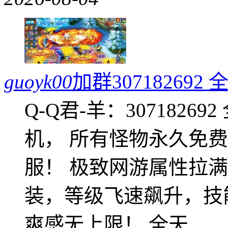
guoyk00
加群3071826
Q-Q君-羊：307182
机， 所有怪物永久免
服！ 极致网游属性拉
装，等级飞速飙升，技
爽感无上限！ 全天