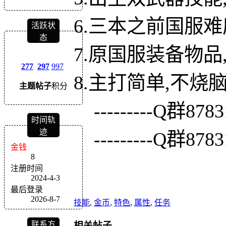
6.三本之前国服
活跃状
态
7.原国服装备物
277
297
997
8.主打简单,不烧
主题
帖子
积分
---------Q群878313
时间轨
迹
---------Q群878313
金钱
8
注册时间
2024-4-3
最后登录
2026-8-7
技能
,
金币
,
特色
,
属性
,
任务
相关帖子
联系方