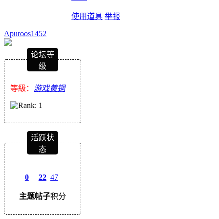
使用道具
举报
Apuroos1452
论坛等
级
等級：
游戏黄铜
活跃状
态
0
22
47
主题
帖子
积分