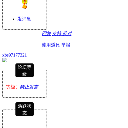
发消息
回复
支持
反对
使用道具
举报
xbs97177321
论坛等
级
等級：
禁止发言
活跃状
态