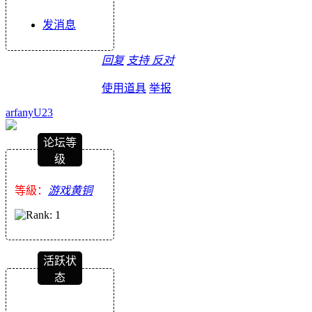
发消息
回复
支持
反对
使用道具
举报
arfanyU23
论坛等
级
等級：
游戏黄铜
活跃状
态