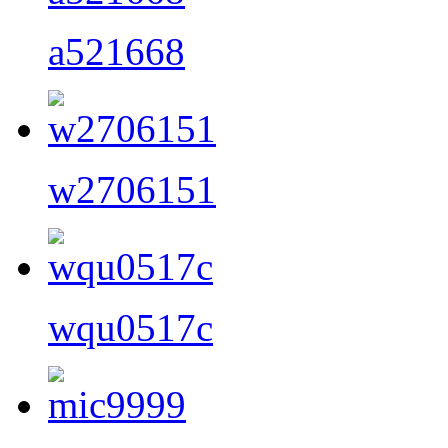
a521668
w2706151
wqu0517c