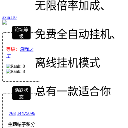
无限倍率加成、
axin110
论坛等
免费全自动挂机、
级
等級：
游戏之
王
离线挂机模式
总有一款适合你
活跃状
态
768
1447
5096
主题
帖子
积分