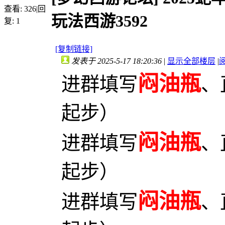
查看:
326
|
回
玩法西游3592
复:
1
[复制链接]
发表于 2025-5-17 18:20:36
|
显示全部楼层
|
闷油瓶
进群填写
、
起步）
闷油瓶
进群填写
、
起步）
闷油瓶
进群填写
、