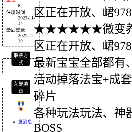
8
区正在开放、峮9788
注册时间
2023-11-
14
★★★★★★微变
最后登录
2025-12-
19
区正在开放、峮9788
联系方
最新宝宝全部都有
式
活动掉落法宝+成
荣誉勋
章
碎片
各种玩法玩法、神
发消息
BOSS