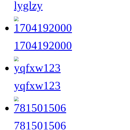
lyglzy
1704192000
yqfxw123
781501506