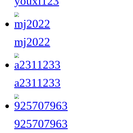
youxi123
mj2022
a2311233
925707963