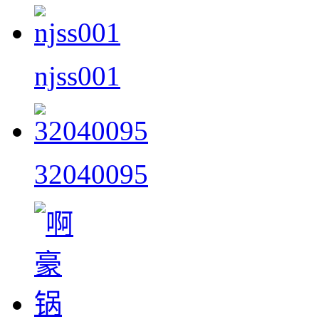
njss001
32040095