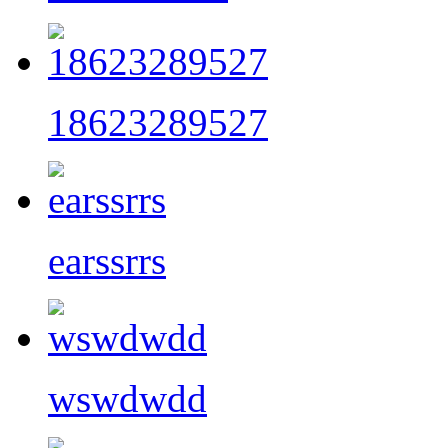
18623289527
earssrrs
wswdwdd