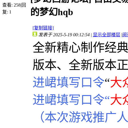
查看:
258
|
回
的梦幻hqb
复:
1
[复制链接]
发表于 2025-5-19 00:12:54
|
显示全部楼层
|
阅
全新精心制作经
版本、全新版本
进峮填写口令
“
大
进峮填写口令“
大
（本次游戏推广