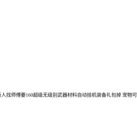
新人找师傅要160超级无级别武器材料自动挂机装备礼包掉 宠物可