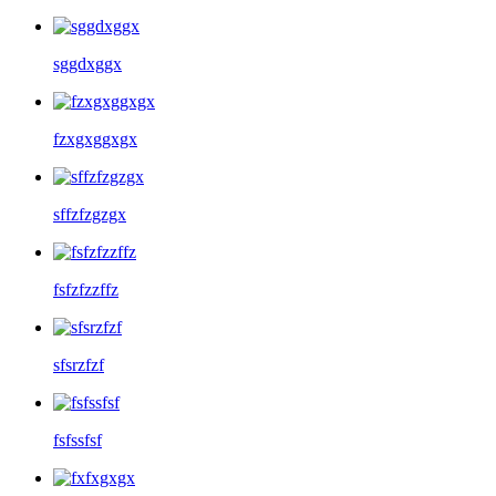
sggdxggx
fzxgxggxgx
sffzfzgzgx
fsfzfzzffz
sfsrzfzf
fsfssfsf