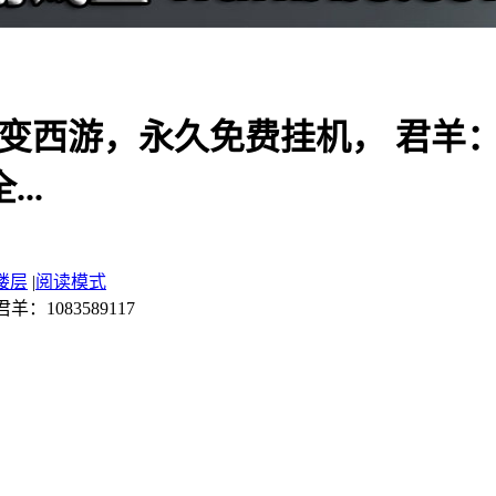
西游，永久免费挂机， 君羊：10
..
楼层
|
阅读模式
1083589117