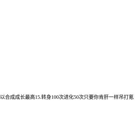
以合成成长最高15.转身100次进化50次只要你肯肝一样吊打氪