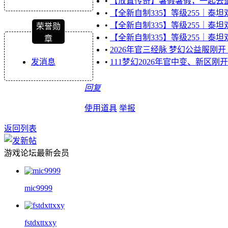
•
【放置传奇】暑假暑假，一起去
•
【全新自制335】等级255｜泰坦
•
【全新自制335】等级255｜泰坦
荣誉勋
•
【全新自制335】等级255｜泰坦
章
•
2026年官三经脉 梦幻公益服刚开 
发消息
•
111梦幻2026年官中变、新区刚开
回复
使用道具
举报
返回列表
游戏论坛最新会员
mic9999
fstdxttxxy