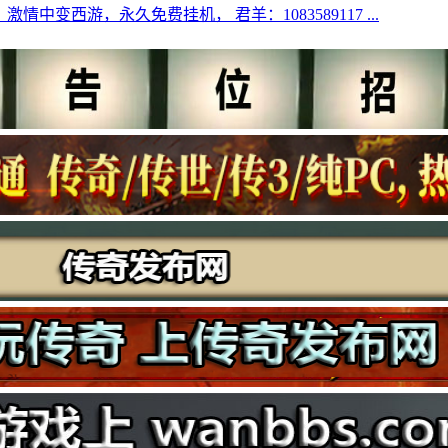
激情中变西游，永久免费挂机， 君羊：1083589117 ...