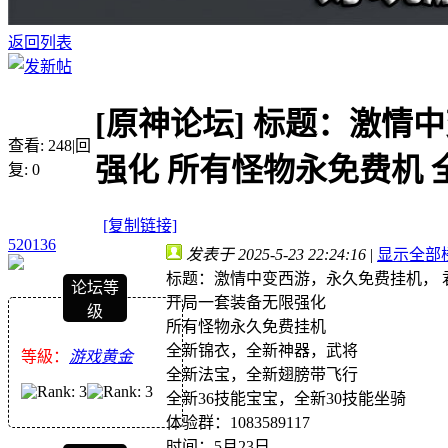
返回列表
[原神论坛]
标题：激情中变
查看:
248
|
回
强化 所有怪物永免费机 全.
复:
0
[复制链接]
520136
发表于 2025-5-23 22:24:16
|
显示全部
标题：激情中变西游，永久免费挂机， 君羊：
论坛等
开局一套装备无限强化
级
所有怪物永久免费挂机
全新锦衣，全新神器，武将
等級：
游戏黄金
全新法宝，全新翅膀带飞行
全新36技能宝宝，全新30技能坐骑
体验群：1083589117
时间：5月23日