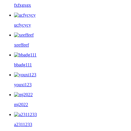
fxfxgxgx
ucfycycy
xeeffeef
bbadg111
youxi123
mj2022
a2311233