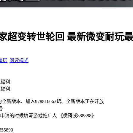
家超变转世轮回 最新微变耐玩最
楼层
|
阅读模式
值福利
值福利
新版本、加入978816663峮、全新版本正在开放
号
-（进群申请的时候填写游戏推广人 《侯哥或888888》
890