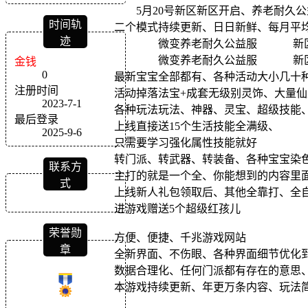
5月20号新区新区开启、养老耐久公
时间轨
二个模式持续更新、日日新鲜、每月平均
迹
微变养老耐久公益服 新区正在开放
微变养老耐久公益服 新区正在开放
金钱
0
最新宝宝全部都有、各种活动大小几十
注册时间
活动掉落法宝+成套无级别灵饰、大量仙
2023-7-1
各种玩法玩法、神器、灵宝、超级技能、
最后登录
上线直接送15个生活技能全满级、
2025-9-6
只需要学习强化属性技能就好
转门派、转武器、转装备、各种宝宝染
联系方
主打的就是一个全、你能想到的内容里
式
上线新人礼包领取后、其他全靠打、全
进游戏赠送5个超级红孩儿
荣誉勋
方便、便捷、千兆游戏网站
章
全新界面、不伤眼、各种界面细节优化
数据合理化、任何门派都有存在的意思
本游戏持续更新、年更万条内容、玩法