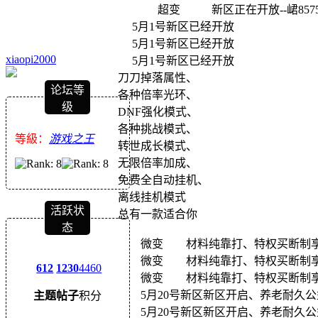
超变 新区正在开放--峮857555
5月1号新区已经开放
5月1号新区已经开放
xiaopi2000
5月1号新区已经开放
刀刀掉落属性、
论坛等
各种倍率光环、
级
DNF强化模式、
各种挑战模式、
等級：
游戏之王
转世成长模式、
无限倍率加成、
免费全自动挂机、
离线挂机模式
活跃状
总有一款适合你
态
微变 材料纯靠打、特权买断制享永
微变 材料纯靠打、特权买断制享永
612
1230
4460
微变 材料纯靠打、特权买断制享永
5月20号新区新区开启、养老耐久公
主题
帖子
积分
5月20号新区新区开启、养老耐久公