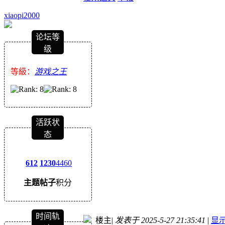
xiaopi2000
论坛等
级
等級：
游戏之王
活跃状
态
612
1230
4460
主题
帖子
积分
时间轨
楼主
|
发表于 2025-5-27 21:35:41
|
显