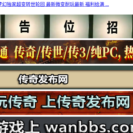
梦幻独家超变转世轮回 最新微变耐玩最新 福利给满 ...