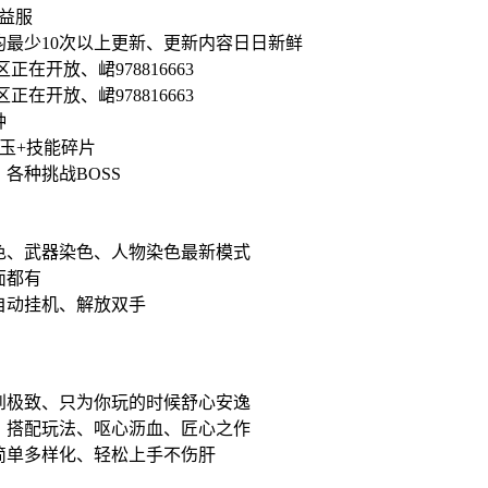
益服
最少10次以上更新、更新内容日日新鲜
、峮978816663
、峮978816663
种
玉+技能碎片
各种挑战BOSS
色、武器染色、人物染色最新模式
面都有
自动挂机、解放双手
到极致、只为你玩的时候舒心安逸
、搭配玩法、呕心沥血、匠心之作
简单多样化、轻松上手不伤肝