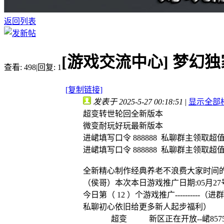
返回列表
[游戏交流中心]
梦幻独
查看:
498
|
回复:
1
[复制链接]
发表于 2025-5-27 00:18:51
|
显示全部
超变转世轮回全新版本
微变耐玩好玩最新版本
进峮填写口令 888888 私聊群主领取超
进峮填写口令 888888 私聊群主领取超
全新精心制作经典养老不浪费大家时间的全
（侯哥）本次本日游戏推广日期:05月27
今日第（ 12 ）个游戏推广---------
私聊初心依旧给更多新人起步福利）
超变 新区正在开放--峮857555