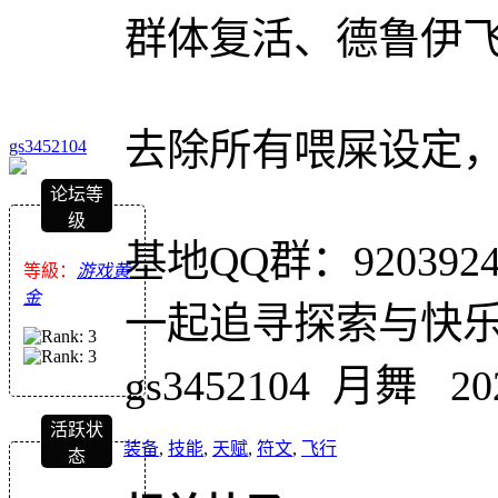
群体复活、德鲁伊
去除所有喂屎设定
gs3452104
论坛等
级
基地QQ群：9203924
等級：
游戏黄
金
一起追寻探索与快
gs3452104 月舞 202
活跃状
装备
,
技能
,
天赋
,
符文
,
飞行
态