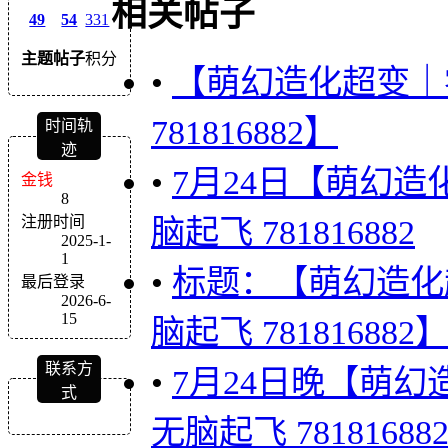
相关帖子
49
54
331
主题
帖子
积分
•
【萌幻造化超变｜
781816882】
时间轨
迹
•
7月24日【萌幻
金钱
8
注册时间
脑起飞 781816882
2025-1-
1
•
标题：【萌幻造化
最后登录
2026-6-
15
脑起飞 781816882】
联系方
•
7月24日晚【萌
式
无脑起飞 78181688