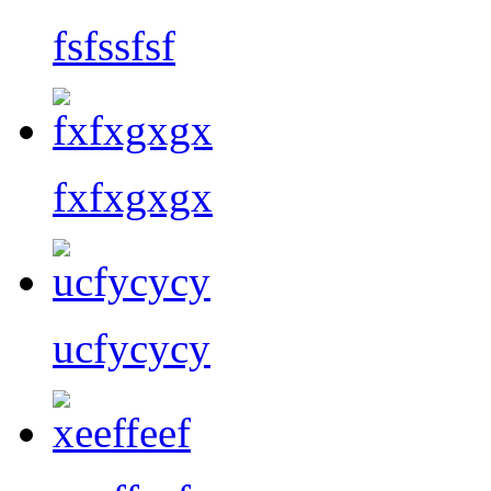
fsfssfsf
fxfxgxgx
ucfycycy