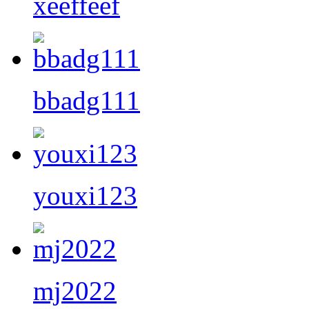
xeeffeef
bbadg111
youxi123
mj2022