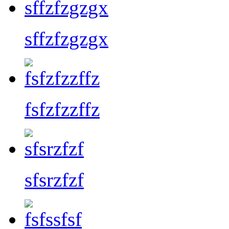
sffzfzgzgx
fsfzfzzffz
sfsrzfzf