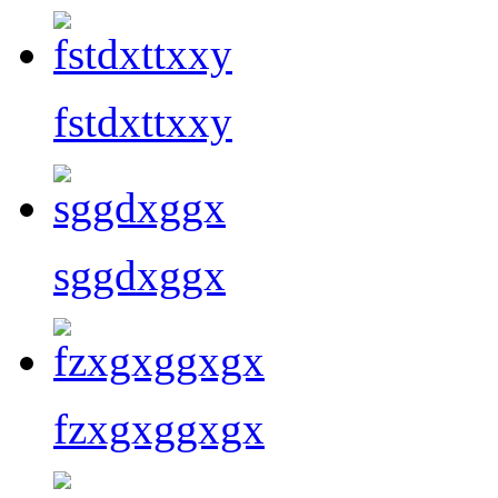
fstdxttxxy
sggdxggx
fzxgxggxgx