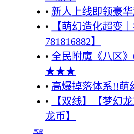
•
新人上线即领豪华
•
【萌幻造化超变｜
781816882】
•
全民附魔《八区》0
★★★
•
高爆掉落体系!!
•
【双线】【梦幻龙
龙币】
回复