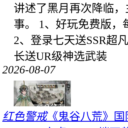
讲述了黑月再次降临，
事。 1、好玩免费版，
2、登录七天送SSR超
长送UR级神选武装
2026-08-07
红色警戒
《鬼谷八荒》国际版