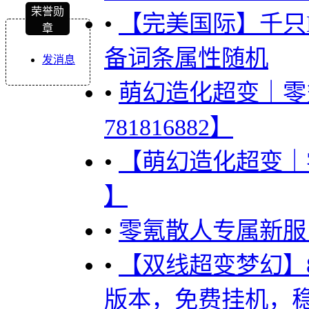
荣誉勋
•
【完美国际】千只B
章
备词条属性随机
发消息
•
萌幻造化超变｜零
781816882】
•
【萌幻造化超变｜
】
•
零氪散人专属新服，新
•
【双线超变梦幻】
版本，免费挂机，