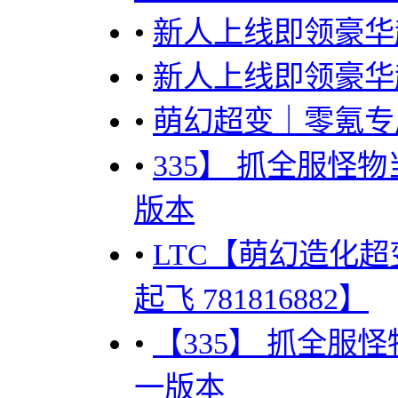
•
新人上线即领豪华
•
新人上线即领豪华起
•
萌幻超变｜零氪专属，
•
335】 抓全服怪
版本
•
LTC【萌幻造化
起飞 781816882】
•
【335】 抓全服
一版本