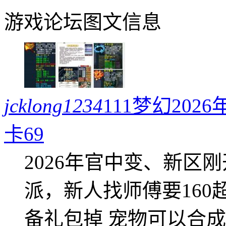
游戏论坛图文信息
jcklong1234
111梦幻20
卡69
2026年官中变、新区
派，新人找师傅要16
备礼包掉 宠物可以合成成