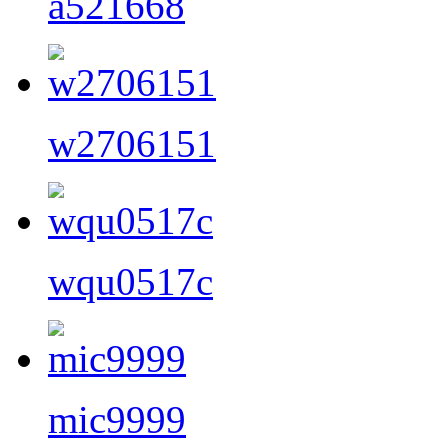
a521668
w2706151
wqu0517c
mic9999