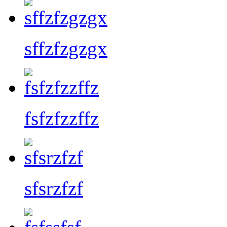
sffzfzgzgx
fsfzfzzffz
sfsrzfzf