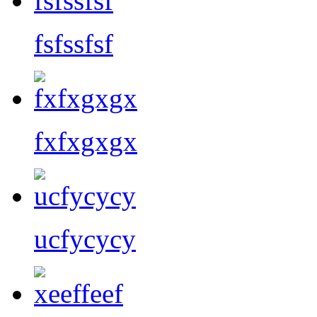
fsfssfsf
fxfxgxgx
ucfycycy