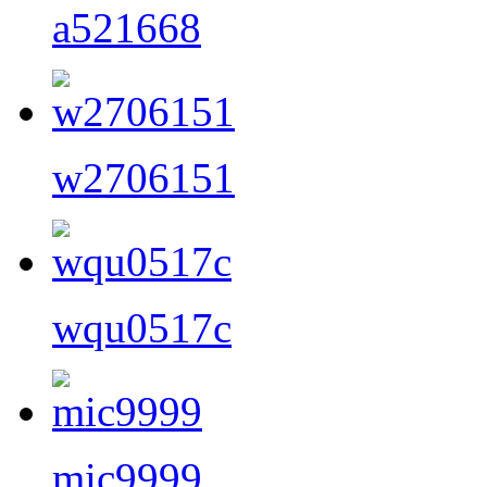
a521668
w2706151
wqu0517c
mic9999