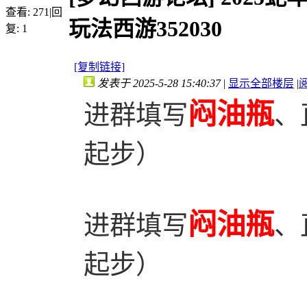
查看:
271
|
回
玩法西游352030
复:
1
[复制链接]
发表于 2025-5-28 15:40:37
|
显示全部楼层
|
闷油瓶
进群填写
、
起步）
闷油瓶
进群填写
、
起步）