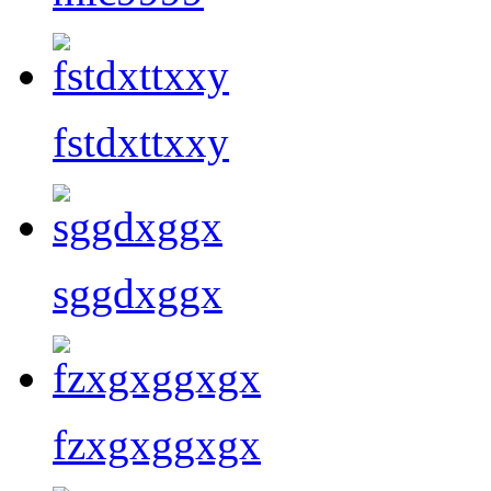
fstdxttxxy
sggdxggx
fzxgxggxgx