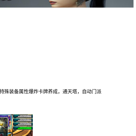
卡牌养成，通天塔，自动门派