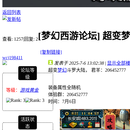
返回列表
[梦幻西游论坛]
超变梦幻
查看:
1257
|
回复:
2
[复制链接]
wcj198411
发表于 2025-7-6 13:02:38
|
显示全部
论坛等
超变
梦幻
斗罗大陆， 君羊：206452777
级
装备属性全随机 上百
等級：
游戏黄金
体验群：206452777
时间：7月6日
活跃状
态