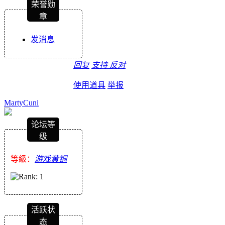
荣誉勋
章
发消息
回复
支持
反对
使用道具
举报
MartyCuni
论坛等
级
等級：
游戏黄铜
活跃状
态