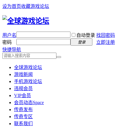
设为首页
收藏游戏论坛
用户名
自动登录
找回密码
密码
立即注册
登录
快捷导航
全球游戏论坛
游戏新闻
手机游戏论坛
违规会员
VIP会员
会员动态
Space
传奇发布
传奇专区
联系我们