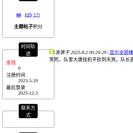
80
125
225
主题
帖子
积分
时间轨
发表于 2025-8-2 00:24:29
|
显示全部
迹
笑死，队里大唐挂机平砍到天亮，队长
金钱
0
注册时间
2023-5-19
最后登录
2025-12-3
联系方
式