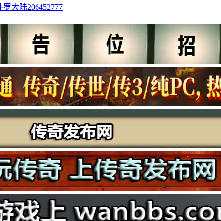
罗大陆206452777