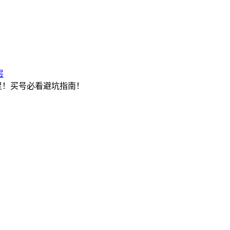
层
足！买号必看避坑指南！