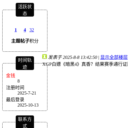
活跃状
态
1
4
32
主题
帖子
积分
发表于 2025-8-8 13:42:50
|
显示全部楼层
时间轨
XGP白嫖《暗黑4》真香？结果赛季通行
迹
金钱
8
注册时间
2025-7-21
最后登录
2025-10-13
联系方
式