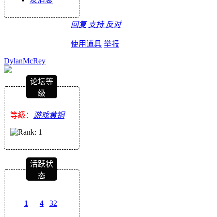
回复
支持
反对
使用道具
举报
DylanMcRey
论坛等
级
等級：
游戏黄铜
活跃状
态
1
4
32