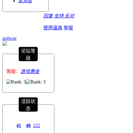
发消息
回复
支持
反对
使用道具
举报
asdwqe
论坛等
级
等級：
游戏黄金
活跃状
态
41
48
222