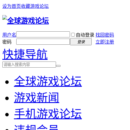
设为首页
收藏游戏论坛
用户名
自动登录
找回密码
密码
立即注册
登录
快捷导航
全球游戏论坛
游戏新闻
手机游戏论坛