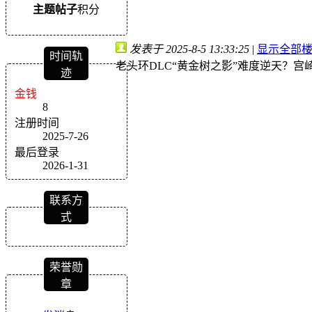
主题
帖子
积分
发表于 2025-8-5 13:33:25
|
显示全部
时间轨
老头环DLC“黄金树之影”难度逆天？
迹
金钱
8
注册时间
2025-7-26
最后登录
2026-1-31
联系方
式
荣誉勋
章