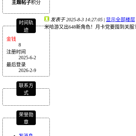
主题
帖子
积分
发表于 2025-8-3 14:27:05
|
显示全部楼层
时间轨
米哈游又出648新角色！月卡党要囤到关
迹
金钱
8
注册时间
2025-6-2
最后登录
2026-2-9
联系方
式
荣誉勋
章
发消息