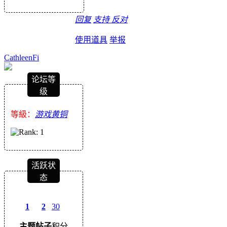
回复
支持
反对
使用道具
举报
CathleenFi
论坛等
级
等級：
游戏黄铜
活跃状
态
1
2
30
主题
帖子
积分