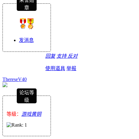
荣誉勋
章
发消息
回复
支持
反对
使用道具
举报
ThereseV40
论坛等
级
等級：
游戏黄铜