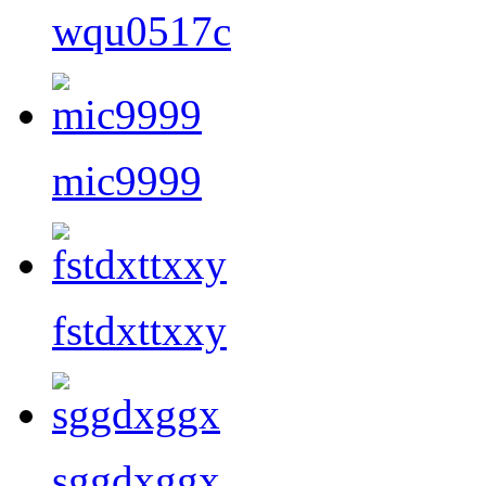
wqu0517c
mic9999
fstdxttxxy
sggdxggx