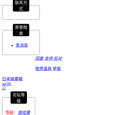
联系方
式
荣誉勋
章
发消息
回复
支持
反对
使用道具
举报
日本妹電報
ap59i
论坛等
级
等級：
游戏黄