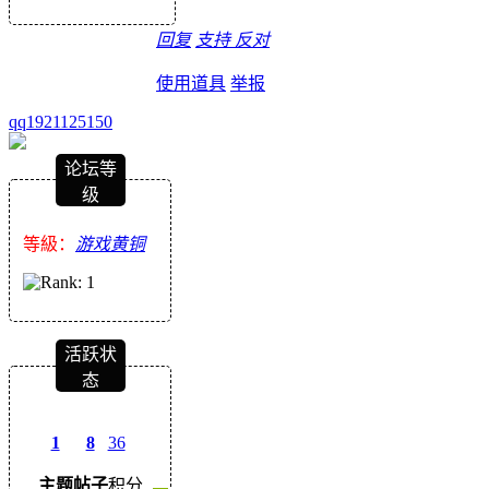
回复
支持
反对
使用道具
举报
qq1921125150
论坛等
级
等級：
游戏黄铜
活跃状
态
1
8
36
主题
帖子
积分