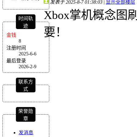
发表于 2025-8-7 01:38:03
|
显示全部楼层
Xbox掌机概念
时间轨
迹
要！
金钱
8
注册时间
2025-6-6
最后登录
2026-2-9
联系方
式
荣誉勋
章
发消息