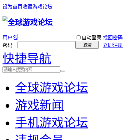
设为首页
收藏游戏论坛
用户名
自动登录
找回密码
密码
立即注册
登录
快捷导航
全球游戏论坛
游戏新闻
手机游戏论坛