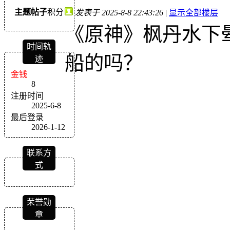
主题
帖子
积分
发表于 2025-8-8 22:43:26
|
显示全部楼层
《原神》枫丹水下晕
时间轨
船的吗？
迹
金钱
8
注册时间
2025-6-8
最后登录
2026-1-12
联系方
式
荣誉勋
章