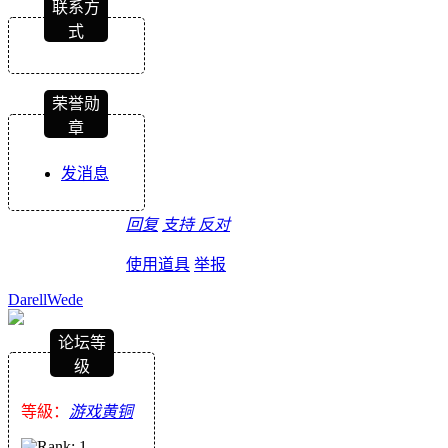
联系方
式
荣誉勋
章
发消息
回复
支持
反对
使用道具
举报
DarellWede
论坛等
级
等級：
游戏黄铜