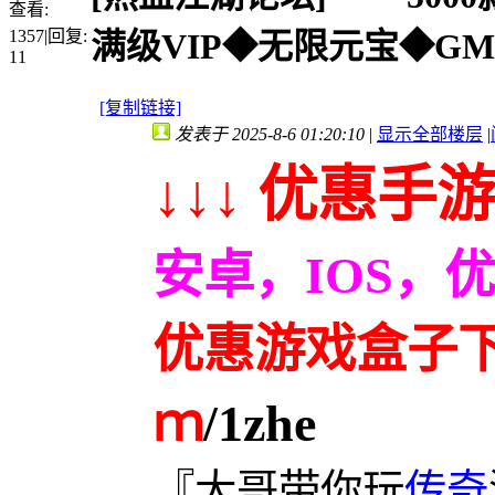
查看:
1357
|
回复:
满级VIP◆无限元宝◆GM
11
[复制链接]
发表于 2025-8-6 01:20:10
|
显示全部楼层
|
↓↓↓ 优惠手游
安卓，IOS，
优惠游戏盒子下载
ｍ
/1zhe
『大哥带你玩
传奇