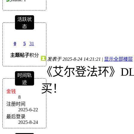
活跃状
态
0
5
31
主题
帖子
积分
发表于 2025-8-24 14:21:21
|
显示全部楼层
《艾尔登法环》DL
时间轨
迹
买！
金钱
8
注册时间
2025-6-22
最后登录
2025-8-24