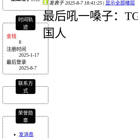
发表于 2025-8-7 18:41:25
|
显示全部楼层
最后吼一嗓子：T
时间轨
迹
国人
金钱
8
注册时间
2025-1-17
最后登录
2025-8-7
联系方
式
荣誉勋
章
发消息