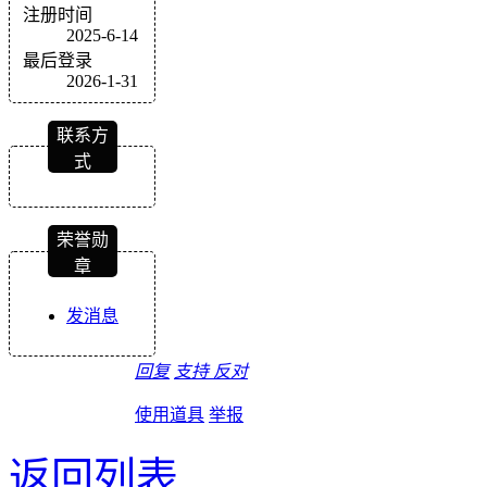
注册时间
2025-6-14
最后登录
2026-1-31
联系方
式
荣誉勋
章
发消息
回复
支持
反对
使用道具
举报
返回列表