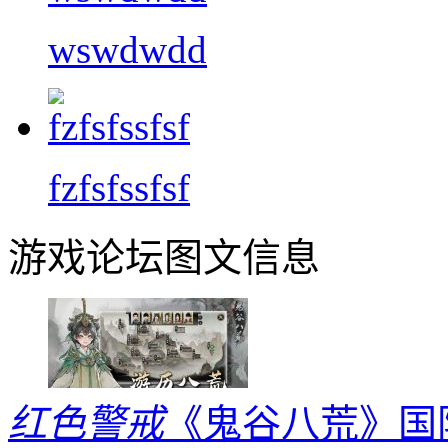
wswdwdd
fzfsfssfsf
游戏论坛图文信息
红色警戒
《鬼谷八荒》国际版