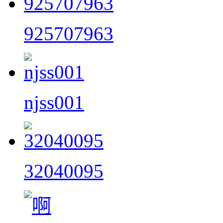
925707963
njss001
32040095