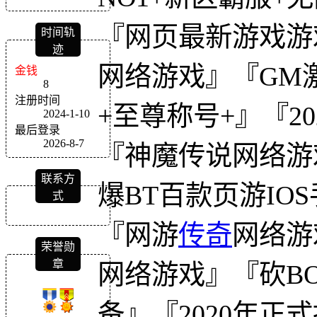
『网页最新游戏游
时间轨
迹
网络游戏』『GM激
金钱
8
注册时间
+至尊称号+』『2
2024-1-10
最后登录
2026-8-7
『神魔传说网络游
联系方
爆BT百款页游IOS
式
『网游
传奇
网络游
荣誉勋
章
网络游戏』『砍BO
备』『2020年