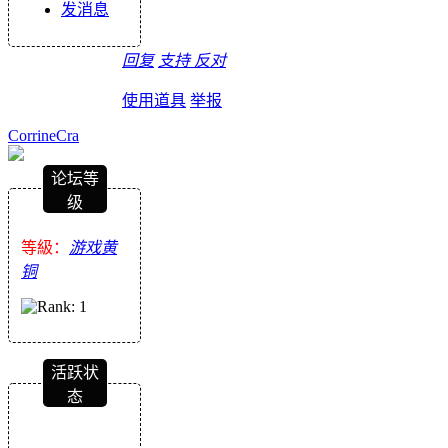
发消息
回复
支持
反对
使用道具
举报
CorrineCra
论坛等
级
等級：
游戏黄
铜
活跃状
态