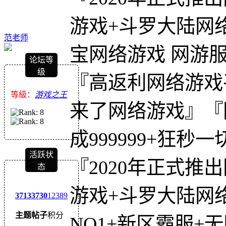
游戏+斗罗大陆网络
范老师
宝网络游戏 网游
论坛等
级
『高返利网络游戏
等級：
游戏之王
来了网络游戏』『
成999999+狂秒一
活跃状
『2020年正式
态
游戏+斗罗大陆网
3713
3730
12389
主题
帖子
积分
NO1+新区霸服+无