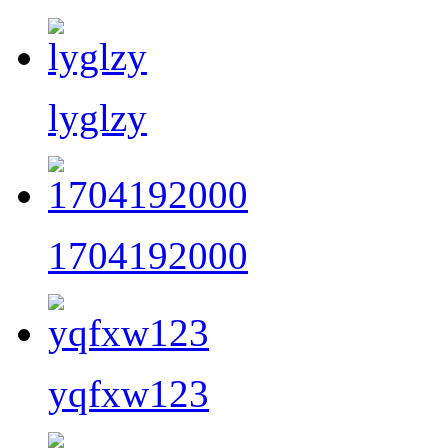
lyglzy
1704192000
yqfxw123