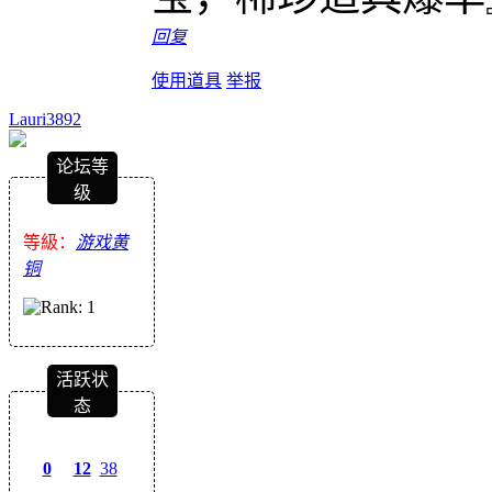
回复
使用道具
举报
Lauri3892
论坛等
级
等級：
游戏黄
铜
活跃状
态
0
12
38