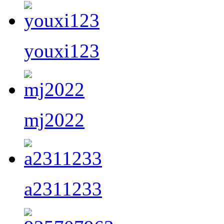
youxi123
mj2022
a2311233