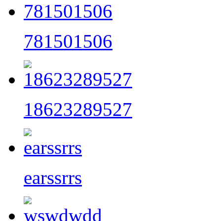
781501506
18623289527
earssrrs