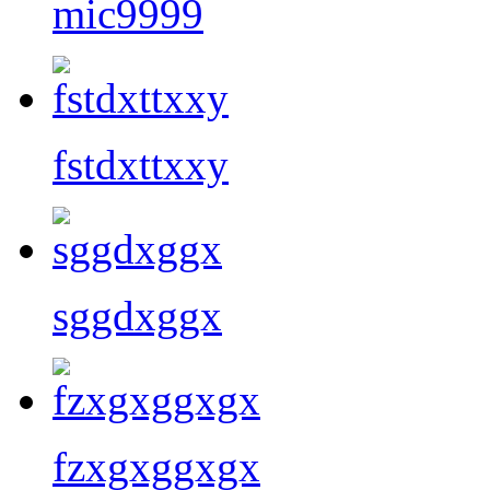
mic9999
fstdxttxxy
sggdxggx
fzxgxggxgx