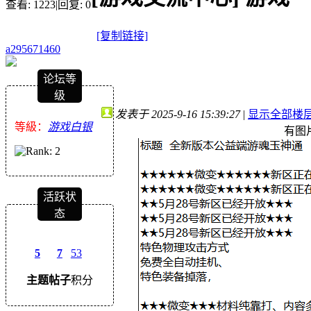
查看:
1223
|
回复:
0
[复制链接]
a295671460
论坛等
级
发表于 2025-9-16 15:39:27
|
显示全部楼
等級：
游戏白银
有图
活跃状
态
5
7
53
主题
帖子
积分