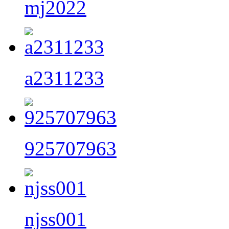
mj2022
a2311233
925707963
njss001