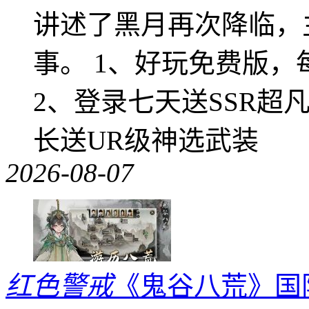
讲述了黑月再次降临，
事。 1、好玩免费版，
2、登录七天送SSR超
长送UR级神选武装
2026-08-07
红色警戒
《鬼谷八荒》国际版