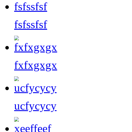
fsfssfsf
fxfxgxgx
ucfycycy