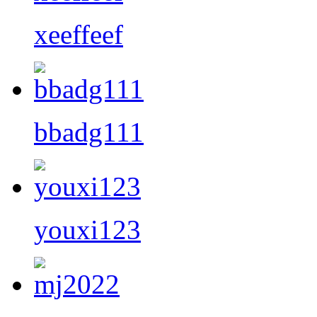
xeeffeef
bbadg111
youxi123