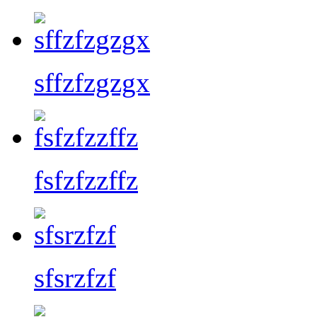
sffzfzgzgx
fsfzfzzffz
sfsrzfzf