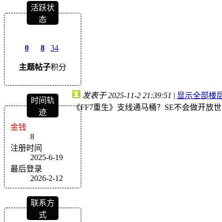
活跃状
态
0
8
34
主题
帖子
积分
发表于 2025-11-2 21:39:51
|
显示全部楼
时间轨
《FF7重生》支线通马桶？SE不会做开放
迹
金钱
8
注册时间
2025-6-19
最后登录
2026-2-12
联系方
式