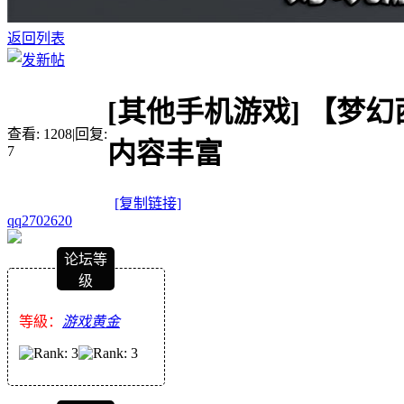
返回列表
[其他手机游戏]
【梦幻
查看:
1208
|
回复:
内容丰富
7
[复制链接]
qq2702620
论坛等
级
等級：
游戏黄金