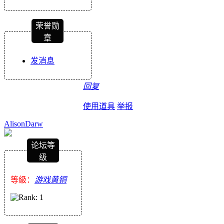
荣誉勋
章
发消息
回复
使用道具
举报
AlisonDarw
论坛等
级
等級：
游戏黄铜