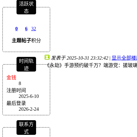
活跃状
态
0
6
32
主题
帖子
积分
发表于 2025-10-31 23:32:42
|
显示全部楼
时间轨
《永劫》手游预约破千万？端游党：搓玻
迹
金钱
8
注册时间
2025-6-10
最后登录
2026-2-24
联系方
式