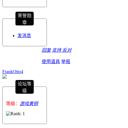
荣誉勋
章
发消息
回复
支持
反对
使用道具
举报
FrankOtto4
论坛等
级
等級：
游戏黄铜