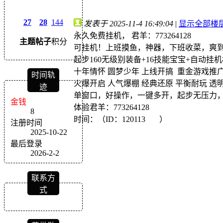
27
28
144
发表于 2025-11-4 16:49:04
|
显示全部楼
永久免费挂机， 君羊：773264128
主题
帖子
积分
可挂机！上班摸鱼，神器，下班收菜，爽
起步160无级别装备+16技能宝宝+自动挂
十年情怀 圆梦少年 上线开搞 重金游戏推
时间轨
火爆开启 人气爆棚 经典还原 平衡耐玩 透
迹
单窗口，好操作，一键多开，起步无压力
金钱
体验君羊：773264128
8
时间：（ID：120113 ）
注册时间
2025-10-22
最后登录
2026-2-2
联系方
式