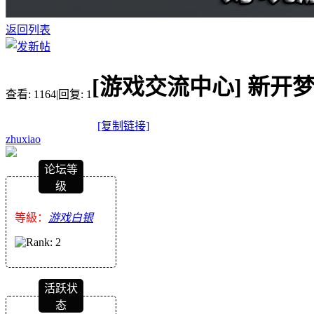
返回列表
[游戏交流中心]
新开
查看:
1164
|
回复:
1
[复制链接]
zhuxiao
论坛等
级
等級：
游戏白银
活跃状
态