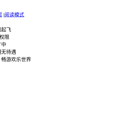
层
|
阅读模式
到起飞
机权限
广中
明无待遇
，畅游欢乐世界