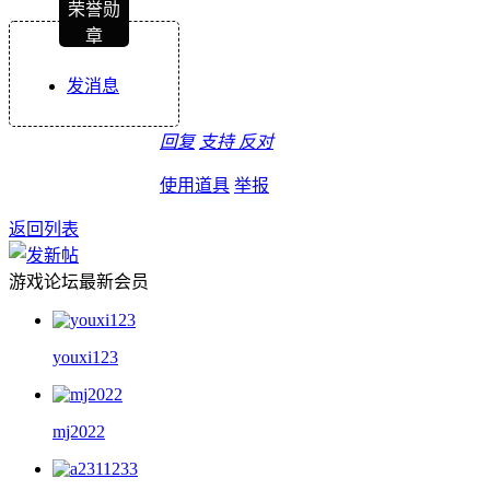
荣誉勋
章
发消息
回复
支持
反对
使用道具
举报
返回列表
游戏论坛最新会员
youxi123
mj2022