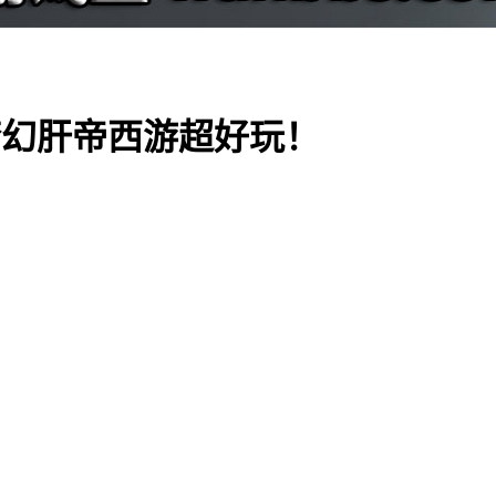
梦幻肝帝西游超好玩！