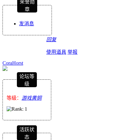
荣誉勋
章
发消息
回复
使用道具
举报
CoraHorst
论坛等
级
等級：
游戏黄铜
活跃状
态