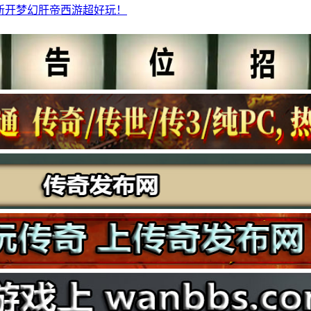
新开梦幻肝帝西游超好玩！