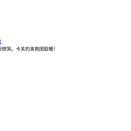
层
，但难到想哭。卡关的来抱团取暖！