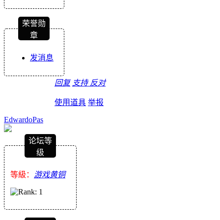
荣誉勋
章
发消息
回复
支持
反对
使用道具
举报
EdwardoPas
论坛等
级
等級：
游戏黄铜