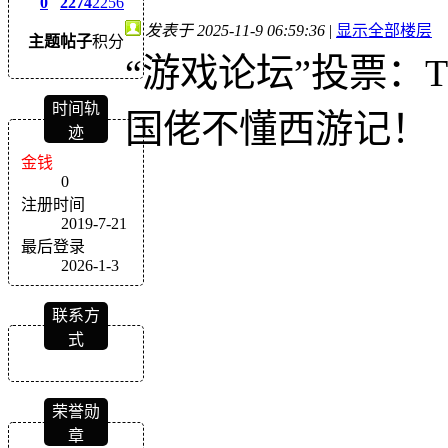
0
2274
2256
发表于 2025-11-9 06:59:36
|
显示全部楼层
主题
帖子
积分
“游戏论坛”投票：
时间轨
国佬不懂西游记！
迹
金钱
0
注册时间
2019-7-21
最后登录
2026-1-3
联系方
式
荣誉勋
章