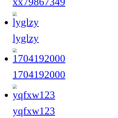
xx79867349
lyglzy
1704192000
yqfxw123