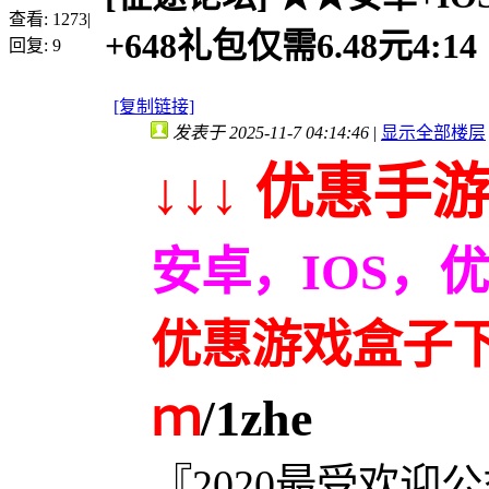
查看:
1273
|
+648礼包仅需6.48元4:14
回复:
9
[复制链接]
发表于 2025-11-7 04:14:46
|
显示全部楼层
↓↓↓ 优惠手游
安卓，IOS，
优惠游戏盒子下载
ｍ
/1zhe
『2020最受欢迎