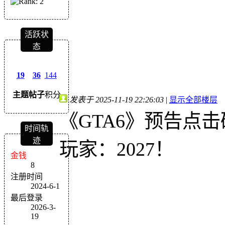
活跃状
态
19
36
144
主题
帖子
积分
发表于 2025-11-19 22:26:03
|
显示全部楼层
《GTA6》预告点击
时间轨
迹
玩家：2027！
金钱
8
注册时间
2024-6-1
最后登录
2026-3-
19