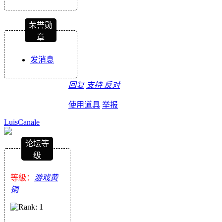
荣誉勋
章
发消息
回复
支持
反对
使用道具
举报
LuisCanale
论坛等
级
等級：
游戏黄
铜