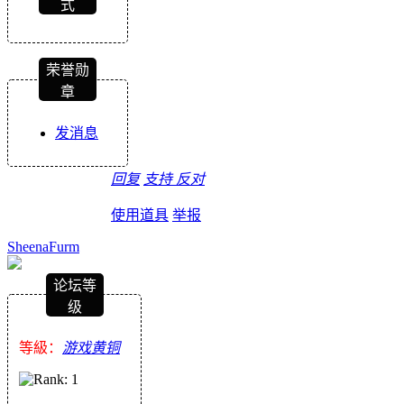
式
荣誉勋
章
发消息
回复
支持
反对
使用道具
举报
SheenaFurm
论坛等
级
等級：
游戏黄铜