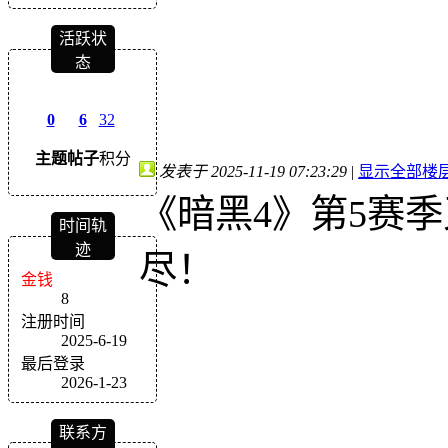
活跃状
态
0
6
32
主题
帖子
积分
发表于 2025-11-19 07:23:29
|
显示全部楼
《暗黑4》第5赛
时间轨
迹
尽！
金钱
8
注册时间
2025-6-19
最后登录
2026-1-23
联系方