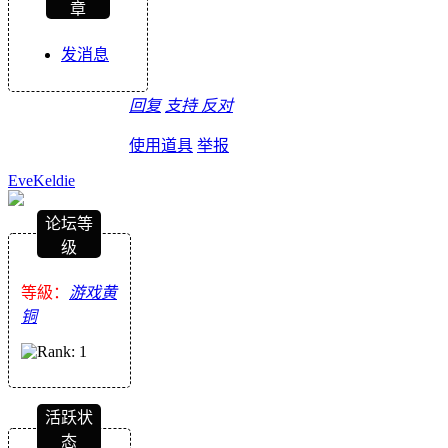
章
发消息
回复
支持
反对
使用道具
举报
EveKeldie
论坛等
级
等級：
游戏黄
铜
活跃状
态