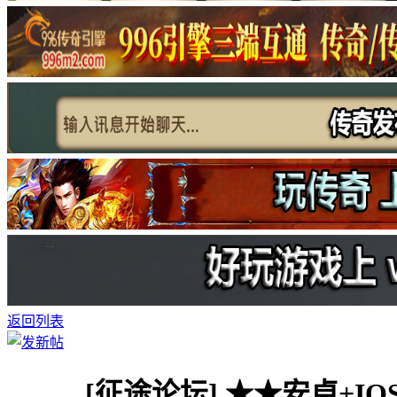
返回列表
[征途论坛]
★★安卓+IO