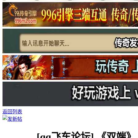
返回列表
[qq飞车论坛]
《双端》