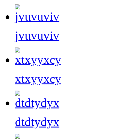
jvuvuviv
xtxyyxcy
dtdtydyx