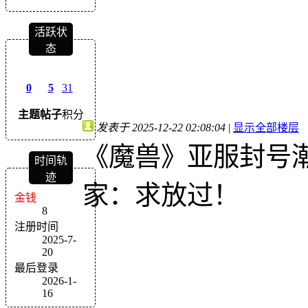
活跃状
态
0
5
31
主题
帖子
积分
发表于 2025-12-22 02:08:04
|
显示全部楼层
《魔兽》亚服封号
时间轨
迹
家：求放过！
金钱
8
注册时间
2025-7-
20
最后登录
2026-1-
16