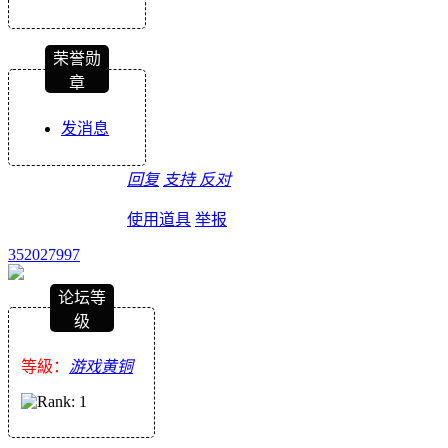
荣誉勋
章
发消息
回复
支持
反对
使用道具
举报
352027997
论坛等
级
等級：
游戏黄铜