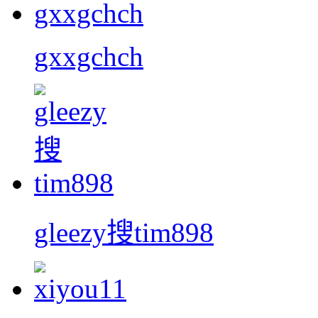
gxxgchch
gleezy搜tim898