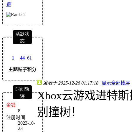
银
活跃状
态
1
44
61
主题
帖子
积分
发表于 2025-12-26 01:17:18
|
显示全部楼层
时间轨
Xbox云游戏进特
迹
金钱
别撞树！
8
注册时间
2023-10-
23