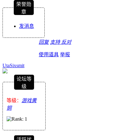
荣誉勋
章
发消息
回复
支持
反对
使用道具
举报
UtaSixsmit
论坛等
级
等級：
游戏黄
铜
活跃状