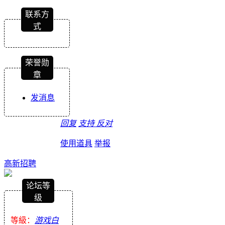
联系方
式
荣誉勋
章
发消息
回复
支持
反对
使用道具
举报
高新招聘
论坛等
级
等級：
游戏白