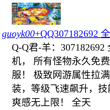
guoyk00
+QQ3071826
Q-Q君-羊：307182
机， 所有怪物永久免
服！ 极致网游属性拉
装，等级飞速飙升，技
爽感无上限！ 全天