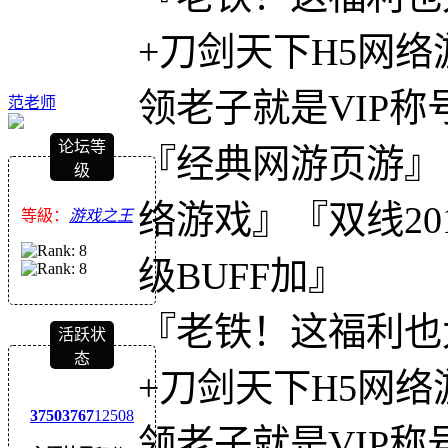
+刀剑天下H5网络游
领老子就是VIP称
范老师
论坛等
『经典网游页游』
级
络游戏』『双线20
等級：
游戏之王
级BUFF加』
『老铁！这福利也
活跃状
态
+刀剑天下H5网络游
3750
3767
12508
领老子就是VIP称