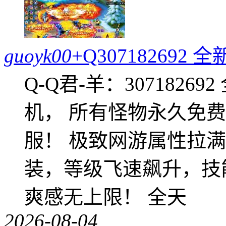
guoyk00
+Q30718269
Q-Q君-羊：307182
机， 所有怪物永久免
服！ 极致网游属性拉
装，等级飞速飙升，技
爽感无上限！ 全天
2026-08-04