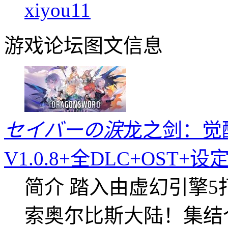
xiyou11
游戏论坛图文信息
セイバーの涙
龙之剑：觉醒／ 
V1.0.8+全DLC+OST+设定
简介 踏入由虚幻引擎
索奥尔比斯大陆！集结