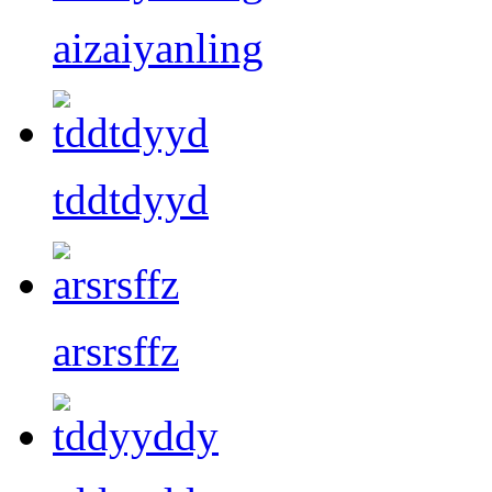
aizaiyanling
tddtdyyd
arsrsffz