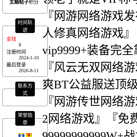
主题
帖子
积分
『网游网络游戏发
时间轨
人修真网络游戏』
迹
金钱
8
vip9999+装
注册时间
2024-1-10
『风云无双网络游
最后登录
2026-8-11
爽BT公益服送顶级
联系方
式
『网游传世网络游
2网络游戏』『免
荣誉勋
章
9999999999