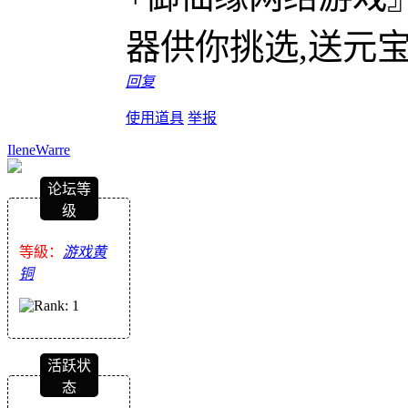
器供你挑选,送元
回复
使用道具
举报
IleneWarre
论坛等
级
等級：
游戏黄
铜
活跃状
态