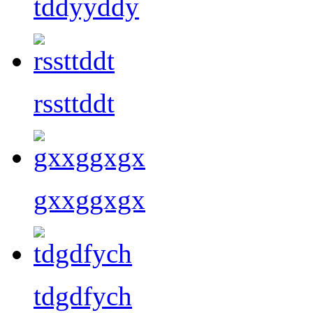
tddyyddy
rssttddt
gxxggxgx
tdgdfych