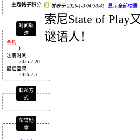
主题
帖子
积分
发表于 2026-1-3 04:38:41
|
显示全部楼层
索尼State of 
时间轨
谜语人！
迹
金钱
8
注册时间
2025-7-20
最后登录
2026-7-5
联系方
式
荣誉勋
章