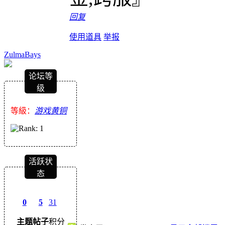
回复
使用道具
举报
ZulmaBays
论坛等
级
等級：
游戏黄铜
活跃状
态
0
5
31
主题
帖子
积分