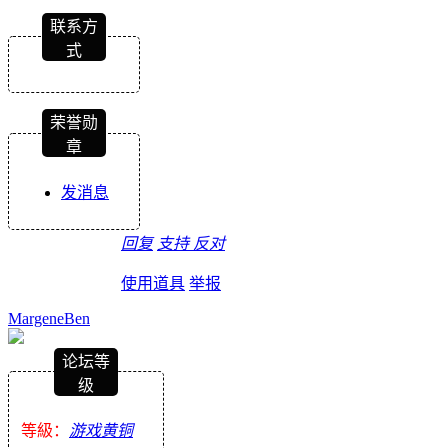
联系方
式
荣誉勋
章
发消息
回复
支持
反对
使用道具
举报
MargeneBen
论坛等
级
等級：
游戏黄铜