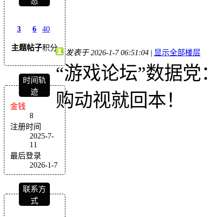
态
3
6
40
主题
帖子
积分
发表于 2026-1-7 06:51:04
|
显示全部楼层
“游戏论坛”数据党：
时间轨
迹
购动视就回本！
金钱
8
注册时间
2025-7-
11
最后登录
2026-1-7
联系方
式