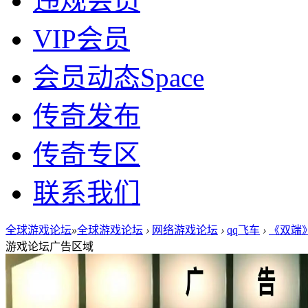
违规会员
VIP会员
会员动态
Space
传奇发布
传奇专区
联系我们
全球游戏论坛
»
全球游戏论坛
›
网络游戏论坛
›
qq飞车
›
《双端
游戏论坛广告区域