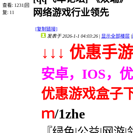
查看:
1231
|
回
网络游戏行业领先
复:
11
[复制链接]
发表于 2026-1-1 04:03:26
|
显示全部楼层
|
↓↓↓ 优惠手游
安卓，IOS，
优惠游戏盒子下载
ｍ
/1zhe
『绿色|公益|网游