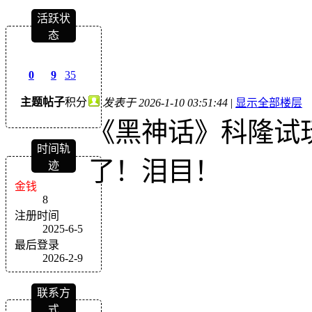
活跃状
态
0
9
35
主题
帖子
积分
发表于 2026-1-10 03:51:44
|
显示全部楼层
《黑神话》科隆试
时间轨
了！泪目！
迹
金钱
8
注册时间
2025-6-5
最后登录
2026-2-9
联系方
式