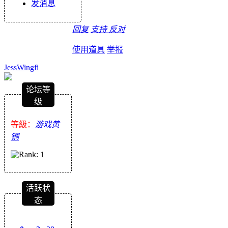
发消息
回复
支持
反对
使用道具
举报
JessWingfi
论坛等
级
等級：
游戏黄
铜
活跃状
态