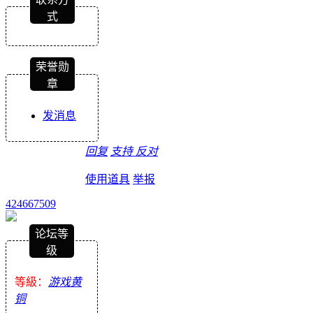
式
荣誉勋
章
发消息
回复
支持
反对
使用道具
举报
424667509
论坛等
级
等級：
游戏黄
铜