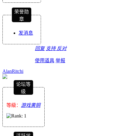
荣誉勋
章
发消息
回复
支持
反对
使用道具
举报
AlanRitchi
论坛等
级
等級：
游戏黄铜
活跃状