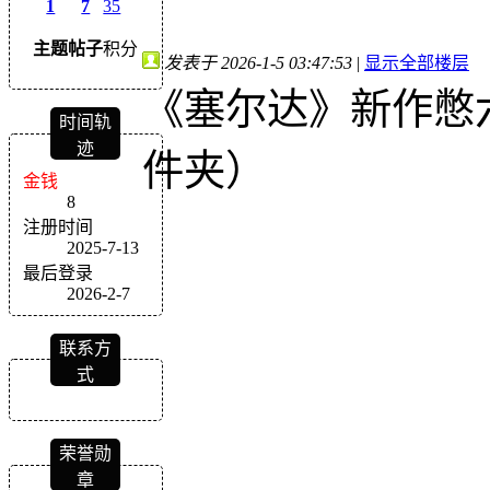
1
7
35
主题
帖子
积分
发表于 2026-1-5 03:47:53
|
显示全部楼层
《塞尔达》新作憋
时间轨
迹
件夹）
金钱
8
注册时间
2025-7-13
最后登录
2026-2-7
联系方
式
荣誉勋
章