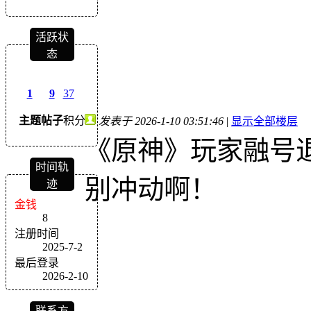
活跃状
态
1
9
37
主题
帖子
积分
发表于 2026-1-10 03:51:46
|
显示全部楼层
《原神》玩家融号
时间轨
别冲动啊！
迹
金钱
8
注册时间
2025-7-2
最后登录
2026-2-10
联系方