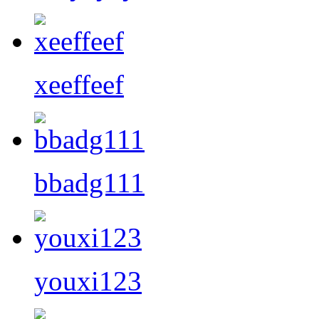
xeeffeef
bbadg111
youxi123