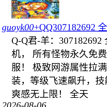
guoyk00
+QQ3071826
Q-Q君-羊：307182
机， 所有怪物永久免
服！ 极致网游属性拉
装，等级飞速飙升，技
爽感无上限！ 全天
2026-08-06