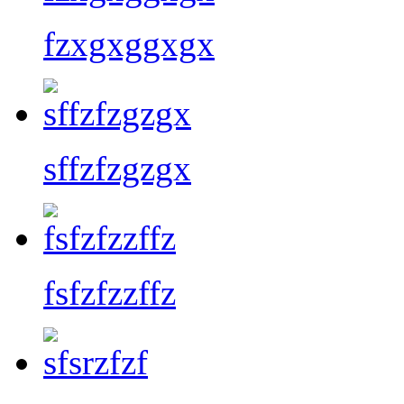
fzxgxggxgx
sffzfzgzgx
fsfzfzzffz