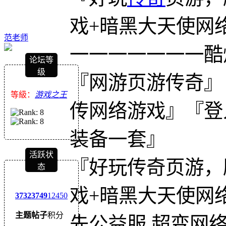
戏+暗黑大天使网
范老师
一一一一一一一酷
论坛等
级
『网游页游传奇』
等級：
游戏之王
传网络游戏』『登
装备一套』
活跃状
『好玩传奇页游，
态
戏+暗黑大天使网
3732
3749
12450
主题
帖子
积分
先公益服 超变网络