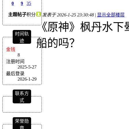
0
9
35
主题
帖子
积分
发表于 2026-1-25 23:30:48
|
显示全部楼层
《原神》枫丹水下晕
时间轨
船的吗？
迹
金钱
8
注册时间
2025-5-27
最后登录
2026-1-29
联系方
式
荣誉勋
章