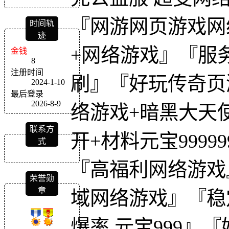
『网游网页游戏网
时间轨
迹
+网络游戏』『服
金钱
8
注册时间
刷』『好玩传奇页
2024-1-10
最后登录
2026-8-9
络游戏+暗黑大天
联系方
开+材料元宝9999
式
『高福利网络游戏
荣誉勋
章
域网络游戏』『稳定
爆率,元宝999