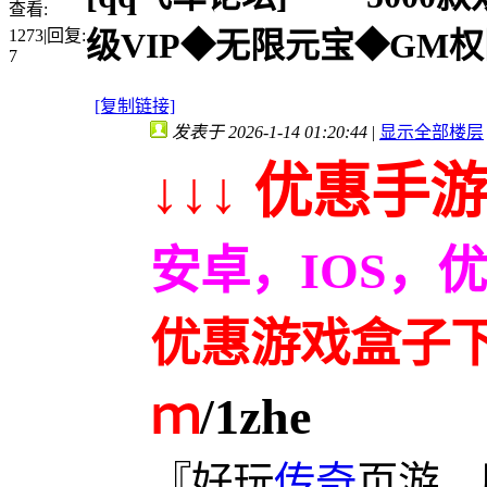
查看:
1273
|
回复:
级VIP◆无限元宝◆GM权
7
[复制链接]
发表于 2026-1-14 01:20:44
|
显示全部楼层
↓↓↓ 优惠手游
安卓，IOS，
优惠游戏盒子下载
ｍ
/1zhe
『好玩
传奇
页游，