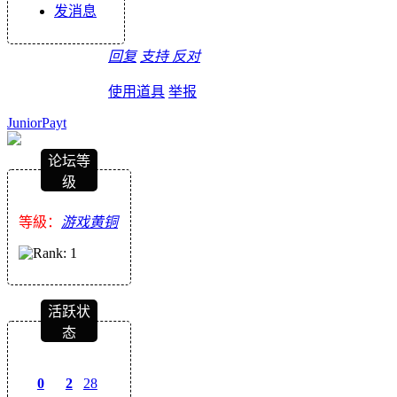
发消息
回复
支持
反对
使用道具
举报
JuniorPayt
论坛等
级
等級：
游戏黄铜
活跃状
态
0
2
28