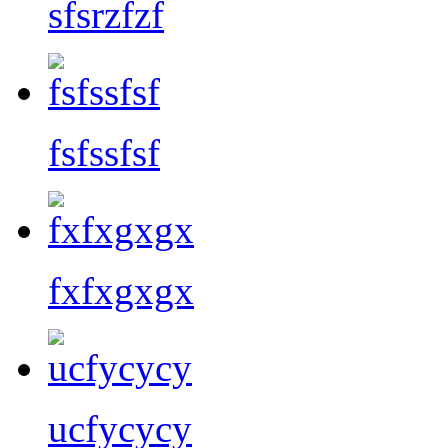
sfsrzfzf
fsfssfsf
fxfxgxgx
ucfycycy