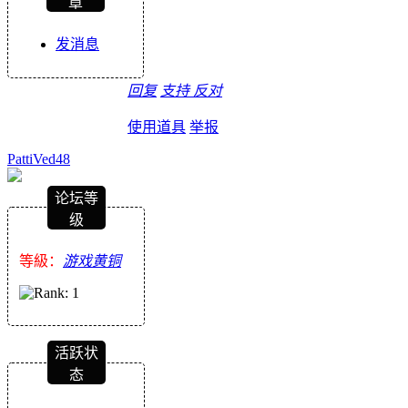
章
发消息
回复
支持
反对
使用道具
举报
PattiVed48
论坛等
级
等級：
游戏黄铜
活跃状
态