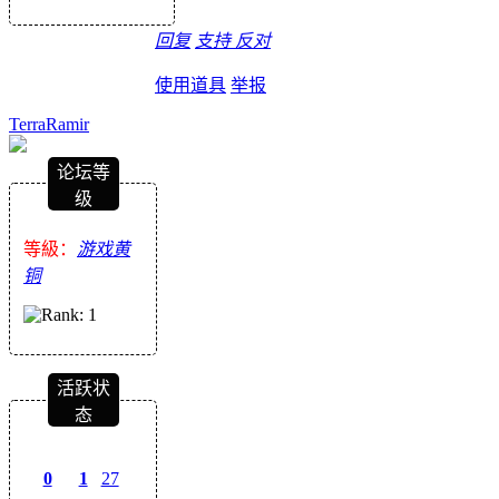
回复
支持
反对
使用道具
举报
TerraRamir
论坛等
级
等級：
游戏黄
铜
活跃状
态
0
1
27