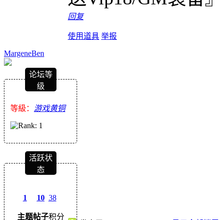
回复
使用道具
举报
MargeneBen
论坛等
级
等級：
游戏黄铜
活跃状
态
1
10
38
主题
帖子
积分