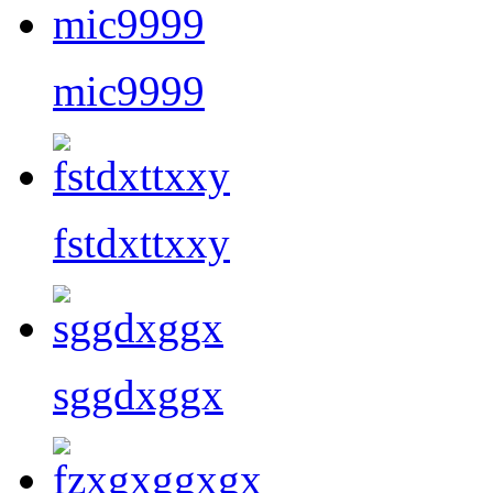
mic9999
fstdxttxxy
sggdxggx