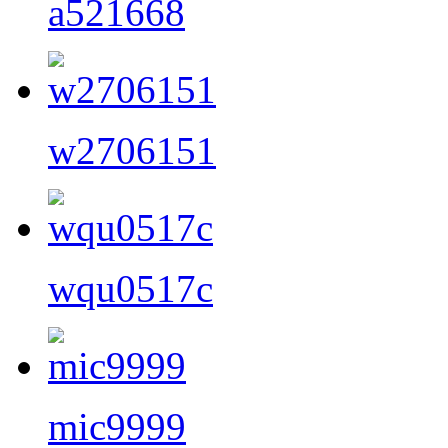
a521668
w2706151
wqu0517c
mic9999