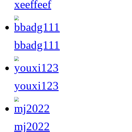
xeeffeef
bbadg111
youxi123
mj2022