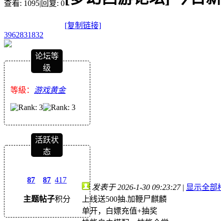
查看:
1095
|
回复:
0
[复制链接]
3962831832
论坛等
级
等級：
游戏黄金
活跃状
态
87
87
417
发表于 2026-1-30 09:23:27
|
显示全部
上线送500抽.加鞭尸麒麟
主题
帖子
积分
单开，白嫖充值+抽奖