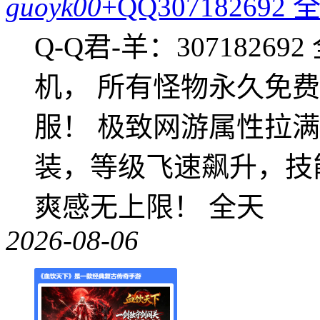
guoyk00
+QQ3071826
Q-Q君-羊：307182
机， 所有怪物永久免
服！ 极致网游属性拉
装，等级飞速飙升，技
爽感无上限！ 全天
2026-08-06