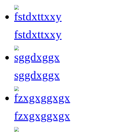
fstdxttxxy
sggdxggx
fzxgxggxgx