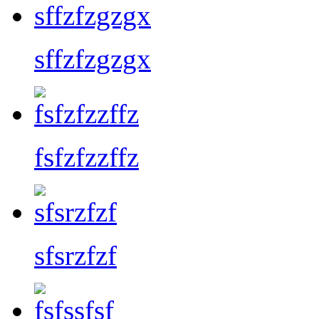
sffzfzgzgx
fsfzfzzffz
sfsrzfzf