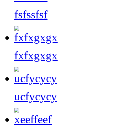
fsfssfsf
fxfxgxgx
ucfycycy