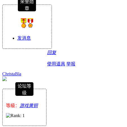
荣誉勋
章
发消息
回复
使用道具
举报
ChristaBla
论坛等
级
等級：
游戏黄铜