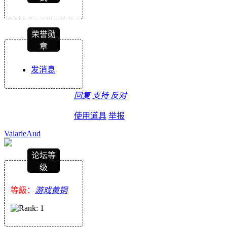
荣誉勋
章
发消息
回复
支持
反对
使用道具
举报
ValarieAud
论坛等
级
等級：
游戏黄铜