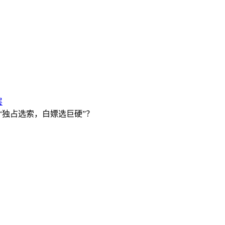
层
说“独占选索，白嫖选巨硬”？