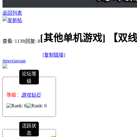
返回列表
[其他单机游戏]
【双线
查看:
1139
|
回复:
8
[复制链接]
jimoxiaosan
论坛等
级
等級：
游戏钻石
活跃状
态