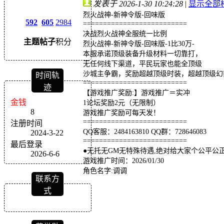
发表于 2026-1-30 10:24:28
|
显示全部
烈火战神-新神令版-回味版
592
605
2984
==========================
决战烈火战神全服统一比例
主题
帖子
积分
烈火战神-新神令版-回味版-1比30万-
本服承诺顶级装备升级材料一切靠打，
无任何线下渠道，平民玩家也能全顶级
沙城主争霸，奖励超越顶级时装，超越顶级幻
时间轨
==========================
迹
【游戏推广奖励:】游戏推广＝实冲
金钱
1论坛奖励2元（无限制）
8
游戏推广奖励可每天发！
==========================
注册时间
QQ客服：2484163810 QQ群：728646083
2024-3-22
==========================
最后登录
●无托无GM无特殊待遇,绝对给大家个公平公
2026-6-6
游戏推广时间：2026/01/30
角色名字:调调
联系方
式