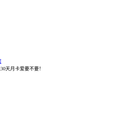
层
30天月卡爱要不要！