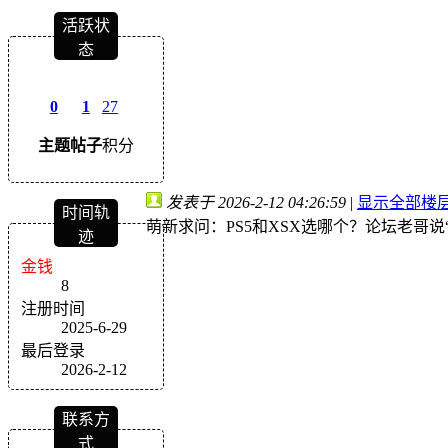
活跃状
态
0
1
27
主题
帖子
积分
发表于 2026-2-12 04:26:59
|
显示全部楼
时间轨
萌新求问：PS5和XSX选哪个？论坛老哥
迹
金钱
8
注册时间
2025-6-29
最后登录
2026-2-12
联系方
式