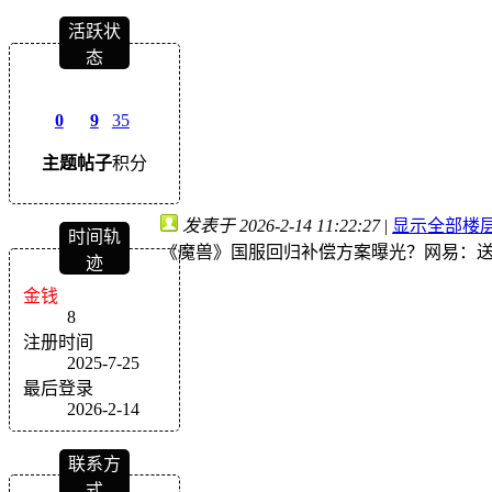
活跃状
态
0
9
35
主题
帖子
积分
发表于 2026-2-14 11:22:27
|
显示全部楼
时间轨
《魔兽》国服回归补偿方案曝光？网易：送
迹
金钱
8
注册时间
2025-7-25
最后登录
2026-2-14
联系方
式