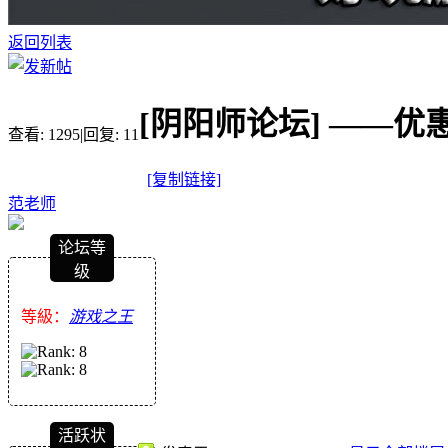
返回列表
[阴阳师论坛]
——优惠
查看:
1295
|
回复:
11
[复制链接]
范老师
论坛等
级
等級：
游戏之王
活跃状