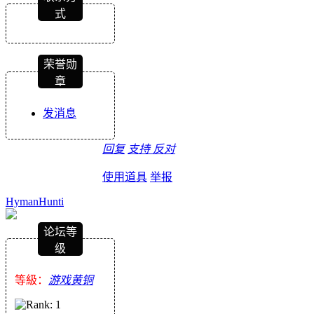
式
荣誉勋
章
发消息
回复
支持
反对
使用道具
举报
HymanHunti
论坛等
级
等級：
游戏黄铜