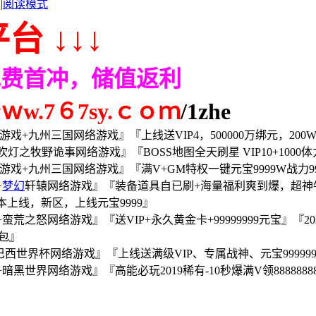
|
阅读模式
台 ↓↓↓
免费首冲，储值返利
.7６7sy.ｃｏｍ
/1zhe
戏+九州三国网络游戏』『上线送VIP4，500000万绑元，200W
灯之牧野诡事网络游戏』『BOSS地图全天刷星 VIP10+1000体
络游戏+九州三国网络游戏』『满V+GM特权一键元宝9999W战力99
+
梦幻
轩辕网络游戏』『装备道具自已刷+海量福利爽到爆，超神牛逼
上线，新区，上线元宝9999』
之怒网络游戏』『送VIP+永久黄金卡+99999999元宝』『2
礼包』
西世界杯网络游戏』『上线送满级VIP、专属战神、元宝9999999
界网络游戏』『高能必玩2019稀有-10秒爆满V领888888888