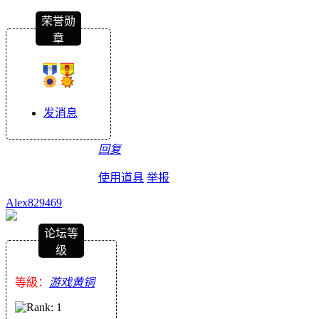
荣誉勋
章
发消息
回复
使用道具
举报
Alex829469
论坛等
级
等級：
游戏黄铜