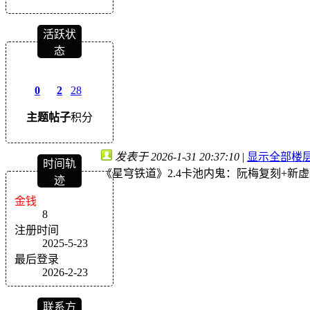
活跃状
态
0
2
28
主题
帖子
积分
发表于 2026-1-31 20:37:10
|
显示全部楼
时间轨
《星穹铁道》2.4卡池内鬼：阮梅复刻+新
迹
金钱
8
注册时间
2025-5-23
最后登录
2026-2-23
联系方