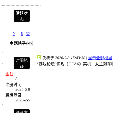
活跃状
态
0
6
32
主题
帖子
积分
发表于 2026-2-3 15:43:38
|
显示全部楼层
时间轨
“游戏论坛”惊现《GTA6》实机！女主飙
迹
金钱
8
注册时间
2025-6-9
最后登录
2026-2-5
联系方