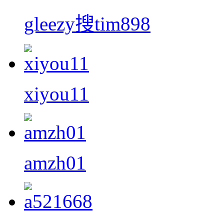
gleezy搜tim898
xiyou11
amzh01