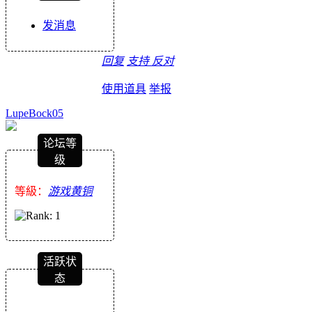
发消息
回复
支持
反对
使用道具
举报
LupeBock05
论坛等
级
等級：
游戏黄铜
活跃状
态