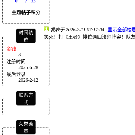
0
7
33
主题
帖子
积分
发表于 2026-2-11 07:17:04
|
显示全部楼
时间轨
笑死！打《王者》排位遇四法师阵容！队友
迹
金钱
8
注册时间
2025-6-28
最后登录
2026-2-12
联系方
式
荣誉勋
章