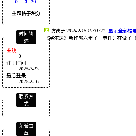
0
3
29
主题
帖子
积分
发表于 2026-2-16 10:31:27
|
显示全部楼
时间轨
《塞尔达》新作憋六年了！老任：在做了
迹
金钱
8
注册时间
2025-7-23
最后登录
2026-2-16
联系方
式
荣誉勋
章