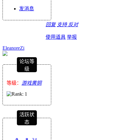
发消息
回复
支持
反对
使用道具
举报
EleanoreZi
论坛等
级
等級：
游戏黄铜
活跃状
态
0
8
34