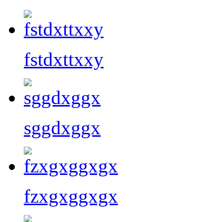
fstdxttxxy
sggdxggx
fzxgxggxgx