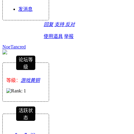
发消息
回复
支持
反对
使用道具
举报
NoeTancred
论坛等
级
等級：
游戏黄铜
活跃状
态