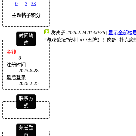
0
7
33
主题
帖子
积分
发表于 2026-2-24 01:00:36
|
显示全部楼
时间轨
“游戏论坛”安利《小丑牌》！肉鸽+扑克魔
迹
金钱
8
注册时间
2025-6-28
最后登录
2026-2-25
联系方
式
荣誉勋
章