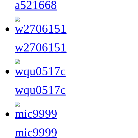
a521668
w2706151
wqu0517c
mic9999