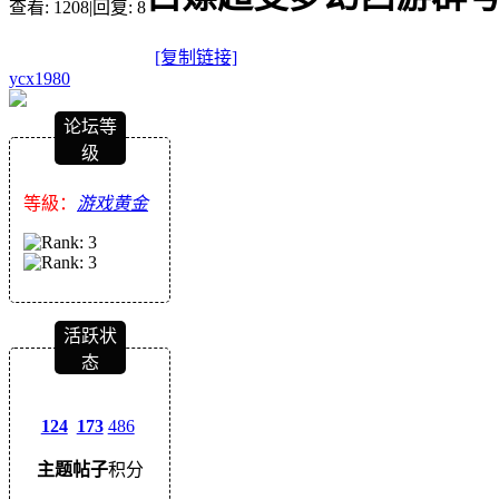
查看:
1208
|
回复:
8
[复制链接]
ycx1980
论坛等
级
等級：
游戏黄金
活跃状
态
124
173
486
主题
帖子
积分