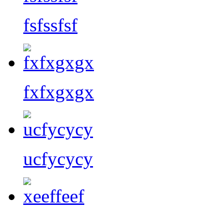
fsfssfsf
fxfxgxgx
ucfycycy