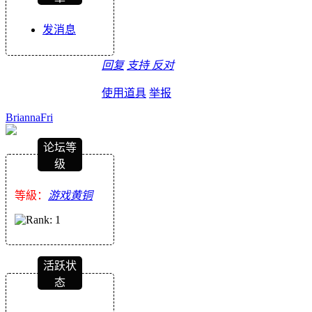
发消息
回复
支持
反对
使用道具
举报
BriannaFri
论坛等
级
等級：
游戏黄铜
活跃状
态