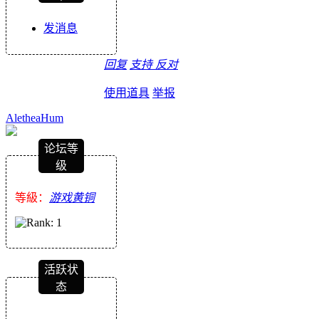
发消息
回复
支持
反对
使用道具
举报
AletheaHum
论坛等
级
等級：
游戏黄铜
活跃状
态