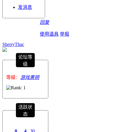
发消息
回复
使用道具
举报
SherryThac
论坛等
级
等級：
游戏黄铜
活跃状
态
0
4
30