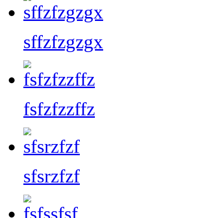
sffzfzgzgx
fsfzfzzffz
sfsrzfzf