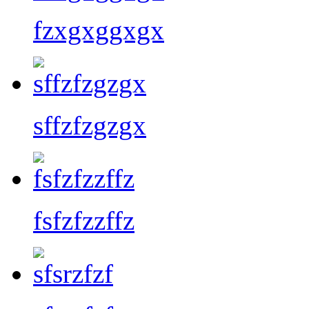
fzxgxggxgx
sffzfzgzgx
fsfzfzzffz