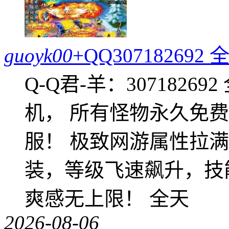
guoyk00
+QQ3071826
Q-Q君-羊：307182
机， 所有怪物永久免
服！ 极致网游属性拉
装，等级飞速飙升，技
爽感无上限！ 全天
2026-08-06