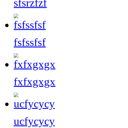
sfsrzfzf
fsfssfsf
fxfxgxgx
ucfycycy