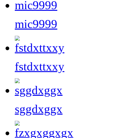
mic9999
fstdxttxxy
sggdxggx