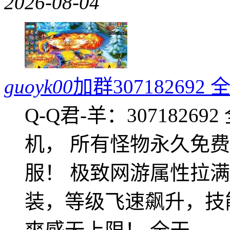
2026-08-04
guoyk00
加群3071826
Q-Q君-羊：307182
机， 所有怪物永久免
服！ 极致网游属性拉
装，等级飞速飙升，技