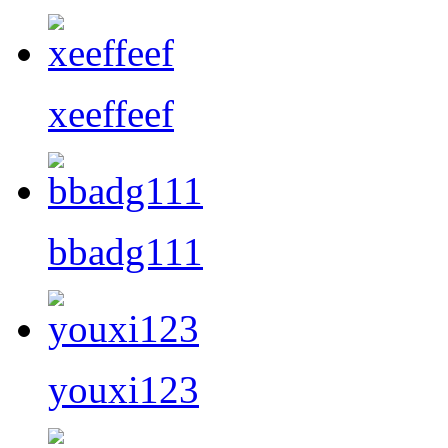
xeeffeef
bbadg111
youxi123