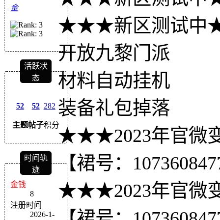
金
★★★新区测试中
开放九黎门派
活跃状
材料自动挂机
态
装备礼包掉落
52
52
282
主题
帖子
积分
★★★2023年官微
【裙号：107360847
时间轨
迹
金钱
★★★2023年官微
8
注册时间
【裙号：107360847
2026-1-