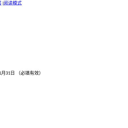
层
|
阅读模式
月
日
（必填有效）
1
31