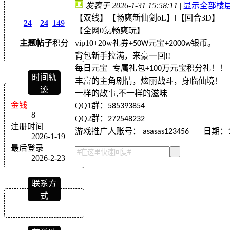
发表于 2026-1-31 15:58:11
|
显示全部楼
【双线】【畅爽新仙剑
oL
】
【回合
3D
】
i
24
24
149
【全网
0
氪畅爽玩】
vip10+20w
礼券
元宝
银币。
主题
帖子
积分
+50W
+2000w
背包新手拉满，来豪一回
!!
每日元宝
+
专属礼包
万元宝积分礼！！
+100
时间轨
丰富的主角剧情，炫丽战斗，身临仙境！
迹
一样的故事
,
不一样的滋味
金钱
QQ1
群：
585393854
8
QQ2
群：
272548232
注册时间
游戏推广人账号：
日期：
asasas123456
2026-1-19
最后登录
.
2026-2-23
联系方
式