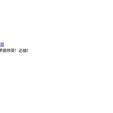
楼层
机甲娘帅哭！必抽！