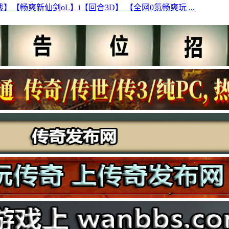
】【畅爽新仙剑oL】i【回合3D】 【全网0氪畅爽玩 ...