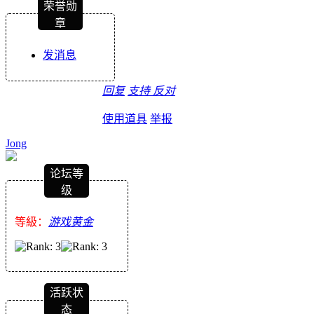
荣誉勋
章
发消息
回复
支持
反对
使用道具
举报
Jong
论坛等
级
等級：
游戏黄金
活跃状
态