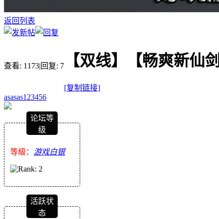
返回列表
【双线】【畅爽新仙剑o
查看:
1173
|
回复:
7
[复制链接]
asasas123456
论坛等
级
等級：
游戏白银
活跃状
态