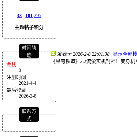
33
101
295
主题
帖子
积分
时间轨
发表于 2026-2-8 22:01:38
|
显示全部
迹
《星穹铁道》2.2流萤实机封神！变身
金钱
0
注册时间
2021-4-4
最后登录
2026-2-8
联系方
式