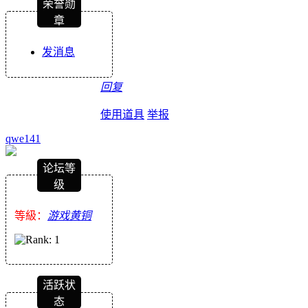
荣誉勋
章
发消息
回复
使用道具
举报
qwe141
论坛等
级
等級：
游戏黄铜
活跃状
态