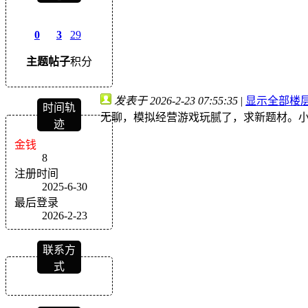
0
3
29
主题
帖子
积分
发表于 2026-2-23 07:55:35
|
显示全部楼
时间轨
无聊，模拟经营游戏玩腻了，求新题材。
迹
金钱
8
注册时间
2025-6-30
最后登录
2026-2-23
联系方
式