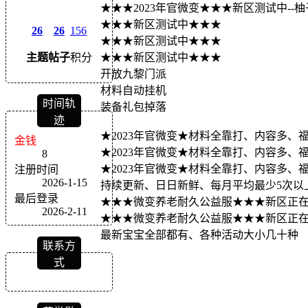
★★★2023年官微变★★★新区测试中--柚子西
★★★新区测试中★★★
26
26
156
★★★新区测试中★★★
★★★新区测试中★★★
主题
帖子
积分
开放九黎门派
材料自动挂机
时间轨
装备礼包掉落
迹
★2023年官微变★材料全靠打、内容多、
金钱
★2023年官微变★材料全靠打、内容多、
8
★2023年官微变★材料全靠打、内容多、
注册时间
2026-1-15
持续更新、日日新鲜、每月平均最少5次以
最后登录
★★★微变养老耐久公益服★★★新区正在开放--
2026-2-11
★★★微变养老耐久公益服★★★新区正在开放--
最新宝宝全部都有、各种活动大小几十种
联系方
式