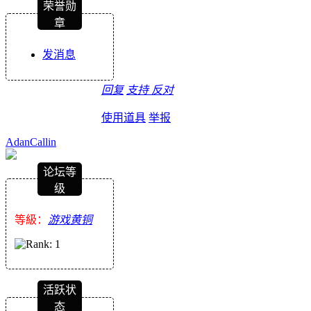
荣誉勋
章
发消息
回复
支持
反对
使用道具
举报
AdanCallin
论坛等
级
等級：
游戏黄铜
活跃状
态