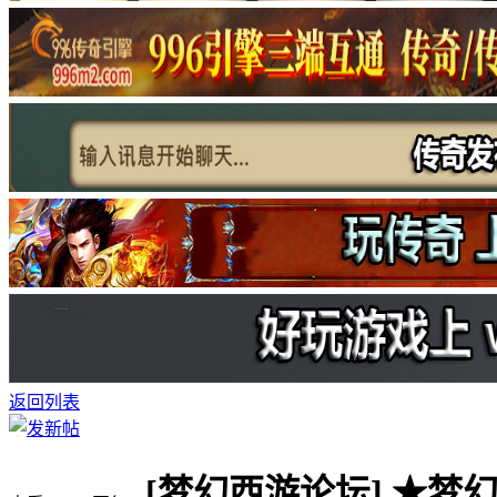
返回列表
[梦幻西游论坛]
★梦幻