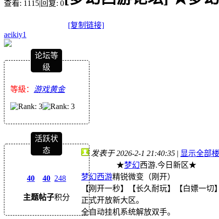
查看:
1115
|
回复:
0
[复制链接]
aeikiy1
论坛等
级
等級：
游戏黄金
活跃状
态
发表于 2026-2-1 21:40:35
|
显示全部
★
梦幻
西游.今日新区★
梦幻西游
精锐微变（刚开）
40
40
248
【刚开一秒】【长久耐玩】【白嫖一切
主题
帖子
积分
正式开放新大区。
全自动挂机系统解放双手。