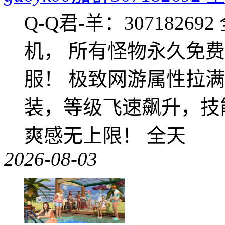
Q-Q君-羊：307182
机， 所有怪物永久免
服！ 极致网游属性拉
装，等级飞速飙升，技
爽感无上限！ 全天
2026-08-03