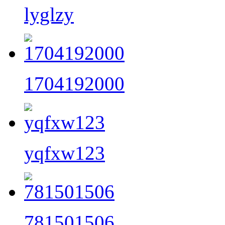
lyglzy
1704192000
yqfxw123
781501506