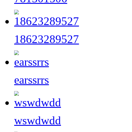
18623289527
earssrrs
wswdwdd