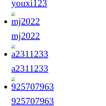
youxi123
mj2022
a2311233
925707963