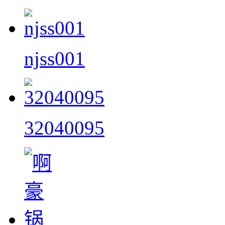
njss001
32040095