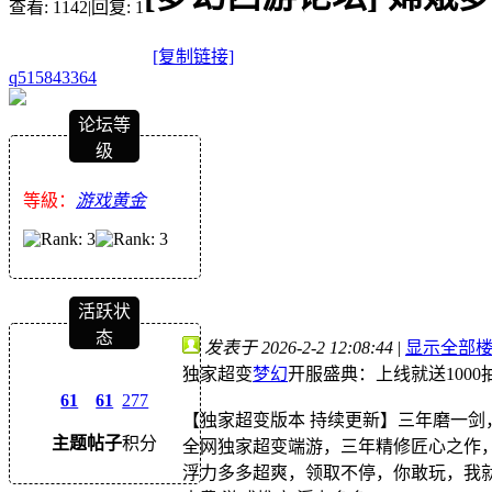
查看:
1142
|
回复:
1
[复制链接]
q515843364
论坛等
级
等級：
游戏黄金
活跃状
态
发表于 2026-2-2 12:08:44
|
显示全部
独家超变
梦幻
开服盛典：上线就送1000
61
61
277
【独家超变版本 持续更新】三年磨一剑
主题
帖子
积分
全网独家超变端游，三年精修匠心之作
​浮力多多超爽，领取不停，你敢玩，我