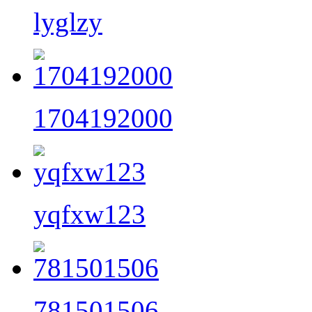
lyglzy
1704192000
yqfxw123
781501506