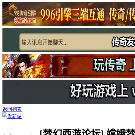
返回列表
[梦幻西游论坛]
嫦娥梦境