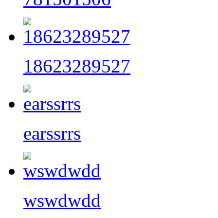
18623289527
earssrrs
wswdwdd