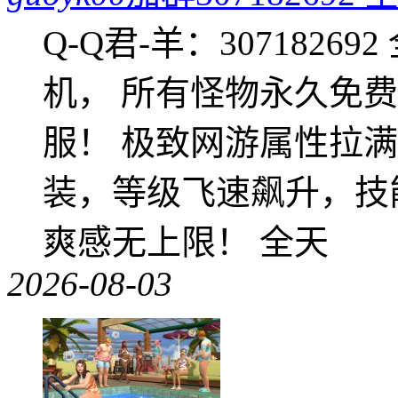
Q-Q君-羊：307182
机， 所有怪物永久免
服！ 极致网游属性拉
装，等级飞速飙升，技
爽感无上限！ 全天
2026-08-03