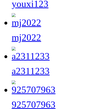
youxi123
mj2022
a2311233
925707963