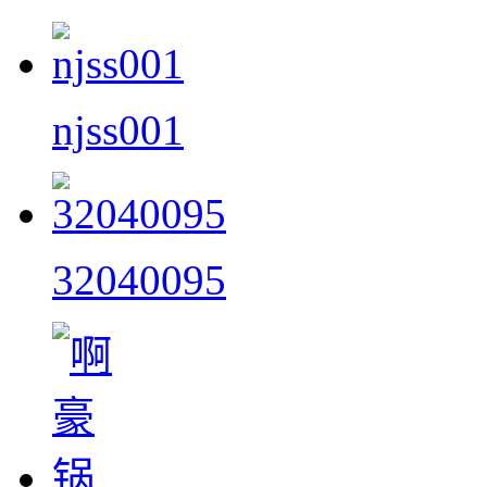
njss001
32040095