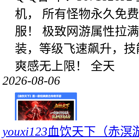
机， 所有怪物永久免
服！ 极致网游属性拉
装，等级飞速飙升，技
爽感无上限！ 全天
2026-08-06
youxi123
血饮天下（赤溟