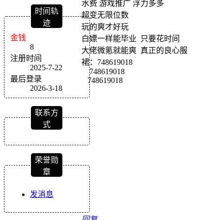
水费 游戏推广 浮力多多
时间轨
超变无限位数
迹
玩的爽才好玩
金钱
白嫖一样能毕业 只要花时间
8
大佬微氪就能爽 真正的良心服
注册时间
裙：748619018
2025-7-22
748619018
最后登录
748619018
2026-3-18
联系方
式
荣誉勋
章
发消息
回复