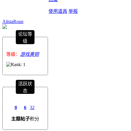
使用道具
举报
AlisiaRoun
论坛等
级
等級：
游戏黄铜
活跃状
态
0
6
32
主题
帖子
积分