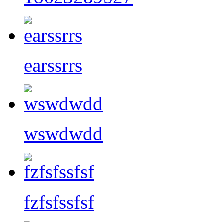
earssrrs
wswdwdd
fzfsfssfsf