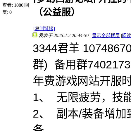
查看:
1080
|
回
（公益服）
复:
0
[复制链接]
发表于 2026-2-2 20:44:59
|
显示全部楼层
|
阅
3344君羊 1074867
群) 备用群740217
年费游戏网站开服时间2
1、 无限疲劳，技
2、 副本/装备增加
备。