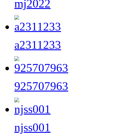
mj2022
a2311233
925707963
njss001