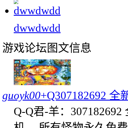
dwwdwdd
游戏论坛图文信息
guoyk00
+Q30718269
Q-Q君-羊：307182
机， 所有怪物永久免