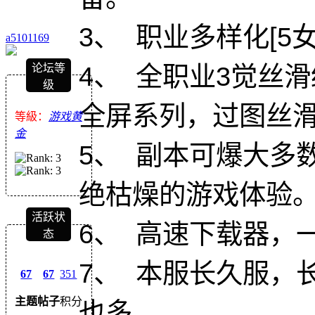
3、 职业多样化[5女
a5101169
4、 全职业3觉丝
论坛等
级
全屏系列，过图丝
等級：
游戏黄
金
5、 副本可爆大多
绝枯燥的游戏体验
活跃状
6、 高速下载器，
态
7、 本服长久服，
67
67
351
主题
帖子
积分
也多。