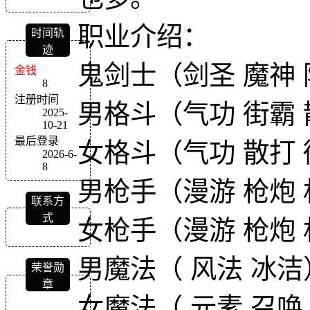
职业介绍：
时间轨
迹
鬼剑士（剑圣 魔神 
金钱
8
注册时间
男格斗（气功 街霸 
2025-
10-21
最后登录
女格斗（气功 散打 
2026-6-
8
男枪手（漫游 枪炮 
联系方
式
女枪手（漫游 枪炮 
男魔法（ 风法 冰洁
荣誉勋
章
女魔法（ 元素 召唤