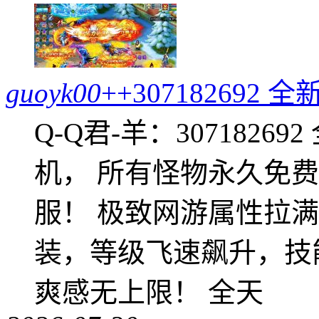
guoyk00
++30718269
Q-Q君-羊：307182
机， 所有怪物永久免
服！ 极致网游属性拉
装，等级飞速飙升，技
爽感无上限！ 全天