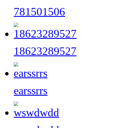
781501506
18623289527
earssrrs