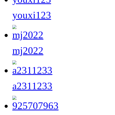
youxi123
mj2022
a2311233