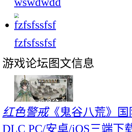
wswdwdd
fzfsfssfsf
游戏论坛图文信息
红色警戒
《鬼谷八荒》国际版
DLC PC/安卓/iOS三端下