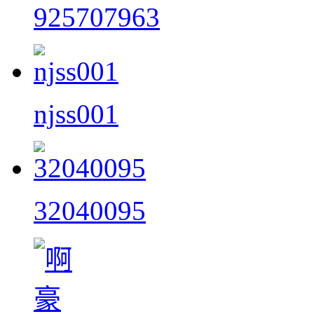
925707963
njss001
32040095