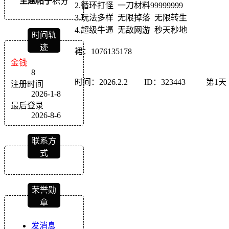
主题
帖子
积分
2.循环打怪 一刀材料99999999
3.玩法多样 无限掉落 无限转生
4.超级牛逼 无敌网游 秒天秒地
时间轨
迹
裙：1076135178
金钱
8
时间：2026.2.2 ID：323443 第1天
注册时间
2026-1-8
最后登录
2026-8-6
联系方
式
荣誉勋
章
发消息