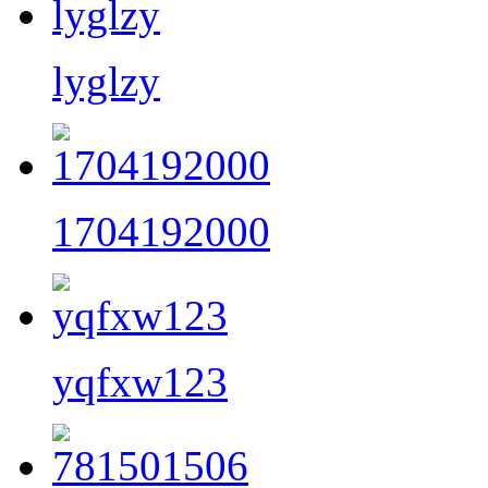
lyglzy
1704192000
yqfxw123