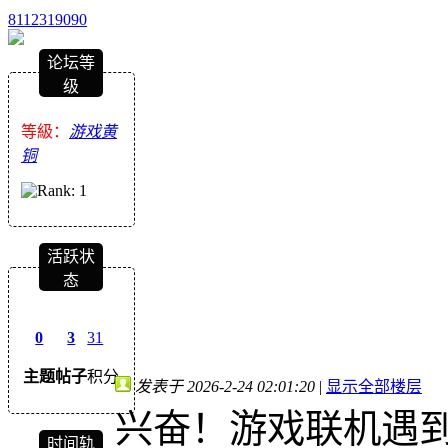
8112319090
论坛等
级
等級：
游戏黄
铜
活跃状
态
0
3
31
主题
帖子
积分
发表于 2026-2-24 02:01:20
|
显示全部楼层
兴奋！游戏联机遇
时间轨