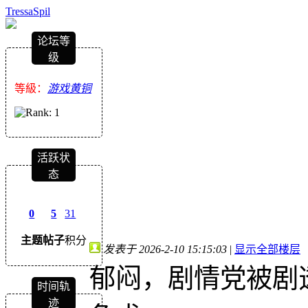
TressaSpil
论坛等
级
等級：
游戏黄铜
活跃状
态
0
5
31
主题
帖子
积分
发表于 2026-2-10 15:15:03
|
显示全部楼层
郁闷，剧情党被剧
时间轨
迹