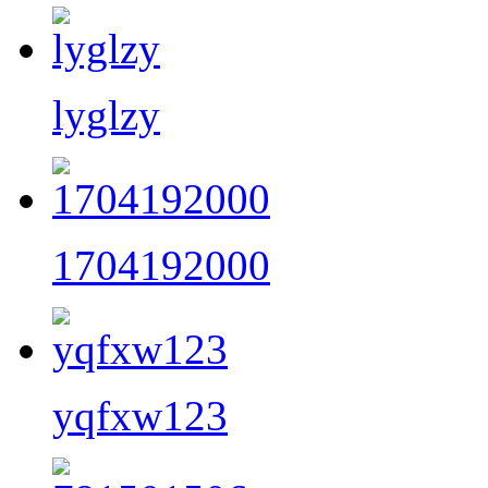
lyglzy
1704192000
yqfxw123