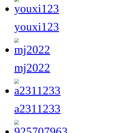
youxi123
mj2022
a2311233