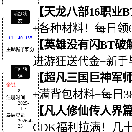
【天龙八部16职业B
活跃状
态
+各种材料！每日领
11
40
155
【英雄没有闪BT破
主题
帖子
积分
进游狂送代金+新手
时间轨
【超凡三国巨神军师
迹
金钱
8
+满背包材料+每日3
注册时间
2025-
【凡人修仙传人界篇
11-7
最后登录
2026-4-
CDK福利拉满！几
23