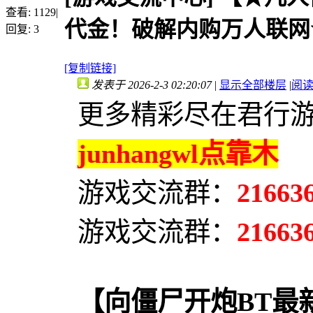
查看:
1129
|
代金！破解内购万人联网
回复:
3
[复制链接]
发表于 2026-2-3 02:20:07
|
显示全部楼层
|
阅
更多精彩尽在君行
junhangwl点靠木
游戏交流群：
21663
游戏交流群：
21663
【向僵尸开炮BT最