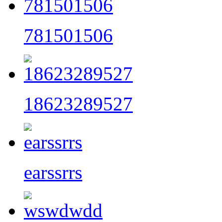
781501506
18623289527
earssrrs