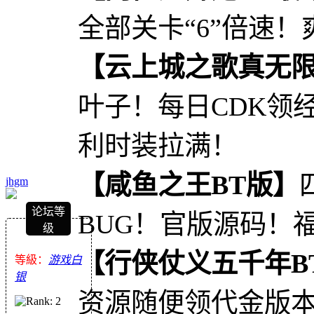
全部关卡“6”倍速！
【云上城之歌真无
叶子！每日CDK领
利时装拉满！
【咸鱼之王BT版】
jhgm
论坛等
BUG！官版源码！
级
【行侠仗义五千年B
等級：
游戏白
银
资源随便领代金版