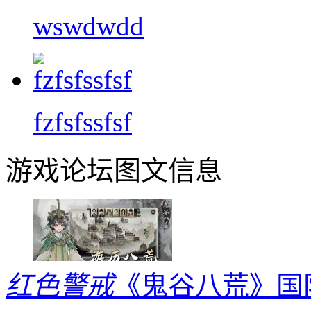
wswdwdd
fzfsfssfsf
游戏论坛图文信息
红色警戒
《鬼谷八荒》国际版