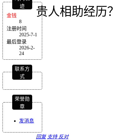
迹
贵人相助经历？
金钱
8
注册时间
2025-7-1
最后登录
2026-2-
24
联系方
式
荣誉勋
章
发消息
回复
支持
反对