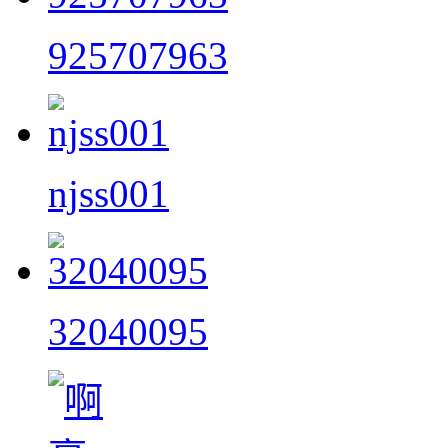
925707963
njss001
32040095