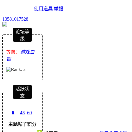
使用道具
举报
13581017528
论坛等
级
等級：
游戏白
银
活跃状
态
0
43
60
主题
帖子
积分