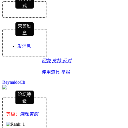
式
荣誉勋
章
发消息
回复
支持
反对
使用道具
举报
ReynaldoCh
论坛等
级
等級：
游戏黄铜