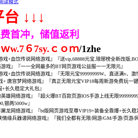
阅读模式
台 ↓↓↓
免费首冲，储值返利
.7６7sy.ｃｏｍ
/1zhe
血饮传说网络游戏』『送vip,68888元宝,琅琊榜全新改版,B
络游戏』『一一全网最多的BT网页游戏公益服一一无限元』
+血饮传说网络游戏』『无限元宝99999999W、直送满v、激
+ 唐宫梦网络游戏』『真正无限元宝VIP18每周新游免费玩
服+长久稳定大礼包』
雄网络游戏』『超火爆BT百款页游IOS手游上线无限999999
,银两5000w』
龙网络游戏』『bt版网页游戏至尊VIP19+装备全靠爆+长久稳
情缘兵器谱网络游戏』『我们全都有无限/网游/GM/手游/页游/