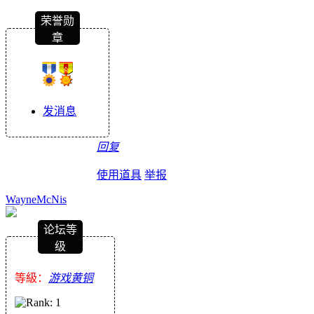
荣誉勋
章
发消息
回复
使用道具
举报
WayneMcNis
论坛等
级
等級：
游戏黄铜