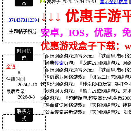
发表于 2026-2-3 04:15:01
|
显示全部楼层
|
态
↓↓↓ 优惠手游平
3714
3731
12394
安卓，IOS，优惠，
主题
帖子
积分
优惠游戏盒子下载：wｗw
时间轨
『耐玩网络游戏通宵必玩』『铁血皇城网络游戏+
迹
『经典
传奇
页游』『龙腾战国网络游戏+网
金钱
『耐玩网络游戏通宵必玩』『铁血皇城网络游戏
8
『传奇霸业网络游戏』『极品三国志网络游戏
注册时间
饮传说网络游戏』『秒杀RMB玩家+暴打全
2024-1-10
『网游网页游戏』『热血战歌网络游戏+天地英
最后登录
2026-8-8
网络游戏』『超越端游,超变高比例,金币20000
『热血征途网络游戏』『天途网络游戏+神将屠
联系方
『公益传奇最新游戏』『天问网络游戏+ 剑侠
式