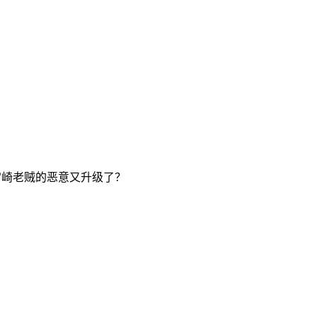
！宫崎老贼的恶意又升级了？