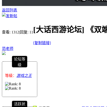
返回列表
[大话西游论坛]
《双
查看:
1312
|
回复:
11
[复制链接]
范老师
论坛等
级
等級：
游戏之王
活跃状