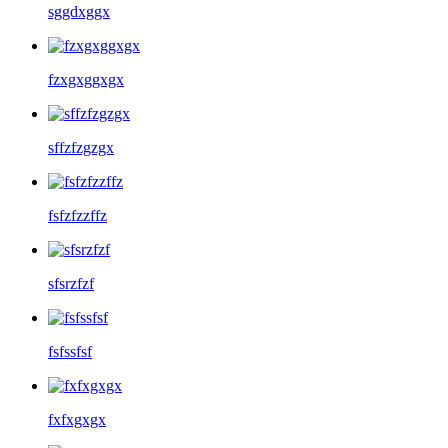
sggdxggx
fzxgxggxgx
sffzfzgzgx
fsfzfzzffz
sfsrzfzf
fsfssfsf
fxfxgxgx