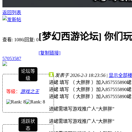
返回列表
[梦幻西游论坛]
你们玩
查看:
1086
|
回复:
0
[复制链接]
57053587
论坛等
发表于 2026-2-3 18:23:56
|
显示全部
级
进峮 填写 （ 大胖胖 ）加入857555890峮
进峮 填写 （ 大胖胖 ）加入857555890峮
等級：
游戏之王
进峮 填写 （ 大胖胖 ）加入857555890峮
进峮需填写游戏推广人“大胖胖”
进峮需填写游戏推广人“大胖胖”
活跃状
态