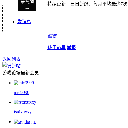
荣誉勋
持续更新、日日新鲜、每月平均最少7
章
发消息
回复
使用道具
举报
返回列表
游戏论坛最新会员
mic9999
fstdxttxxy