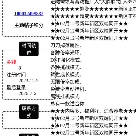
进峮需填写游戏推广人“大胖胖”加入857
★★★★★★超变★★★★★★新区正在开放-
1000
3249
8882
★★★★★★超变★★★★★★新区正在开放-
★★02月12号新年新区双端同开★★
主题
帖子
积分
★★02月12号新年新区双端同开★★
★★02月12号新年新区双端同开★★
刀刀掉落属性、
时间轨
各种倍率光环、
迹
DNF强化模式、
金钱
各种挑战模式、
8
转世成长模式、
注册时间
2023-12-5
无限倍率加成、
最后登录
免费全自动挂机、
2026-7-6
离线挂机模式
总有一款适合你
联系方
★★★内容多、福利好、适合养老★★
式
★★02月12号新年新区双端同开★★
★★02月12号新年新区双端同开★★
★★02月12号新年新区双端同开★★