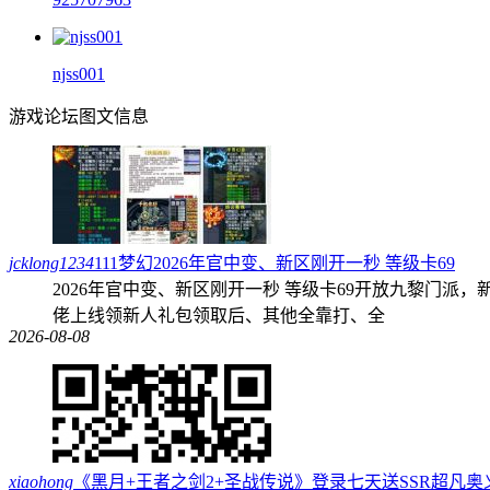
njss001
游戏论坛图文信息
jcklong1234
111梦幻2026年官中变、新区刚开一秒 等级卡69
2026年官中变、新区刚开一秒 等级卡69开放九黎门派，
佬上线领新人礼包领取后、其他全靠打、全
2026-08-08
xiaohong
《黑月+王者之剑2+圣战传说》登录七天送SSR超凡奥