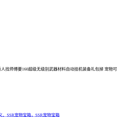
新人找师傅要160超级无级别武器材料自动挂机装备礼包掉 宠物可
义、SSR宠物宝箱，SSR宠物宝箱