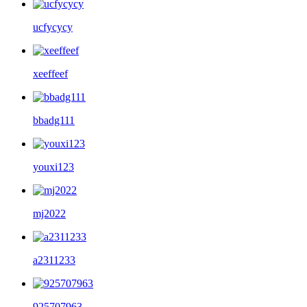
ucfycycy
xeeffeef
bbadg111
youxi123
mj2022
a2311233
925707963