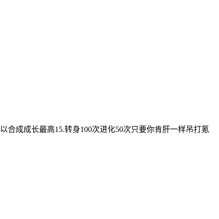
以合成成长最高15.转身100次进化50次只要你肯肝一样吊打氪