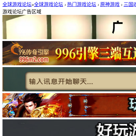
全球游戏论坛
»
全球游戏论坛
›
热门游戏论坛
›
原神游戏
›
三国魂
游戏论坛广告区域