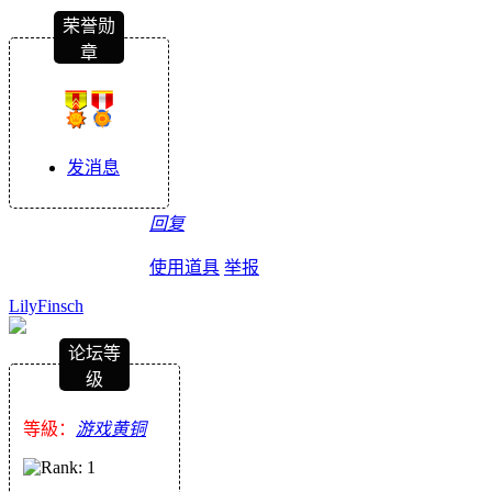
荣誉勋
章
发消息
回复
使用道具
举报
LilyFinsch
论坛等
级
等級：
游戏黄铜