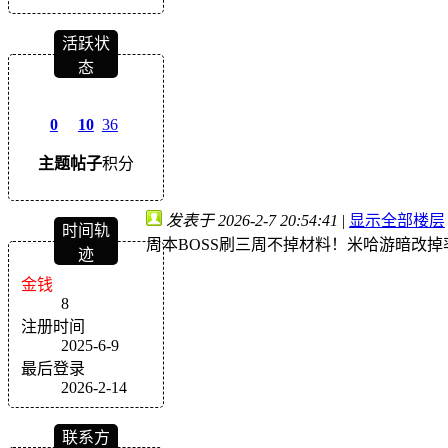
活跃状
态
0
10
36
主题
帖子
积分
发表于 2026-2-7 20:54:41
|
显示全部楼层
时间轨
周本BOSS刷三周不掉材料！米哈游暗改掉
迹
金钱
8
注册时间
2025-6-9
最后登录
2026-2-14
联系方