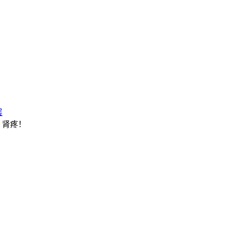
层
！肾疼！