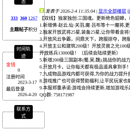
态
发表于 2026-2-4 11:35:04
|
显示全部楼层
|
【双线】独家独创:三国魂。更新绝色貂蝉，
333
360
1267
1.新增佛·赵云,仙·关羽,魔·吕布等十一魔将
主题
帖子
积分
2.独家开放武将25星,装备25星,让你带着金
3.开放风云争霸，问鼎天下，跨服掠夺，跨
4.开放主公和建筑200级！开放灵兽之光10
时间轨
开放练兵13000级！（后续会陆续更新）
迹
5.新增200级三国副本(蜀,吴,魏),挑战你的战
金钱
6.开放月卡，让你每天都有极品道具拿到手
0
7.九成物品游戏内都可获得,为你的战力提
注册时间
8.游戏推广也可获得赞助福利,让平民玩家也
2023-3-17
9.本服郑重承诺:游戏会持续更新,增加游戏乐
最后登录
2026-4-20
QQ群: 758171987
联系方
式