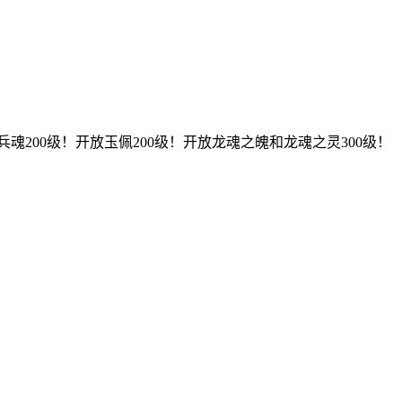
放兵魂200级！开放玉佩200级！开放龙魂之魄和龙魂之灵300级！