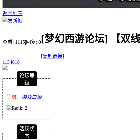
返回列表
[梦幻西游论坛]
【双线
查看:
1115
|
回复:
0
[复制链接]
a134818
论坛等
级
等級：
游戏白银
活跃状
态