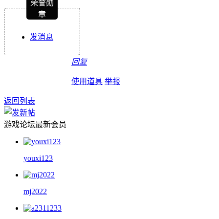
荣誉勋
章
发消息
回复
使用道具
举报
返回列表
游戏论坛最新会员
youxi123
mj2022