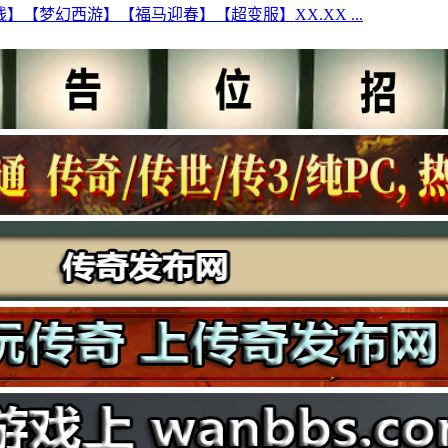
】【梦幻西游】【福马迎春】【超变服】XX.XX ...