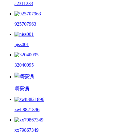
a2311233
925707963
njss001
32040095
啊豪锅
zwh8821896
xx79867349