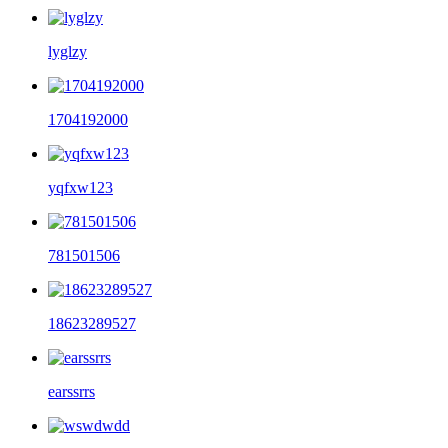
lyglzy
1704192000
yqfxw123
781501506
18623289527
earssrrs