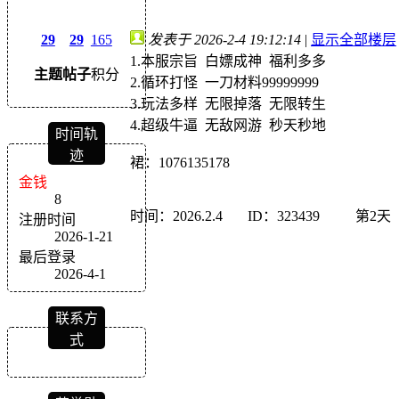
发表于 2026-2-4 19:12:14
|
显示全部楼层
29
29
165
1.本服宗旨 白嫖成神 福利多多
主题
帖子
积分
2.循环打怪 一刀材料99999999
3.玩法多样 无限掉落 无限转生
4.超级牛逼 无敌网游 秒天秒地
时间轨
迹
裙：1076135178
金钱
8
时间：2026.2.4 ID：323439 第2天
注册时间
2026-1-21
最后登录
2026-4-1
联系方
式