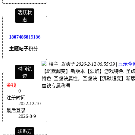
活跃状
态
1807
4868
15186
主题
帖子
积分
楼主
|
发表于 2026-2-12 06:55:39
|
显示全
时间轨
【沉默超变】新版本【烈焰】游戏特色 圣
迹
特色 圣虚诀属性，圣虚诀【沉默超变】新
金钱
虚诀专属称号
0
注册时间
2022-12-10
最后登录
2026-8-9
联系方