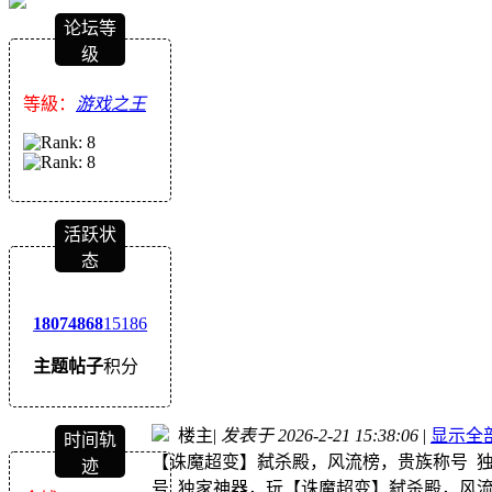
论坛等
级
等級：
游戏之王
活跃状
态
1807
4868
15186
主题
帖子
积分
楼主
|
发表于 2026-2-21 15:38:06
|
显示全
时间轨
【诛魔超变】弑杀殿，风流榜，贵族称号 
迹
号 独家神器，玩【诛魔超变】弑杀殿，风