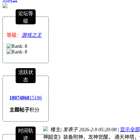
论坛等
级
等級：
游戏之王
活跃状
态
1807
4868
15186
主题
帖子
积分
楼主
|
发表于 2026-2-9 05:20:08
|
显示全部
时间轨
神超变》装备附神，龙神觉醒， 通天神塔，
迹