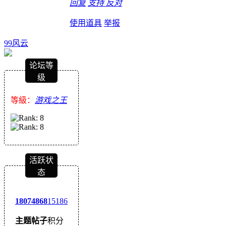
回复
支持
反对
使用道具
举报
99风云
论坛等
级
等級：
游戏之王
活跃状
态
1807
4868
15186
主题
帖子
积分