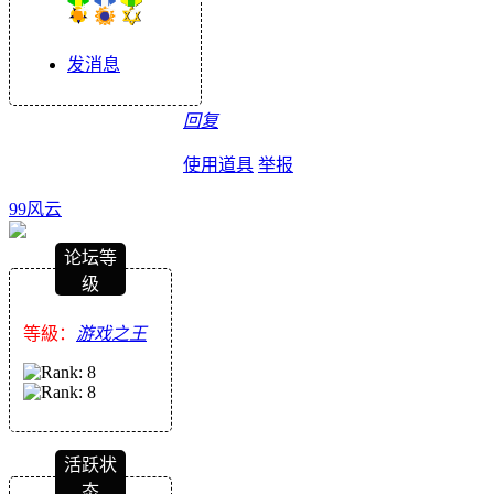
发消息
回复
使用道具
举报
99风云
论坛等
级
等級：
游戏之王
活跃状
态