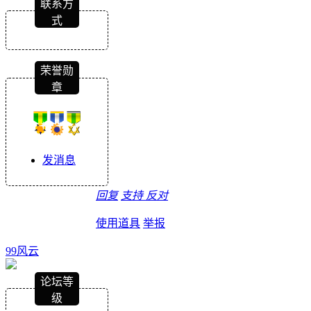
联系方
式
荣誉勋
章
发消息
回复
支持
反对
使用道具
举报
99风云
论坛等
级