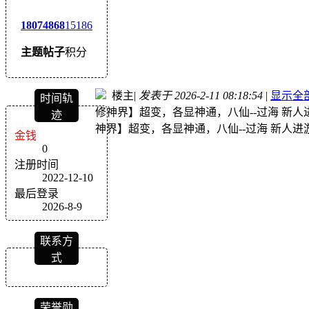
1807
4868
15186
主题
帖子
积分
楼主
|
发表于 2026-2-11 08:18:54
|
显示全
时间轨
修神界】超变，各显神通，八仙--过海 新
迹
神界】超变，各显神通，八仙--过海 新人
金钱
0
注册时间
2022-12-10
最后登录
2026-8-9
联系方
式
荣誉勋