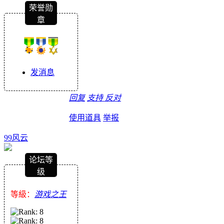
荣誉勋
章
发消息
回复
支持
反对
使用道具
举报
99风云
论坛等
级
等級：
游戏之王