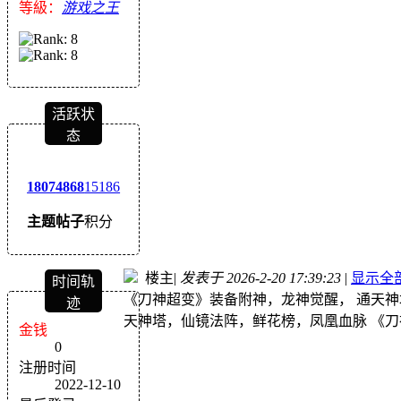
等級：
游戏之王
活跃状
态
1807
4868
15186
主题
帖子
积分
楼主
|
发表于 2026-2-20 17:39:23
|
显示全
时间轨
《刀神超变》装备附神，龙神觉醒， 通天神
迹
天神塔，仙镜法阵，鲜花榜，凤凰血脉 《
金钱
0
注册时间
2022-12-10