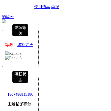
使用道具
举报
99风云
论坛等
级
等級：
游戏之王
活跃状
态
1807
4868
15186
主题
帖子
积分