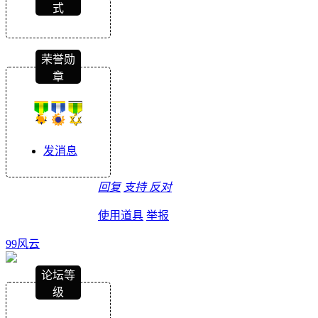
式
荣誉勋
章
发消息
回复
支持
反对
使用道具
举报
99风云
论坛等
级