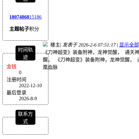
1807
4868
15186
主题
帖子
积分
楼主
|
发表于 2026-2-6 07:51:17
|
显示全部
时间轨
《刀神超变》装备附神，龙神觉醒， 通天
迹
醒， 《刀神超变》装备附神，龙神觉醒，
金钱
凰血脉
0
注册时间
2022-12-10
最后登录
2026-8-9
联系方
式