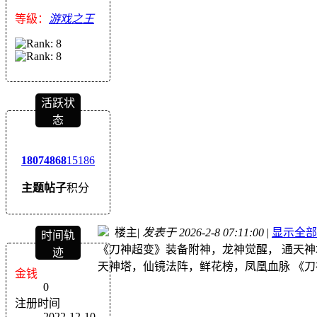
等級：
游戏之王
活跃状
态
1807
4868
15186
主题
帖子
积分
楼主
|
发表于 2026-2-8 07:11:00
|
显示全部
时间轨
《刀神超变》装备附神，龙神觉醒， 通天神
迹
天神塔，仙镜法阵，鲜花榜，凤凰血脉 《
金钱
0
注册时间
2022-12-10