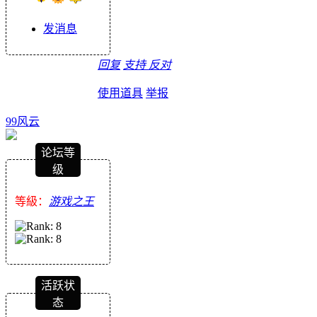
发消息
回复
支持
反对
使用道具
举报
99风云
论坛等
级
等級：
游戏之王
活跃状
态