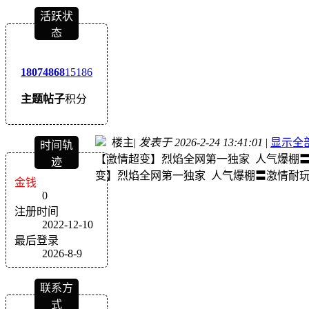
活跃状
态
1807
4868
15186
主题
帖子
积分
楼主
|
发表于 2026-2-24 13:41:01
|
显示全
时间轨
【激情超变】烈焰全网第一独家 人气爆棚
迹
变】烈焰全网第一独家 人气爆棚〓激情耐
金钱
0
注册时间
2022-12-10
最后登录
2026-8-9
联系方
式