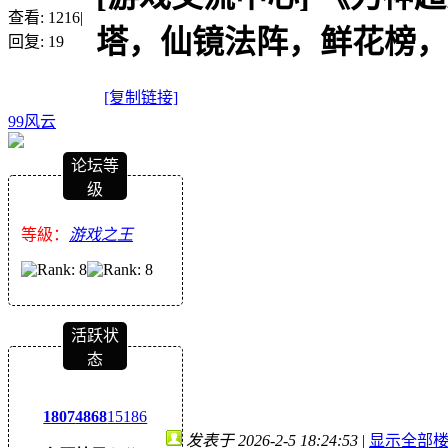
查看:
1216
|
塔，仙镜法阵，鲜花榜，
回复:
19
[复制链接]
99风云
论坛等
级
等級：
游戏之王
活跃状
态
1807
4868
15186
发表于 2026-2-5 18:24:53
|
显示全部