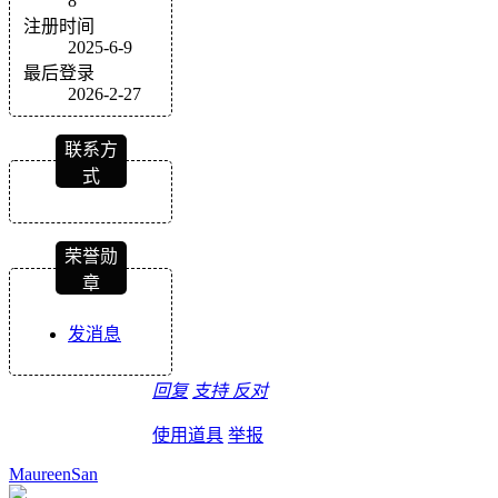
8
注册时间
2025-6-9
最后登录
2026-2-27
联系方
式
荣誉勋
章
发消息
回复
支持
反对
使用道具
举报
MaureenSan