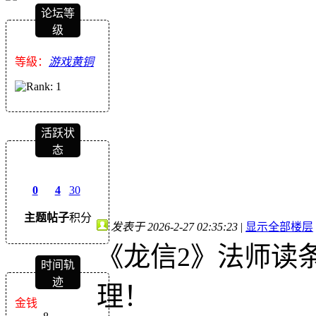
论坛等
级
等級：
游戏黄铜
活跃状
态
0
4
30
主题
帖子
积分
发表于 2026-2-27 02:35:23
|
显示全部楼层
《龙信2》法师读
时间轨
迹
理！
金钱