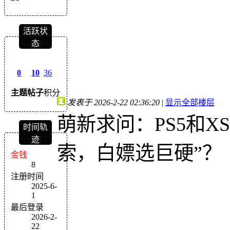
活跃状
态
0
10
36
主题
帖子
积分
发表于 2026-2-22 02:36:20
|
显示全部楼层
萌新求问：PS5和X
时间轨
迹
索，白嫖选巨硬”？
金钱
8
注册时间
2025-6-
1
最后登录
2026-2-
22