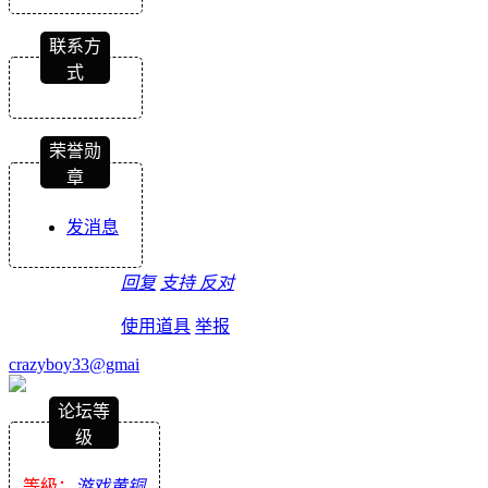
联系方
式
荣誉勋
章
发消息
回复
支持
反对
使用道具
举报
crazyboy33@gmai
论坛等
级
等級：
游戏黄铜