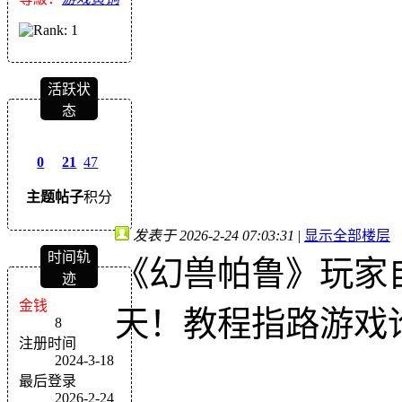
活跃状
态
0
21
47
主题
帖子
积分
发表于 2026-2-24 07:03:31
|
显示全部楼层
时间轨
《幻兽帕鲁》玩家
迹
金钱
天！教程指路游戏
8
注册时间
2024-3-18
最后登录
2026-2-24