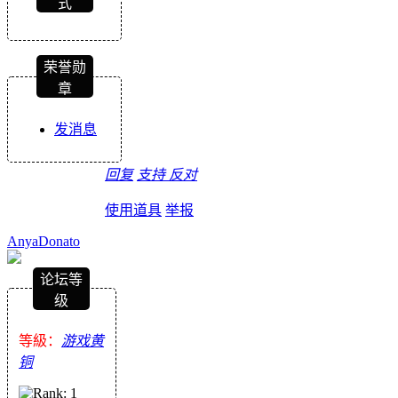
式
荣誉勋
章
发消息
回复
支持
反对
使用道具
举报
AnyaDonato
论坛等
级
等級：
游戏黄
铜