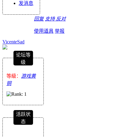
发消息
回复
支持
反对
使用道具
举报
VicenteSad
论坛等
级
等級：
游戏黄
铜
活跃状
态