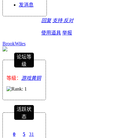
发消息
回复
支持
反对
使用道具
举报
BrookWiles
论坛等
级
等級：
游戏黄铜
活跃状
态
0
5
31