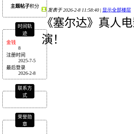
主题
帖子
积分
发表于 2026-2-8 11:58:40
|
显示全部楼层
《塞尔达》真人电
时间轨
迹
演！
金钱
8
注册时间
2025-7-5
最后登录
2026-2-8
联系方
式
荣誉勋
章