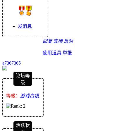
发消息
回复
支持
反对
使用道具
举报
a7367365
论坛等
级
等級：
游戏白银
活跃状