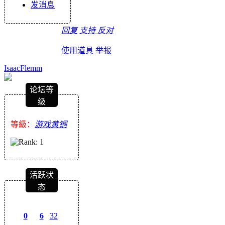
发消息
回复
支持
反对
使用道具
举报
IsaacFlemm
论坛等
级
等級：
游戏黄铜
活跃状
态
0
6
32