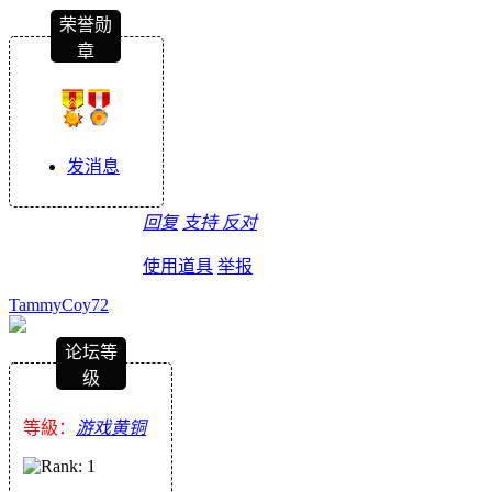
荣誉勋
章
发消息
回复
支持
反对
使用道具
举报
TammyCoy72
论坛等
级
等級：
游戏黄铜