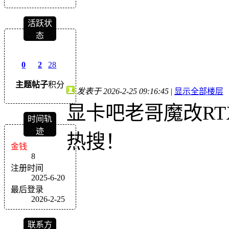
活跃状
态
0
2
28
主题
帖子
积分
发表于 2026-2-25 09:16:45
|
显示全部楼层
显卡吧老哥魔改RTX
时间轨
迹
热搜！
金钱
8
注册时间
2025-6-20
最后登录
2026-2-25
联系方