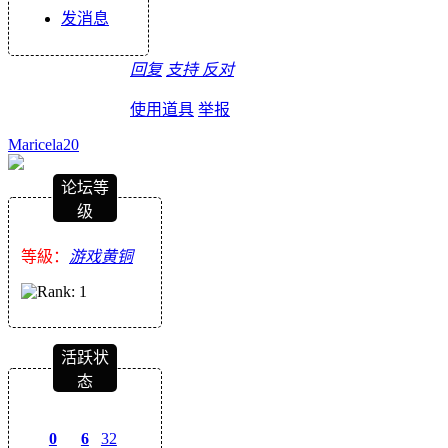
发消息
回复
支持
反对
使用道具
举报
Maricela20
论坛等
级
等級：
游戏黄铜
活跃状
态
0
6
32