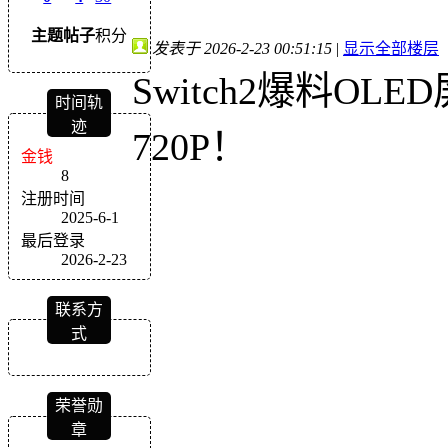
主题
帖子
积分
发表于 2026-2-23 00:51:15
|
显示全部楼层
Switch2爆料O
时间轨
迹
720P！
金钱
8
注册时间
2025-6-1
最后登录
2026-2-23
联系方
式
荣誉勋
章