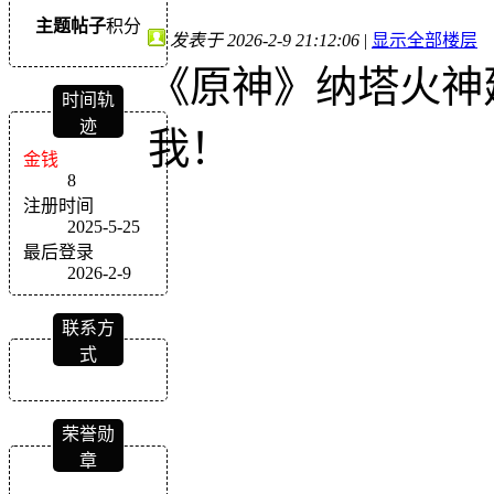
主题
帖子
积分
发表于 2026-2-9 21:12:06
|
显示全部楼层
《原神》纳塔火神
时间轨
迹
我！
金钱
8
注册时间
2025-5-25
最后登录
2026-2-9
联系方
式
荣誉勋
章